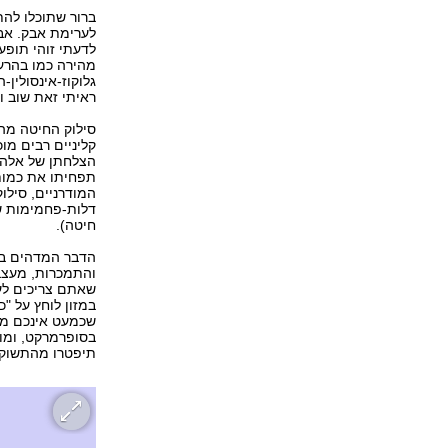
ברור שתוכלו לה
לערימת אבק. אב
לדעתי זוהי תופ
מהירה כמו בהרע
גלוקוז-אינסולין
ראיתי זאת שוב ו
סילוק החיטה מה
קליניים רבים מו
הצלחתן של אלה 
תפחיתו את כמות
המודרניים, סילו
דלות-פחמימות ש
חיטה).
הדבר המדהים בא
והתמכרות, מעצב
שאתם צריכים לענ
במזון לוחץ על "
שכמעט אינכם מעו
בסופרמרקט, ומוו
תיפטרו מהתשוקה 