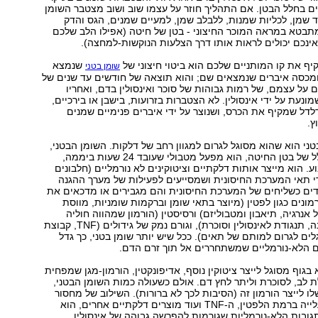
ם בחלל הבטן. אם התהליך חוזר על עצמו שוב ושוב מצטבר השומן
ד שמן, לכליות שמנות, ללבלב שמן, למעיים שמנים, הגס והדק
תבטא במראה המוכר החיצוני - בטן של חיטה (אפילו הלב שלכם
ינכם יכולים לראות אותו דרך הצלעות הנוקשות-למחצה).
יף את קו המותניים שלכם הוא ביטוי חיצוני של
שנמצא
שומן בטני
ומכסה איברים שנמצאים שם; והוא תוצאה של חודשים עד שנים של
ם על עצמם, של רמות גבוהות של סוכר ואינסולין בדם, ואחריו
נעת על ידי אינסולין. לא הצטברות בזרועות, בישבן או בירכיים,
דל שמקיף את הכרס, ושנוצר על ידי איברים פנימיים שמנים
ץ.
טני הוא שהוא מסוגל לגרום למגוון רחב של דלקות. השומן הבטני,
שממלא את החלל של בטן החיטה, הוא מפעל מטבולי שעובד 24 שעות ביממה,
. הוא מייצר אותות דלקתיים וציטוקינים לא נורמליים (חלבונים
י תאי המערכת החיסונית ושמסייעים לפעילות של מערך ההגנה
ים כשליחים של המערכת החיסונית והם מגבירים או מדכאים את
מונים כגון לפטין (מיוצר בתאי שומן וברקמות שומניות, מווסת
אנרגיה, תיאבון ומטבוליזם) ורסיסטין (הורמון שמהווה חוליה
חשובה בין השמנה, תנגודת לאינסולין וסוכרת), וגורם נמק של גידולים (TNF, קבוצת
לים לגרום למותם של תאים). ככל שיש יותר שומן בטני, כך גדל
ם הלא-נורמליים שמשתחררים אל תוך זרם הדם.
בגוף מסוגל לייצר ציטוקין נוסף, אדיפונקטין, הורמון-מגן שמפחית
 לב, לסוכרת וליתר לחץ דם. אולם כשעולה כמות השומן הבטני,
ו לייצר הורמון זה (הסיבות לכך לא ברורות). השילוב של מחסור
באדיפונקטין והעלייה ברמת הלפטין, ה-TNF ועוד מוצרים דלקתיים אחרים, הוא
ובות הלא-נורמליות שגורמות להפרשה גבוהה של אינסולין,