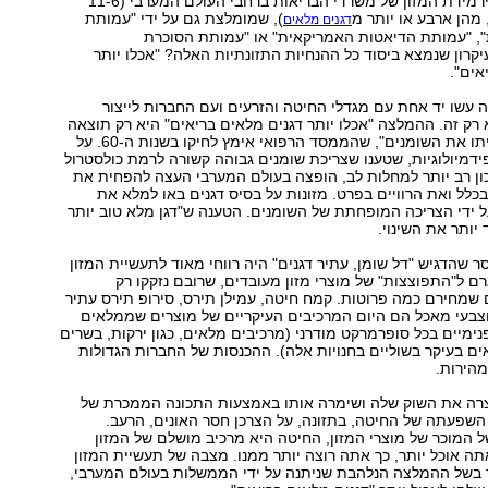
שנקבעו על ידי פירמידת המזון של משרדי הבריאות ברחבי העולם המערבי (11-6
 מהן ארבע או יותר מ
), שמומלצת גם על ידי "עמותת
דגנים מלאים
, "עמותת הדיאטות האמריקאית" או "עמותת הסוכרת
קרון שנמצא ביסוד כל ההנחיות התזונתיות האלה? "אכלו יותר
אים".
 עשו יד אחת עם מגדלי החיטה והזרעים ועם החברות לייצור
 רק זה. ההמלצה "אכלו יותר דגנים מלאים בריאים" היא רק תוצאה
של תנועת "הפחיתו את השומנים", שהממסד הרפואי אימץ לחיקו בשנות ה-60. על
דמיולוגיות, שטענו שצריכת שומנים גבוהה קשורה לרמת כולסטרול
כון רב יותר למחלות לב, הופצה בעולם המערבי העצה להפחית את
כלל ואת הרוויים בפרט. מזונות על בסיס דגנים באו למלא את
 ידי הצריכה המופחתת של השומנים. הטענה ש"דגן מלא טוב יותר
יותר את השינוי.
שהדגיש "דל שומן, עתיר דגנים" היה רווחי מאוד לתעשיית המזון
ם ל"התפוצצות" של מוצרי מזון מעובדים, שרובם נזקקו רק
 שמחירם כמה פרוטות. קמח חיטה, עמילן תירס, סירופ תירס עתיר
 וצבעי מאכל הם היום המרכיבים העיקריים של מוצרים שממלאים
מיים בכל סופרמרקט מודרני (מרכיבים מלאים, כגון ירקות, בשרים
ים בעיקר בשוליים בחנויות אלה). ההכנסות של החברות הגדולות
מהירות.
רה את השוק שלה ושימרה אותו באמצעות התכונה הממכרת של
ם השפעתה של החיטה, בתזונה, על הצרכן חסר האונים, הרעב.
המוכר של מוצרי המזון, החיטה היא מרכיב מושלם של המזון
ה אוכל יותר, כך אתה רוצה יותר ממנו. מצבה של תעשיית המזון
 בשל ההמלצה הנלהבת שניתנה על ידי הממשלות בעולם המערבי,