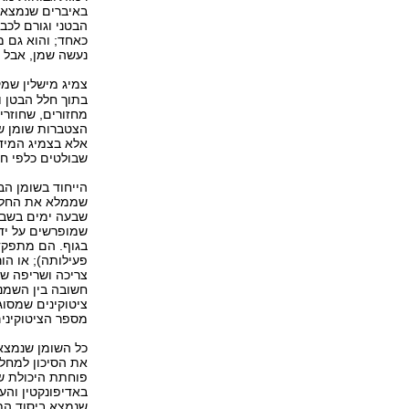
באיברים שנמצאי
הבטני וגורם לכב
כאחד; והוא גם מ
נעשה שמן, אבל א
צמיג מישלין שמק
בתוך חלל הבטן 
מחזורים, שחוזרי
הצטברות שומן שמו
אלא בצמיג המידל
שבולטים כלפי חו
הייחוד בשומן הב
שבעה ימים בשבוע
שמופרשים על יד
בגוף. הם מתפקד
פעילותה); או הור
צריכה ושריפה של 
ציטוקינים שמסוג
מספר הציטוקיני
כל השומן שנמצא 
את הסיכון למחלת
פוחתת היכולת של
שנמצא ביסוד התג