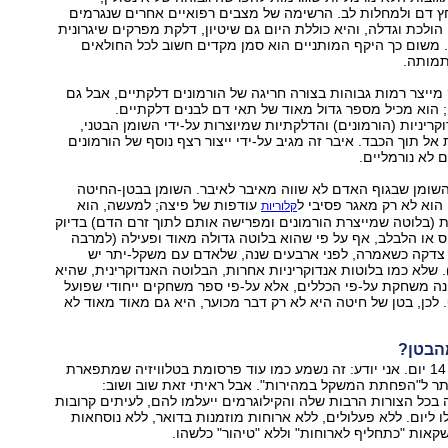
חץ דם ולמחלות לב. הרשימה של מצבים רפואיים אחרים שנגרמים
 הולכת וגדלה, והיא כוללת היום גם שיטיון, דלקת מפרקים שיגרונית
 משום כך היקף המותניים הוא סמן מקדים חשוב לכל החולאים
תמותה.
 מייצר רמות גבוהות בצורה חריגה של הורמונים דלקתיים, אבל גם
 הוא מכיל מספר גדול מאוד של תאי דם לבנים דלקתיים.
קריניות (הורמונים) והדלקתיות שמיוצרות על-ידי השומן הבטני,
אל תוך הכבד. איבר זה מגיב על-ידי ייצור רצף נוסף של הורמונים
 לא נורמליים.
השומן שבגוף האדם לא שווה מאיבר לאיבר. השומן בבטן-החיטה
 הוא לא רק מאגר פסיבי ל
עודפות של פיצה; למעשה, הוא
קלוריות
ת (בלוטה שמייצרת הורמונים ומפרישה אותם לתוך זרם הדם) בדיוק
 או הלבלב, אף על פי שהוא בלוטה גדולה מאוד ופעילה (למרבה
 צדקה כשאמרה, לפני ארבעים שנה, שלאדם עם משקל-יתר יש
. שלא כמו בלוטות אנדוקריניות אחרות, הבלוטה האנדוקרינית, שהיא
נה משחקת על-פי הכללים, אלא על-פי ספר משחקים ייחודי שפועל
. לכן, בטן של חיטה היא לא רק דבר מכוער, היא גם מאוד מאוד לא
הבטן?
חמישה קילו תוך 14 יום. אני יודע: זה נשמע כמו עוד פרסומת בטלוויזיה שמתפארת
תר ל"הפחתת המשקל במהירות". אבל ראיתי זאת שוב ושוב:
כל הצורות הרבות שלה והקילוגרמים ייעלמו להם, לעיתים קרובות
ו ליום. ללא פעלולים, ללא ארוחות מוזמנות בדואר, ללא נוסחאות
קאות "כתחליף לארוחות" וללא "טיהור" כלשהו.