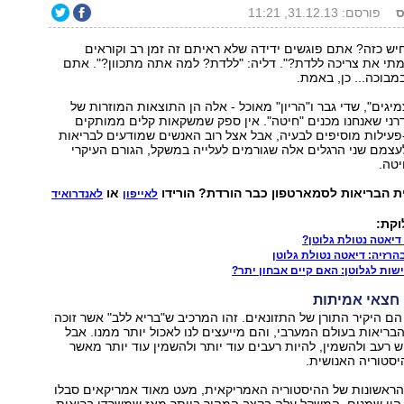
ס
פורסם: 31.12.13, 11:21
ש כזה? אתם פוגשים ידידה שלא ראיתם זה זמן רב וקוראים
מתי את צריכה ללדת?". דליה: "ללדת? למה אתה מתכוון?". אתם
בוכה... כן, באמת.
יגים", שדי גבר ו"הריון" מאוכל - אלה הן התוצאות המוזרות של
רני שאנחנו מכנים "חיטה". אין ספק שמשקאות קלים ממותקים
פעילות מוסיפים לבעיה, אבל אצל רוב האנשים שמודעים לבריאות
צמם שני הרגלים אלה שגורמים לעלייה במשקל, הגורם העיקרי
טה.
ת הבריאות לסמארטפון כבר הורדת? הורידו
או
לאייפון
לאנדרואיד
וקת:
דיאטה נטולת גלוטן?
רזיה: דיאטה נטולת גלוטן
שות לגלוטן: האם קיים אבחון יתר?
 חצאי אמיתות
ם היקיר התורן של התזונאים. זהו המרכיב ש"בריא ללב" אשר זוכה
ריאות בעולם המערבי, והם מייעצים לנו לאכול יותר ממנו. אבל
ש רעב ולהשמין, להיות רעבים עוד יותר ולהשמין עוד יותר מאשר
יסטוריה האנושית.
ראשונות של ההיסטוריה האמריקאית, מעט מאוד אמריקאים סבלו
היו שמנים. המשקל עלה בקצב המהיר ביותר מאז שמשרדי בריאות