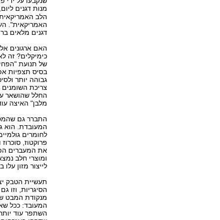
מנות דגנים ליום,
הלב האמריקאית"
האמריקאית". העי
דגנים מלאים ברי
האם ארגונים אלה
כימיקלים? זה לא
בסיס תצפיות אפי
גבוהה יותר ולסי
צריכת השומנים ב
החלל שהושאר על
מלבן" האיצה עוד 
התברר גם שהמסר 
המעובדת. הוא גר
לחומרים גולמיים
פרוקטוז, סוכרוז
את המעברים הפני
ומוצרי חלב נמצא
לייצור מזון עלו ב
תעשיית הטבק יצ
הסיגריות, וזו ג
מנקודת המבט של 
המעובד: ככל שאת
השתפר עוד יותר