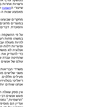
ורשויות אחרות ב
שיעורי ה
השמנה
מאמצע שנות ה-80.
במוצרים מדגנים 
והסוכרת. דברים א
על פי ההשקפה ה
במשהו פחות רע 
להיות מעולה עבור
וסיגריות דלות-ז
אנלוגיה לא מושל
כדי להצדיק את ת
שהחיטה עברה שינ
עולם של אנשים 
משרדי הבריאות ב
משני שלישים מת
פעילים וזללנים. 
ריאליטי בטלוויזי
אנחנו שותים יות
אין ספק שאלה הם
פוגש אנשים רבי
"הרשמיות," נמנע
ועדיין הם מוסיפ