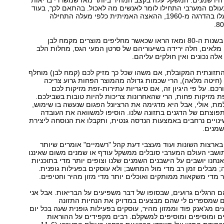
עולם המערבי התחילו לומר לאנשים מה לאכול. בהתאם לכך, בעוד
עלו בהדרגה מ-1960, ההאצה האמיתית כלפי מעלה התחילה
מחקרים שבוצעו בשנות ה-80 ומאז הראו שכאשר מחליפים מוצרים מקמח לבן
מלאים, חלה ירידה בשיעוריהם של סרטן המעי הגס, מחלות הלב
לה נכונים ואין חולקים עליהם.
תזונתית המקובלת, אם משהו שכל כך מזיק לכם (קמח לבן) מוחלף
(חיטה מלאה), הרי שכמות גדולה מהמוצר הפחות גרוע צריכה
כם. על פי היגיון זה, אם סיגריות עתירות-זפת מזיקות לכם
פת מזיקות פחות, הרי שהאחרונות צריכות להיות טובות בשבילכם.
מת, אולי, אבל היא מדגימה את הרציונל הפגום שנעשה בו שימוש,
פוצתם של הדגנים בתזונה שלנו. הוסיפו למשוואה את העובדה
ויים נרחבים באמצעות הנדסה גנטית, ותקבלו את הנוסחה ליצירת
שמנים.
ארצות השונות ועוד מעצבי דעת קהל "רשמיים" אומרים שיותר
ושבי העולם המערבי סובלים ממשקל עודף או שמנים משום שאיננו
אנחנו יושבים על הישבנים השמנים שלנו וצופים יותר מדי בתוכניות
ה; מבלים זמן רב מדי מול המחשב; ולא עוסקים בפעילות גופנית.
ר מדי משקאות ממותקים ואוכלים יותר מדי מזון מהיר וחטיפים.
 הרגלים גרועים, שבסופו של דבר משפיעים על הבריאות. אבל אני
ם שמספרים לי שהם מבצעים במדויק את הנחיות התזונה
ים מג'אנק פוד וממזון מהיר, עוסקים בפעילות גופנית שעה בכל יום
ים ומוסיפים ומוסיפים למשקלם. רבים מקפידים על ההוראות