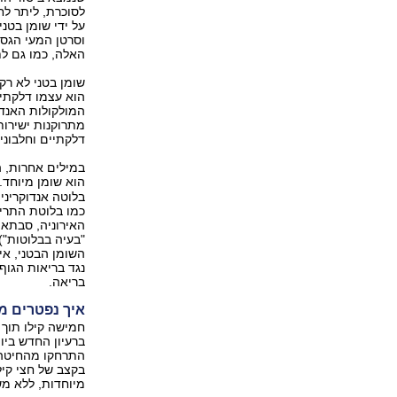
לסוכרת, ליתר ל
על ידי שומן בטני
וסרטן המעי הגס.
האלה, כמו גם ל
שומן בטני לא רק
הוא עצמו דלקתי;
המולקולות האנדו
מתרוקנות ישירות 
דלקתיים וחלבונים
במילים אחרות, 
הוא שומן מיוחד.
בלוטה אנדוקריני
כמו בלוטת התריס
האירוניה, סבתא
"בעיה בבלוטות")
השומן הבטני, אי
נגד בריאות הגוף
בריאה.
איך נפטרים מ
ברעיון החדש ביו
התרחקו מהחיטה ב
בקצב של חצי קיל
מיוחדות, ללא מש