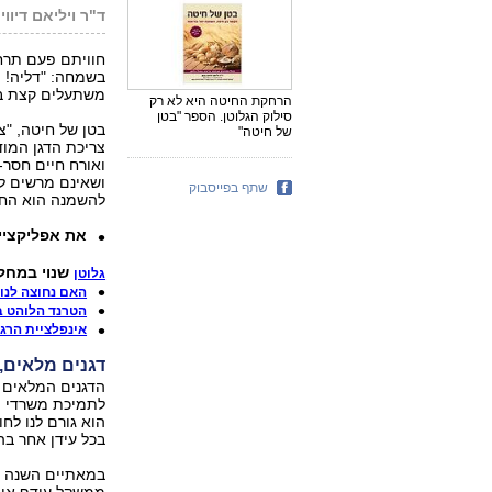
ד"ר ויליאם דיווי
חוויתם פעם תרחי
בשמחה: "דליה! 
משתעלים קצת במ
הרחקת החיטה היא לא רק
סילוק הגלוטן. הספר "בטן
בטן של חיטה, "צמ
של חיטה"
צריכת הדגן המוד
ואורח חיים חסר-
ושאינם מרשים לע
שתף בפייסבוק
להשמנה הוא החי
את אפליקציי
שנוי במחל
גלוטן
האם נחוצה לנו 
הטרנד הלוהט בה
אינפלציית הרגי
דגנים מלאים,
הדגנים המלאים ה
לתמיכת משרדי הב
הוא גורם לנו לחו
בכל עידן אחר בה
במאתיים השנה ה
ממשקל עודף או 