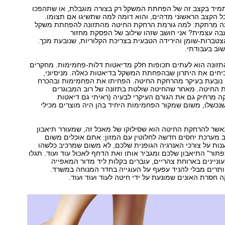
תמיד בקצב זה של הפחתת המשקל רק בצורה מוגבלת, או שתהפכו
ל הקצב הראשוני מדהים, והוא דומה למה שתשיגו אם תצומו.
עה מרתקת: למה גורמת הרחקת החיטה מהתזונה להפחתת משקל
בה עצמית? אני חושב שזהו שילוב של הפסקת מחזור
-הצטברות-שומן והירידה הטבעית בצריכת הקלוריות, שנובעת מכך.
שוב בעבודתי.
תזונה הוא לעתים תכופות חלק מדיאטות דלות-פחמימות. מחקרים
כיחים את היתרון שבהפחתת המשקל בדיאטות כאלה. מניסיוני,
נובעת בעיקר מהרחקת החיטה. הפחיתו את הפחמימות ובהכרח
 החיטה. מאחר שהחיטה שולטת בתזונה של רוב המבוגרים
קה מרחיק גם את הגורם העיקרי לבעיה (ראיתי גם דיאטות
נכשלו, משום שמקור הפחמימות היחיד בהן היה מוצרים מכילי
שר להרחקת החיטה הוא שסילוקו של מאכל זה, שמעורר תיאבון
 מערכת יחסים חדשה לחלוטין עם המזון: אתם אוכלים משום
ות על צורכי האנרגיה הגופנית שלכם, לא משום שמרכיב כלשהו
כפתור" התיאבון שלכם ומגביר אותו ואת הדחף לאכול עוד ועוד. תגלו
ניינים בארוחת צהריים, עוברים בקלות ליד מדור המאפייה
תרים מבלי להניד עפעף על העוגייה בחדר המנוחה במשרד.
חסרת האונים שמונעת על ידי חיטה לעוד ועוד ועוד.