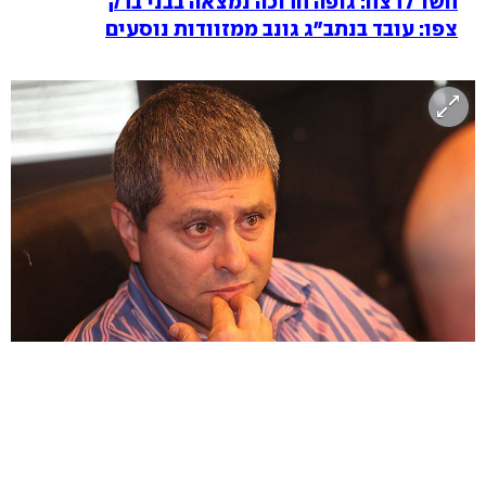
חשד לרצח: גופה חרוכה נמצאה בבני ברק
צפו: עובד בנתב"ג גונב ממזוודות נוסעים