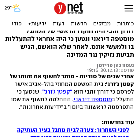
הותר לפרסום: זהו "קפטן
ג'ורג'"
דורון זהבי היה חוקרו הראשי של המחבל
מוסטפה דיראני ונטען כי היה אחראי להתעללות
בו ולמעשי אונס. לאחר שלא הואשם, הגיש
תביעת נזיקין נגד המדינה
נעמה כהן פרידמן
פורסם: 30.12.13, 19:16
אחרי שנים של סודיות - מותר לחשוף את זהותו של
קפטן ג'ורג':
בית המשפט המחוזי בתל-אביב אישר
לפרסם כי דורון זהבי הוא
"קפטן ג'ורג'"
, שנטען כי
התעלל ב
מוסטפה דיראני
. ההחלטה לחשוף את שמו
התפרסמה לראשונה ביום ו' ב"ידיעות אחרונות".
עוד בחדשות:
לפני השחרור: צעדה לבית מחבל בעיר העתיקה