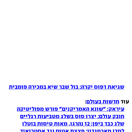
שגיאת דפוס יקרה: בול שבר שיא במכירה פומבית
עוד
חדשות בעולם
:
עיראק: "שונא האמריקנים" פורש מפוליטיקה
חובק עולם: יצרו סוס בשלג מטביעות רגליים
שלג כבד ביפן: 12 נהרגו, מאות טיסות בוטלו
למדו מארמגדון: פצצת אטום נגד אסטרואיד