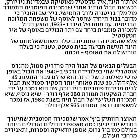
ארתור הינד, איל טקסטיל מאוטיקה שבמדינת ניו יורק,
רכש את הבול הנדיר אחרי שבמכירה הפומבית התמודד
מול מלך בריטניה ג'ורג' החמישי. ביץ' שב והזכיר כי
מדובר בבול היחיד שחסר לאוסף של משפחת המלוכה
הבריטית. עם מותו של הינד ב-1933, הוצע הבול
למכירה פומבית ביחד עם יתר הבולים באוסף של איל
הטקסטיל.
אלא שהמכירה הפומבית בוטלה משום שאלמנתו של
הינד הגישה תביעה בבית משפט, טענה כי בעלה
הוריש לה את האוסף - וזכתה.
הבעלים הבאים של הבול היה פרדריק סמול, מהנדס
אוסטרלי שחי בפלורידה ורכש ב-1940 את הבול באופן
פרטי מאלמנתו של הינד. הוא שילם עבור התענוג 45
אלף דולר. 30 שנה מאוחר יותר הפקיד סמול את הבול
לבית מכירות פומביות בניו יורק, שם הוא נמכר על ידי
חברת השקעות תמורת 280 אלף דולר - שיא נוסף. שיא
המכירה השלישי של הבול היה בשנת 1980, אז נמכר
למשפחת דו פון תמורת 935 אלף דולר.
האוצר הוותיק ביץ' אמר שלמכירה הפומבית שתיערך
בחודש יוני יגיעו כמה מאספני הבולים הגדולים ביותר
בעולם כמו ביל גרוס, אספן יודאיקה וספרות, ותאגידים
מרחבי העולם.