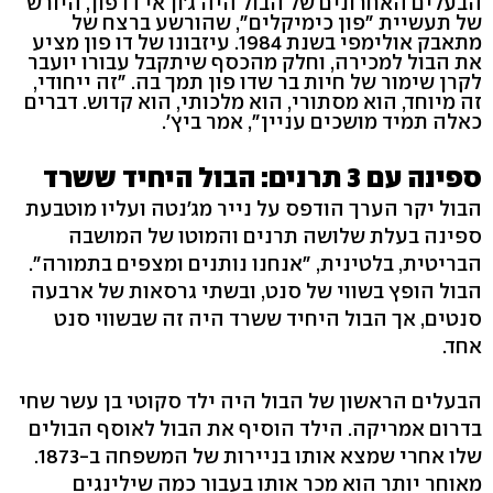
הבעלים האחרונים של הבול היה ג'ון אי דו פון, היורש
של תעשיית "פון כימיקלים", שהורשע ברצח של
מתאבק אולימפי בשנת 1984. עיזבונו של דו פון מציע
את הבול למכירה, וחלק מהכסף שיתקבל עבורו יועבר
לקרן שימור של חיות בר שדו פון תמך בה. "זה ייחודי,
זה מיוחד, הוא מסתורי, הוא מלכותי, הוא קדוש. דברים
כאלה תמיד מושכים עניין", אמר ביץ'.
ספינה עם 3 תרנים: הבול היחיד ששרד
הבול יקר הערך הודפס על נייר מג'נטה ועליו מוטבעת
ספינה בעלת שלושה תרנים והמוטו של המושבה
הבריטית, בלטינית, "אנחנו נותנים ומצפים בתמורה".
הבול הופץ בשווי של סנט, ובשתי גרסאות של ארבעה
סנטים, אך הבול היחיד ששרד היה זה שבשווי סנט
אחד.
הבעלים הראשון של הבול היה ילד סקוטי בן עשר שחי
בדרום אמריקה. הילד הוסיף את הבול לאוסף הבולים
שלו אחרי שמצא אותו בניירות של המשפחה ב-1873.
מאוחר יותר הוא מכר אותו בעבור כמה שילינגים