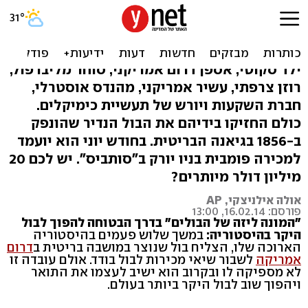
הודפס בסנט, יימכר
במיליונים: סיפורו של בול
ילד סקוטי, אספן דרום אמריקני, סוחר מליברפול,
רוזן צרפתי, עשיר אמריקני, מהנדס אוסטרלי,
חברת השקעות ויורש של תעשיית כימיקלים.
כולם החזיקו בידיהם את הבול הנדיר שהונפק
ב-1856 בגיאנה הבריטית. בחודש יוני הוא יועמד
למכירה פומבית בניו יורק ב"סותביס". יש לכם 20
מיליון דולר מיותרים?
אולה אילניצקי, AP
פורסם: 16.02.14, 13:00
"המונה ליזה של הבולים" בדרך הבטוחה להפוך לבול
היקר בהיסטוריה:
במשך שלוש פעמים בהיסטוריה
הארוכה שלו, הצליח בול שנוצר במושבה בריטית ב
דרום
אמריקה
לשבור שיאי מכירות לבול בודד. אולם עובדה זו
לא מספיקה לו ובקרוב הוא ישיב לעצמו את התואר
ויהפוך שוב לבול היקר ביותר בעולם.