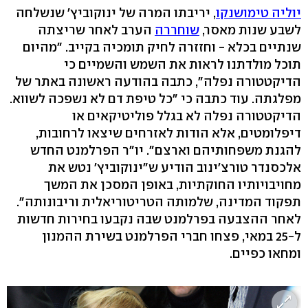
יוליה טימושנקו
, יריבתו המרה של ינוקוביץ' שנשלחה
לשבע שנות מאסר,
שוחררה
הערב לאחר שריצתה
שנתיים בכלא - וחזזרה לחיק תומכיה בקייב. "מהיום
תוכל מולדתנו לראות את השמש והשמיים כי
הדיקטטורה נפלה", כתבה בהודעה ראשונה באתר של
מפלגתה. עוד כתבה כי "כל טיפת דם לא נשפכה לשווא.
הדיקטטורה נפלה לא בגלל פוליטיקאים או
דיפלומטים, אלא הודות לאזרחים שיצאו לרחובות,
להגנת משפחותיהם וארצם". יו"ר הפרלמנט החדש
אלכסנדר טורצ'ינוב הודיע ש"ינוקוביץ' נטש את
מחויבויותיו החוקתיות, באופן המסכן את המשך
תפקוד המדינה, שלמותה הטריטוריאלית וריבונותה".
לאחר ההצבעה בפרלמנט שבה נקבעו בחירות חדשות
ל-25 במאי, פצחו חברי הפרלמנט בשירת ההמנון
ומחאו כפיים.