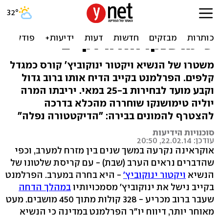
מהפכה באוקראינה: הנשיא
ברח ו"ניסה לטוס לרוסיה".
טימושנקו חזרה לקייב
משטרו של הנשיא ויקטור ינוקוביץ' קורס כמגדל
קלפים. הפרלמנט בקייב הדיח אותו ברוב גדול
וקבע מועד לבחירות ב-25 במאי. יריבתו המרה
יוליה טימושנקו שוחררה מהכלא בדרכה
להצטרף להמונים בבירה: "הדיקטטורה נפלה"
סוכנויות הידיעות
עודכן: 22.02.14, 20:50
אוקראינה נקרעה במשך שנים בין מזרח למערב, וכפי
שהדברים נראים הערב (שבת) - עם קריסת שלטונו של
הנשיא
ויקטור ינוקוביץ'
- היא בחרה במערב. הפרלמנט
בקייב נישל את ינוקוביץ' מסמכויותיו
במהלך הדחה
שעבר ברוב מכריע - 328 קולות מתוך 450 מושבים. מעט
מאוחר יותר, דיווח יו"ר הפרלמנט במדינה כי הנשיא