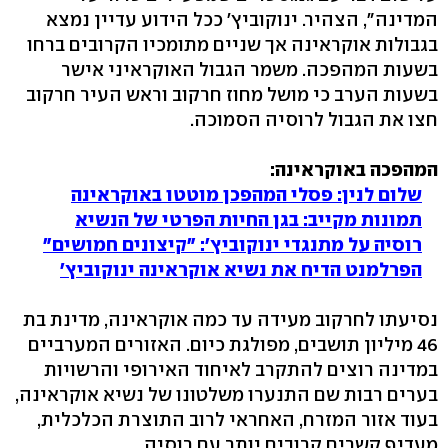
המדינה", הצהיר. ינוקוביץ' ככל הידוע עדיין נמצא
בגבולות אוקראינה אך שניים מתומכיו הקרובים ברחו
בשעות המהפכה. משמר הגבול האוקראיני אישר
בשעות הערב כי מושל מחוז חרקוב וראש העיר חרקוב
חצו את הגבול לרוסיה הסמוכה.
המהפכה באוקראינה:
שלום לנין: פסלי המהפכן מוטטו באוקראינה
תמונות מקייב: בגן החיות הפרטי של הנשיא
רוסיה על מתנגדי ינוקוביץ': "קיצונים חמושים"
הפרלמנט הדיח את נשיא אוקראינה ינוקוביץ'
נסיעתו לחרקוב מעידה עד כמה אוקראינה, מדינת בת
46 מיליון תושבים, מפולגת כיום. האזורים המערביים
במדינה רוצים להתקרב לאיחוד האירופי והרשויות
בערים רבות שם התנערו משלטונו של נשיא אוקראינה,
בעוד אזור המזרח, האחראי לרוב התוצרת הכלכלית,
מעדיף קשרים קרובים יותר עם רוסיה.