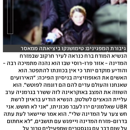
גיבורת המפגינים: טימושנקו ביציאתה ממאסר
(רויטרס)
הנשיא המודח ברח כנראה לעיר חרקוב שבמזרח
המדינה - אזור פרו-רוסי שבו הוא נהנה מתמיכה רבה -
והודיע מוקדם יותר כי אין בכוונתו להתפטר. הוא
האשים את האופוזיציה בניסיון הפיכה: "האירועים
שאנחנו והעולם עדים להם הם דוגמה לפוטש". הוא
השווה את המצב באוקראינה לזה ששרר בגרמניה ערב
עליית הנאצים לשלטון. הנשיא הודיע בראיון לרשת
UBR שאלמונים ירו לעבר מכוניתו, "אני לא חושש. אני
חש צער על המדינה שלי". הוא אמר שיישאר לעת עתה
בדרום-מזרח המדינה וייפגש עם תושבים, "לא אחתום
על שום דבר עם גנגסטרים שמפעילים טרור על