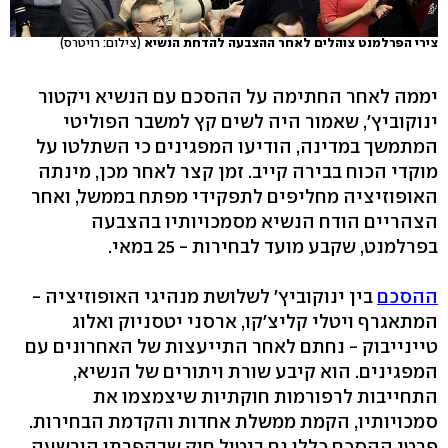
צירי הפרלמנט צוהלים לאחר ההצבעה להדחת הנשיא
(צילום: רויטרס)
יממה לאחר החתימה על ההסכם עם הנשיא ויקטור
ינוקוביץ', שאמור היה לשים קץ למשבר הפוליטי
המתמשך במדינה, הודיעו המפגינים כי השתלטו על
מוקדי הכוח בבירה קייב. זמן קצר לאחר מכן, מינתה
האופוזיציה מחליפים לתפקידי מפתח בממשל, ואחר
הצהריים הודח הנשיא מסמכויותיו בהצבעה
בפרלמנט, שקבע מועד לבחירות - 25 במאי.
ההסכם
בין ינוקוביץ' לשלושת מנהיגי האופוזיציה -
המתאגרף ויטלי קליצ'קו, ארסני יטסניוק ואלוג
טיינייבוק - נחתם לאחר התייעצות של האחרונים עם
המפגינים. הוא קיבע שורת ויתורים של הנשיא,
התחייבות לרפורמות חוקתיות שיצמצמו את
סמכויותיו, הקמת ממשלת אחדות והקדמת הבחירות.
פרטי ההסכם כללו גם ביטול חוק שבהפרתו הורשעה