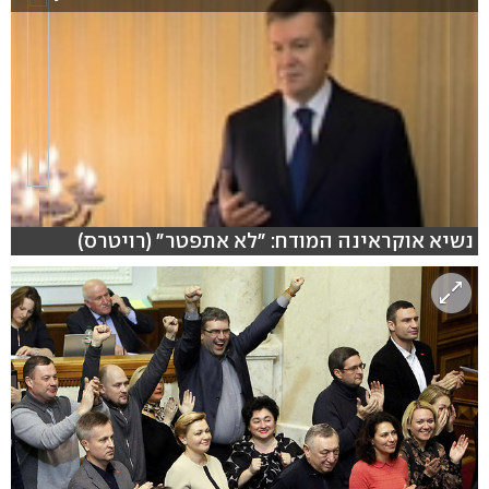
נשיא אוקראינה המודח: "לא אתפטר" (רויטרס)