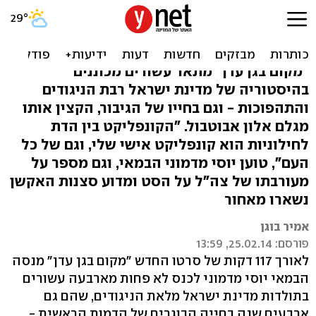
הגענו עד לרמטכ"ל: יוסי
מדמוני על "מקום בגן עדן"
"מקום בגן עדן" מתאר עשורים מכוננים
בהיסטוריה של מדינת ישראל רבת הניגודים
והתהפוכות - וגם בחייו של הגיבור, הקצין אותו
מגלם אלון אבוטבול. "הקונפליקט בין הדת
לחילוניות הוא קונפליקט אישי שלי, וגם של כל
העם", טוען יוסי מדמוני הבמאי, וגם מספר על
מעורבתו של צה"ל על הסט ומדוע סצנות האקשן
נשארו מאחור
אמיר בוגן
פורסם: 25.02.14, 13:59
לאורך 117 דקות של סרטו החדש "מקום בגן עדן" מנסה
הבמאי יוסי מדמוני לכנס לא פחות מארבעה עשורים
בתולדות מדינת ישראל מלאת הניגודים, שהם גם
ארבעים שנה בחייה הבוגרים של הדמות הראשית -