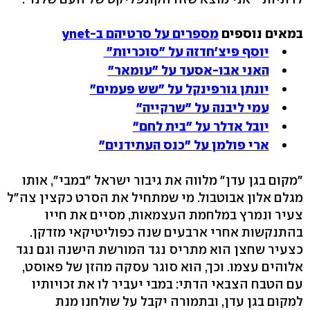
במאים נוספים
מספרים על סרטיהם ב-ynet
יוסף פיצ'חדזה על "סוכריות"
האני אבו-אסעד על "עומאר"
יונתן גורפינקל על "שש פעמים"
עמי ליבנה על "שרקייה"
יובל אדלר על "בית לחם"
ארי פולמן על "כנס העתידנים"
"מקום בגן עדן" מלווה את גיבור ישראל "במבי", אותו
מגלם אלון אבוטבול. מי שמתחיל את הסרט כקצין צה"ל
צעיר ונמרץ במלחמת העצמאות, מסיים את חייו
בהתנקשות אחרי ארבעים שנה כפוליטיקאי מזדקן.
כצעיר שחצן הוא מתריס נגד המורשת הישנה וגם נגד
אלוהים עצמו. וכך, הוא סוגר עסקה מהזן של פאוסט,
עם הטבח הצבאי הדתי: במבי יעביר לו את זכויותיו
למקום בגן עדן, ובתמורה יקבל על שולחנו מנת