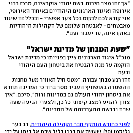
"אך זהו מצב חירום. בשם יהודי אוקראינה, מרכז רבני
אירופה ואיגוד הארגונים היהודיים באיחוד האירופי,
אני קורא לכם לנקוט בכל צעד אפשרי - ובכלל זה שיגור
מאבטחים - לאבטחת שלומם של הקהילות היהודיות
באוקראינה, עד יעבור זעם".
"שעת המבחן של מדינת ישראל"
מנכ"ל איגוד הארגונים ציין בפנייתו כי מדינת ישראל
הוקמה על מנת להבטיח את ביטחון העם היהודי –
וכעת
זהו רגע מבחן עבורה. "מטס חיל האוויר מעל מחנות
ההשמדה באושוויץ העביר מסר ברור כי המדינה תוודא
את ביטחון יהודי העולם גם במדינות זרות", סיכם. "אין
צורך להגיע למצב קיצוני כל כך, ולצערי הגיעה שעה
שבה נדרשת התערבותה של המדינה".
לפני כחודש הותקף חבר הקהילה היהודית
, דב בער
גליקמן (30), שעשה את דרכו בליל שבת אל ביתו על ידי