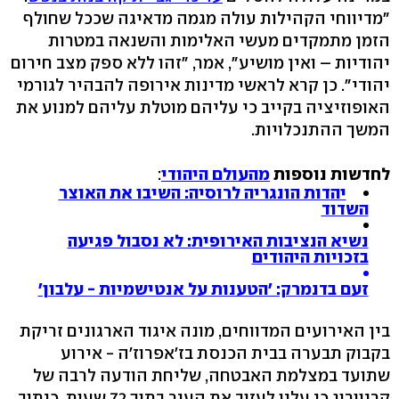
"מדיווחי הקהילות עולה מגמה מדאיגה שככל שחולף
הזמן מתמקדים מעשי האלימות והשנאה במטרות
יהודיות – ואין מושיע", אמר, "זהו ללא ספק מצב חירום
יהודי". כן קרא לראשי מדינות אירופה להבהיר לגורמי
האופוזיציה בקייב כי עליהם מוטלת עליהם למנוע את
המשך ההתנכלויות.
לחדשות נוספות
מהעולם היהודי
:
יהדות הונגריה לרוסיה: השיבו את האוצר
השדוד
נשיא הנציבות האירופית: לא נסבול פגיעה
בזכויות היהודים
זעם בדנמרק: 'הטענות על אנטישמיות - עלבון'
בין האירועים המדווחים, מונה איגוד הארגונים זריקת
בקבוק תבערה בבית הכנסת בז'אפרוז'ה - אירוע
שתועד במצלמת האבטחה, שליחת הודעה לרבה של
קריוורוג כי עליו לעזוב את העיר בתוך 72 שעות, כיתוב