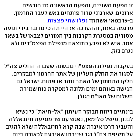
זו הפעם השנייה, והפעם הראשונה זה חודשים
ארוכים, שארגוני טרור פותחים באש לעבר החרמון.
ב-15 במאי אשתקד
נפלו שתי פצצות
מרגמה באזור, וההערכה אז הייתה כי מדובר בירי תועה
מסוריה במסגרת הקרבות בין המורים לצבאו של בשאר
אסד. איש לא נפגע כתוצאה מנפילת הפצמ"רים ולא
נגרם נזק.
בעקבות נפילת הפצמ"רים בשנה שעברה החליט צה"ל
לסגור את החלק העליון של אתר החרמון למבקרים.
חלקו התחתון של האתר נותר אז פתוח. ישראל גם
הגישה באותם ימים תלונה למפקדת כוח שמירת
השלום של האו"ם בגולן.
בינתיים דיווח הבוקר העיתון "אל-חיאת" כי נשיא
לבנון, מישל סלימאן, נפגש עם שר מסיעת חיזבאללה
והעביר דרכו איגרת שבה קרא לחיזבאללה שלא להגיב
על תקיפת צה"ל נגד שיירתו שאירעה לכאורה ביום