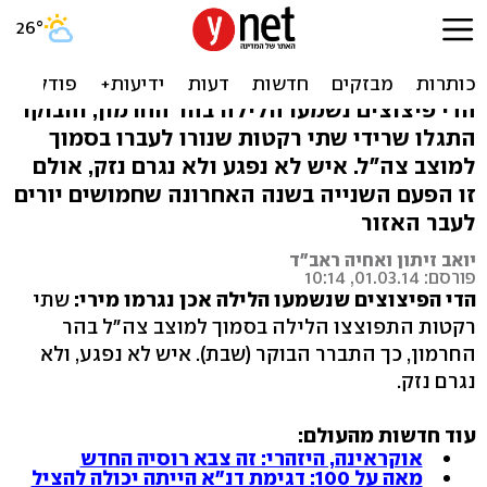
אש בגבול הצפון: 2 רקטות
התפוצצו בחרמון
הדי פיצוצים נשמעו הלילה בהר החרמון, והבוקר
התגלו שרידי שתי רקטות שנורו לעברו בסמוך
למוצב צה"ל. איש לא נפגע ולא נגרם נזק, אולם
זו הפעם השנייה בשנה האחרונה שחמושים יורים
לעבר האזור
יואב זיתון ואחיה ראב"ד
פורסם: 01.03.14, 10:14
הדי הפיצוצים שנשמעו הלילה אכן נגרמו מירי:
שתי
רקטות התפוצצו הלילה בסמוך למוצב צה"ל בהר
החרמון, כך התברר הבוקר (שבת). איש לא נפגע, ולא
נגרם נזק.
עוד חדשות מהעולם:
אוקראינה, היזהרי: זה צבא רוסיה החדש
מאה על 100: דגימת דנ"א הייתה יכולה להציל