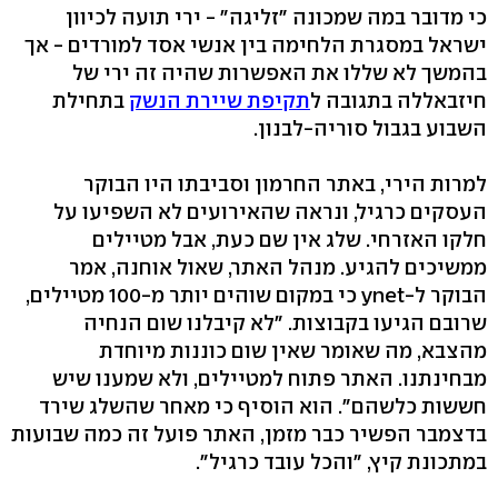
כי מדובר במה שמכונה "זליגה" - ירי תועה לכיוון
ישראל במסגרת הלחימה בין אנשי אסד למורדים - אך
בהמשך לא שללו את האפשרות שהיה זה ירי של
חיזבאללה בתגובה ל
תקיפת שיירת הנשק
בתחילת
השבוע בגבול סוריה-לבנון.
למרות הירי, באתר החרמון וסביבתו היו הבוקר
העסקים כרגיל, ונראה שהאירועים לא השפיעו על
חלקו האזרחי. שלג אין שם כעת, אבל מטיילים
ממשיכים להגיע. מנהל האתר, שאול אוחנה, אמר
הבוקר ל-ynet כי במקום שוהים יותר מ-100 מטיילים,
שרובם הגיעו בקבוצות. "לא קיבלנו שום הנחיה
מהצבא, מה שאומר שאין שום כוננות מיוחדת
מבחינתנו. האתר פתוח למטיילים, ולא שמענו שיש
חששות כלשהם". הוא הוסיף כי מאחר שהשלג שירד
בדצמבר הפשיר כבר מזמן, האתר פועל זה כמה שבועות
במתכונת קיץ, "והכל עובד כרגיל".