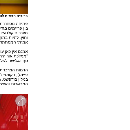
ברוכים הבאים להו
פתיחה מסחררת זו
בין פריימים בגד
מערכות קולנועיו
וחוץ. להיות בתו
אמיתי המסתתר ב
אמנם אין כאן עו
"ממלכת אור הירח
סף הגלישה לשלט
הדמות המרכזית, 
פיינס), הקונסיי
במלון בודפשט. ה
המבוגרות והעשי