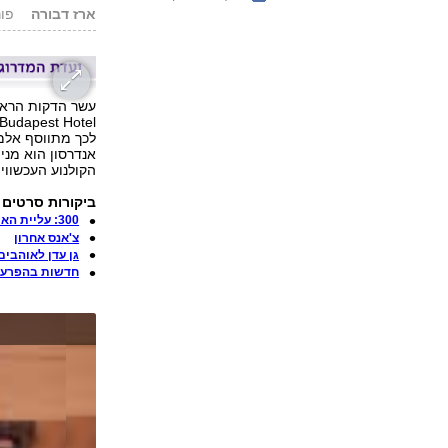
ארז דבורה
פורסם: 
לכך מתווסף אלמנ
אנדרסון הוא מני
הקולנוע העכשווי
ביקורות סרטים 
300: עליית האימפריה
צ'אנס אחרון
גן עדן לאוהבים
חדשות בהפרע