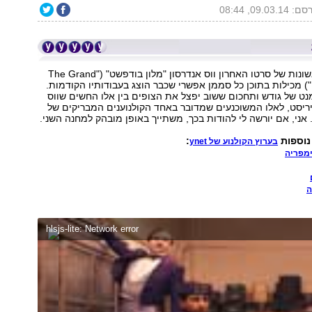
09.03.14, 08:44
עשר הדקות הראשונות של סרטו האחרון ווס אנדרסון "מלון בודפשט" ("The Grand
Budapest Hotel") מכילות בתוכן כל סממן אפשרי שכבר הוצג בעבודותיו הקודמות.
ט של גודש ותחכום ששוב יפצל את הצופים בין אלו החשים שווס
יריסט, לאלו המשוכנעים שמדובר באחד הקולנוענים המבריקים של
. אני, אם יורשה לי להודות בכך, משתייך באופן מובהק למחנה השני.
נוספות
:
בערוץ הקולנוע של ynet
ה
hlsjs-lite: Network error