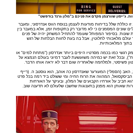
וה. ג'ייסון שוורצמן מקדם את פניכם ב"מלון גרנד בודפשט"
 כוללת שלל בדיחות מודעות לעצמן בנוסח הווס אנדרסוני, ומעבר
לים שונים המסמנים כי לא מדובר רק בתקופות זמן, אלא במעבר בין
ת שונות. בסיפור המפותל שעומד להתחיל המשחק יהיה של פנים
ך עולם מלאכותי לחלוטין, אבל בה בעת לחוות הבלחות של רגש
תוך המלאכותיות.
מק רגשי כמו בכמה מסרטיו היפים ביותר אנדרסון ("מתחת למים" או
"), ובכל זאת יש כמיהה משועשעת לעבר דמיוני בעולם הנמצא על
ון פשיסטי, ולמלחמה שלאחריה שום דבר לא יראה אותו הדבר.
האב (הסמלי) המעורער שאנדרסון כה אוהב, הוא גוסטב ה. (רייף
ז' הביסקסואל, המהווה את הרוח החיה ומי ששולט ביד רמה בכל פרט
וא חביב על אורחיו הקבועים של המלון, ובעיקר על האורחות
רות שאותן הוא מפנק בתענוגות שחשבו שלעולם לא תדענה שוב.