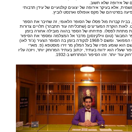
ם של אירופה שלא תשוב.
שמית, אלא בעיקר אירופה של יצוגים קולנועיים של עידן תרבותי
פיעה בסרטיהם של מקס אופולס וארנסט לוביץ.
 בבית קברות מול פסלו של הסופר הלאומי, זה שחיבר את הספר
 לאות הוקרת המעריצים (שתכליתה עוד תתבהר) תלויים צרורות
 מתחת לפסלו. פתיחתו של הספר בהווה מובילה אחורה בזמן
שהסופר המבוגר (טום ווילקינסון) מדבר אל המצלמה ומספר את הסיפור
של מלון בודפשט המפואר. ומשם ל-1968 לנקודה בזמן בה הסופר הצעיר (ג'וד לאו)
ם הוא שומע מפיו של בעל המלון מר זירו מוסטפא (פ. מארי
ר שעליו הוא ידווח בעתיד, יכתוב בעתיד המרוחק יותר, ויזכה עליו
ק עוד יותר. זהו הסיפור המתרחש ב-1932.