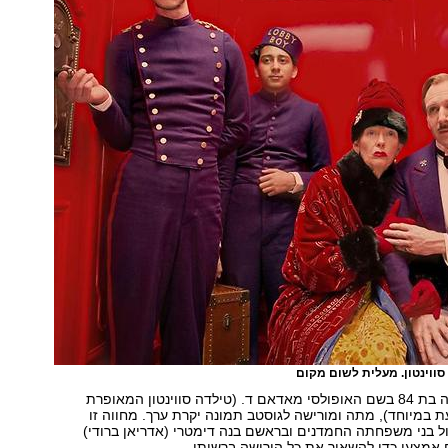
 סווינטון. מעלית לשום מקום
אחת מהן, קשישה בת 84 בשם האופולסי מאדאם ד. (טילדה סווינטון המאופרת
במיוחד), מתה ומורישה לגוסטב תמונה יקרת ערך. מחווה זו
 בני משפחתה החמדנים ובראשם בנה דימטרי (אדריאן ברודי)
 אמצעי כדי להשאיר את כל הירושה ברשותו.