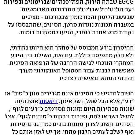
EGCG שבתה הירוק, הפוליפנולים שברימונים ובפירות
יער, הג'ינג'רול שבג'ינג'ר, התרכובות הארומטיות
שבעשב הלימון והכורכומין שבכורכום - מציגים
במעבדה תכונות נוגדות סרטן. הסינים, שהתבססו על
נקודת מבט אחרת לגמרי, הגיעו למסקנות דומות.
החיסרון בידע המבוסס על מחקר הוא היותו נקודתי,
ולא חלק מתפיסה כוללת. עם זאת, השילוב בין הידע
המחקרי הנוכחי לגישה הרחבה של הרפואה הסינית
מאפשרת לבנות עבור המטופל האונקולוגי מערך
תזונתי המתאים אישית לצרכיו.
חשוב להדגיש כי הסינים אינם מגדירים מזון כ"טוב" או
"רע", אלא הכל שאלה של איזון.
דיאטות
אופנתיות
שונות מכתירות היום מזונות מסוימים כ"רעים לגוף",
למשל בשר או לחם, ופירות וירקות כ"טובים לגוף". אצל
הסינים, חשוב לצרוך מזונות בונים כמו דגנים ופירות
ואף לשלב לעתים חלבון מהחי, אך יש לאזן אותם כל