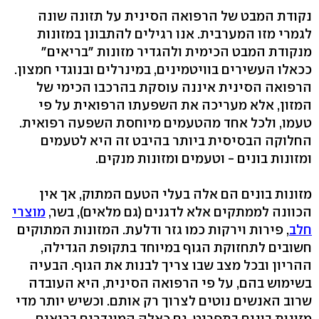
נקודת המבט של הרפואה הסינית על תזונה שונה
לגמרי מזו המערבית. אנו רגילים להתבונן במזונות
מנקודת המבט הכימית ולהגדיר מזונות "בריאים"
ככאלו העשירים בוויטמינים, במינרלים ובנוגדי חמצון.
הרפואה הסינית איננה עוסקת בהרכבו הכימי של
המזון, אלא מעריכה את השפעתו הרפואית על פי
טעמו, ולכל אחד מהטעמים מיוחסת השפעה רפואית.
החלוקה הבסיסית ביותר בהיבט זה היא לטעמים
ומזונות בונים - וטעמים ומזונות מנקים.
מזונות בונים הם אלה בעלי הטעם המתוק, אך אין
הכוונה לממתקים אלא לדגנים (גם מלאים), בשר,
מוצרי
חלב
, פירות וירקות כמו גזר ודלעת. המזונות המתוקים
חשובים לתחזוקת הגוף במיוחד בתקופת הגדילה,
ההריון ובכל מצב שבו צריך לבנות את הגוף. הבעיה
בשימוש בהם, על פי הרפואה הסינית, היא העובדה
שרוב האנשים נוטים לצרוך רק אותם. וכשיש יותר מדי
מזונות בונים בתפריט, גם כאלה המוגדרים בריאים,