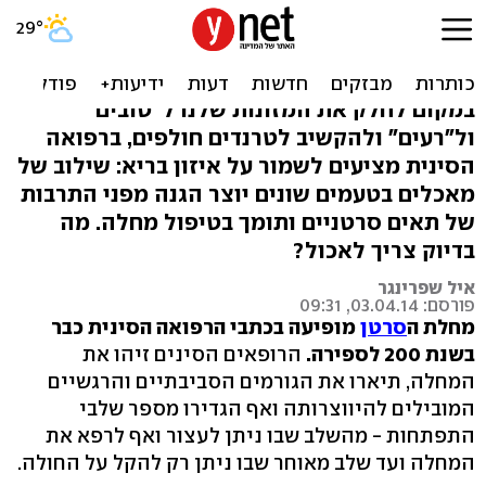
הסינים כבר גילו: מה לאכול
כדי למנוע סרטן
במקום לחלק את המזונות שלנו ל"טובים"
ול"רעים" ולהקשיב לטרנדים חולפים, ברפואה
הסינית מציעים לשמור על איזון בריא: שילוב של
מאכלים בטעמים שונים יוצר הגנה מפני התרבות
של תאים סרטניים ותומך בטיפול מחלה. מה
בדיוק צריך לאכול?
איל שפרינגר
פורסם: 03.04.14, 09:31
מחלת ה
סרטן
מופיעה בכתבי הרפואה הסינית כבר
בשנת 200 לספירה.
הרופאים הסינים זיהו את
המחלה, תיארו את הגורמים הסביבתיים והרגשיים
המובילים להיווצרותה ואף הגדירו מספר שלבי
התפתחות - מהשלב שבו ניתן לעצור ואף לרפא את
המחלה ועד שלב מאוחר שבו ניתן רק להקל על החולה.