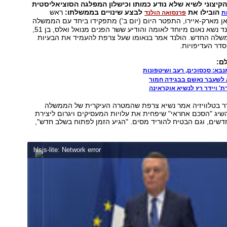
הקיצוני לשיא שלא נודע כמותו וכישלון המפלגה
הסוציאליסטית
הובילו
את
לבצע שינויים בממשלתו:
ראש
ת
פרנסואה הולנד
'אן מארק-איירו, התפטר היום (יום ב') מתפקידו ביחד עם הממשלה
כולה. הנשיא הולנד נשא נאום מיוחד לאומה והודיע ששר הפנים מנואל ואלס, בן 51,
שלה החדש. הולנד אמר בנאומו שעל צרפת להעמיד את הבעיות
דר העדיפויות.
ם:
בא: סכסוכים, רעב ושיטפונות
 לשעבר נאשם בבגידה חמור
ת' ויידר רץ לנשיא אוקראינה
ר בטלוויזיה אמר נשיא צרפת שהמטרה העיקרית של הממשלה
יג "הסכם אחראי" שיפחית את עלויות המעסיקים ויגרום ליצירת
שים, וגם הבטיח להוריד מסים. "הגיע הזמן לפתוח בשלב חדש",
hlsjs-lite: Network error