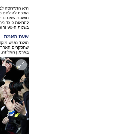
היא התייחסה לבח
הולכת להילחם כד
חושבת שאנחנו יכ
להראות כיצד נית
בשנות ה-90 והואשמו בכישלונות ובפגיעה בהון האלקטורלי בימים שלאחר היבחרם.
שעת האמת
הולנד נפגש מוקד
שהסקרים האחרונ
בארמון האליזה.