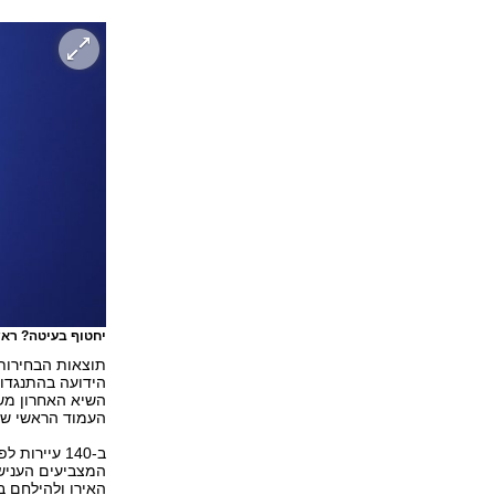
יחטוף בעיטה? ראש
תוצאות הבחירות 
העמוד הראשי של 
ב-140 עייר
המצביעים הענישו
האירו ולהילחם בשיע