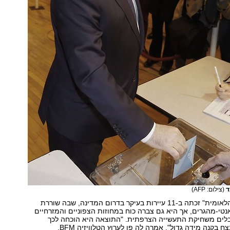
ד
(צילום: AFP)
מפלגת "החזית הלאומית" זכתה ב-11 עיירות בעיקר בדרום המדינה, שבה שוררת
אנטי-מהגרים, אך היא גם צברה כוח במחוזות הצפוניים והמזרחיים
לים משחיקת התעשייה הצרפתית. "התוצאה היא הוכחה לכך
ח בקנה מידה גדול", אמרה לה פן לערוץ הטלוויזיה BFM.