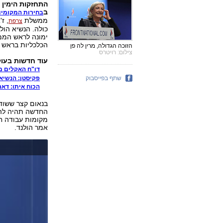
התחזקות הימין 
ב
בחירות המקומיו
ממשלת
, ז
צרפת
ימונה לראש הממ
הכלכליות בראש ס
הזוכה הגדולה, מרין לה פן
צילום: רויטרס
עוד חדשות בעול
דו"ח האקלים מנ
פקיסטן: הנשיא
שתף בפייסבוק
הכוח איתו: דאר
בנאום קצר ששוד
החדשה תהיה להש
מקומות עבודה חד
אמר הולנד.