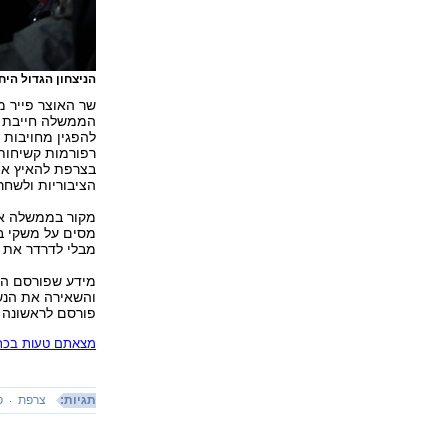
הניצחון הגדול היח
שר האוצר פייר מ
הממשלה חייבת
להפגין מחויבות 
רפורמות קשיחות.
בצרפת להאיץ א
הציבוריות ולשח
מקור בממשלה אמ
מסים על משקי בי
מבלי לדרדר את הג
והשאירה את הנשי
פורסם לראשונה 31.03.14, 13:15
מצאתם טעות בכתב
תגיות:
צרפת
פ