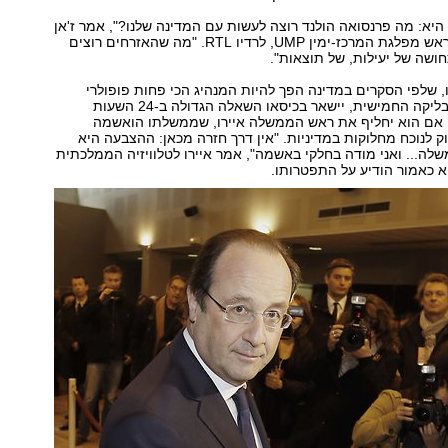
יא: מה פרנסואה הולנד רוצה לעשות עם המדינה שלנו?", אמר ז'אן
פרנסואה קופה, ראש מפלגת המרכז-ימין UMP, לרדיו RTL. "מה שהאזרחים רוצים
חושה של יעילות, של תוצאות".
, שלפי הסקרים במדינה הפך להיות המנהיג הכי פחות פופולרי
ב-56 שנות הרפובליקה החמישית, יישאר בכיסאו השאלה הגדולה ב-24 השעות
 אם הוא יחליף את ראש הממשלה איירו, שממשלתו הואשמה
ק לנוכח מחלוקות במדיניות. "אין דרך חזרה מכאן: ההצבעה היא
שלה... ואני מודה בחלקי באשמה", אמר איירו לטלוויזיה הממלכתית
א כאמור הודיע על התפטרותו.