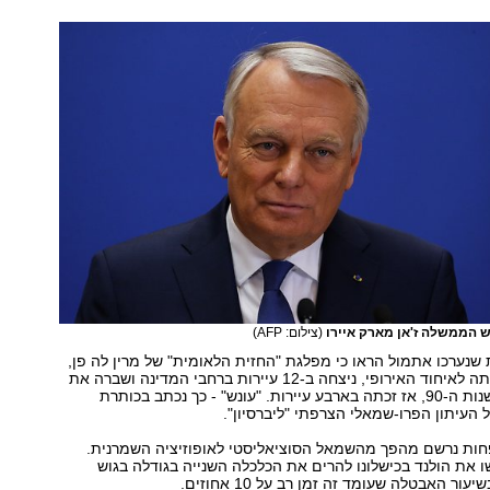
 הממשלה ז'אן מארק איירו
(צילום: AFP)
שנערכו אתמול הראו כי מפלגת "החזית הלאומית" של מרין לה פן,
הידועה בהתנגדותה לאיחוד האירופי, ניצחה ב-12 עיירות ברחבי המדינה ושברה את
השיא האחרון משנות ה-90, אז זכתה בארבע עיירות. "עונש" - כך נכתב בכותרת
העיתון הפרו-שמאלי הצרפתי "ליברסיון".
ות לפחות נרשם מהפך מהשמאל הסוציאליסטי לאופוזיציה השמרנית.
 את הולנד בכישלונו להרים את הכלכלה השנייה בגודלה בגוש
ור האבטלה שעומד זה זמן רב על 10 אחוזים.