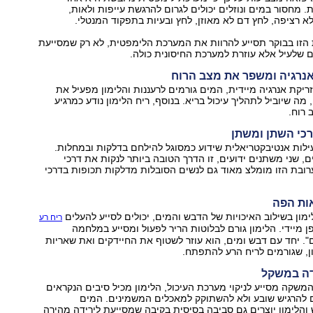
 מחסור במים ונוזלים יכולים לגרום להרגשת עייפות ולאות,
לא רציפה, לחץ דם לא מאוזן, לחץ ובעיות בתפקוד המנטלי.
הזו בבוקר תסייע להרוות את המערכת הלימפטית, לא רק שמסייעת
 שלעיל אלא עוזרת למערכת החיסונית כולה.
זריקת אנרגיה מיידית, המים גורמים לרעננות והלימון מפעיל את
מה שיוביל לתהליך עיכול בריא. בנוסף, ריח הלימון נודע כמרגיע
 רוח.
לות אנטיבקטריאלית שידוע כמסוגל להילחם בדלקות ובמחלות.
ם, שני משתנים ידועים, זו הדרך הטובה ביותר לנקות את דרכי
ובת הזו מומלצ מאוד גם לנשים הסובלות מדלקות תכופות בדרכי
מון בשילוב האיכויות של הדבש והמים, יכולים לסייע להעלים
ריח רע
 מיידי. הלימון גורם לבלוטות הריר לפעול ומסייע במלחמה
". יחד עם דבש ומים, הוא עוזר לשטוף את החיידקים ואת שאריות
ן, שגורמים לריח הרע להתפתח.
שקה מסייע לניקוי מערכת העיכול, הלימון מכיל סיבים הנקראים
ם להרגיש שובע ולא להשתוקק למאכלים המשמינים. המים
הלימון יוצרים גם סביבה בסיסית בקיבה שמסייעת לירידה מהירה