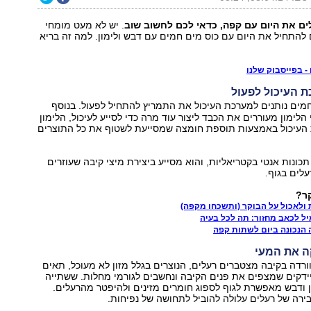
ם את היום עם קפה, כדאי לכם לחשוב שוב
. יש לא מעט מומחי
להתחיל את היום עם כוס מים חמים עם דבש ולימון. למה זה בריא
- בפייסבוק שלנו
חמים נותנים למערכת העיכול את התמריץ להתחיל לפעול. בנוסף
הלימון מעוררים את הכבד ליצור עוד מרה כדי לסייע לעיכול, הלימון
 העיכול באמצעות תוספת חומצה שמסייעת לשטוף את כל התוצרים
תכונות אנטי בקטריאליות, והוא מסייע ביצירת מיצי קיבה שעוזרים
לים בגוף.
ר?
ולאכול על הבוקר (ותשכחו מקפה)
יל לכאב מחזור: תה לכל בעיה
 הנכונה ביום לשתות קפה
ורדה בקיבה מצטברים רעלים, הנוצרים בגלל מזון לא מעוכל, תאים
ידקים שמצפים את פנים הקיבה ונחשבים לגורמי מחלות. ששתייה
 ודבש מאפשרת לגוף לספוג חומרים מזינים ולהיפטר מהרעלים.
ירה של רעלים עלולה להוביל לתחושה של נפיחות.