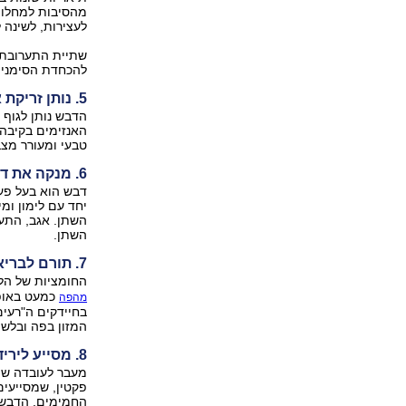
מהסיבות למחלות.
לעצירות, לשינה 
שתיית התערובת 
להכחדת הסימנים
5. נותן זריקת אנרגיה ומשפר את מצב הרוח
הדבש נותן לגוף 
האנזימים בקיבה, 
טבעי ומעורר מצב
6. מנקה את דרכי השתן ומשתן
דבש הוא בעל פעי
יחד עם לימון ומי
השתן. אגב, התער
השתן.
7. תורם לבריאות הפה
החומציות של הלי
כמעט באופן
מהפה
בחיידקים ה"רעים
המזון בפה ובלשו
8. מסייע לירידה במשקל
מעבר לעובדה שהמ
פקטין, שמסייעי
החמימים, הדבש ו