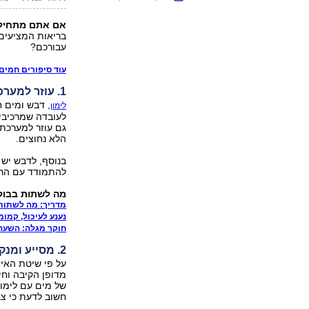
אם אתם מתחילי
בריאות המציעים 
עבורכם?
עוד סיפורים חמים 
1. עוזר למערכת העיכול לפעול
, דבש ומים 
לימון
לעובדה שמרכיבי 
גם עוזר למערכת
הלא נחוצים.
בנוסף, לדבש יש 
להתמודד עם הרע
מה לשתות בבוק
מדריך: מה לשתות 
נענע לעיכול, קמומ
חוקר מגלה: השעה
2. מסייע ומנקה את המעי
על פי שיטת האיו
מדופן הקיבה וחי
של מים עם לימון
חשוב לדעת כי צב