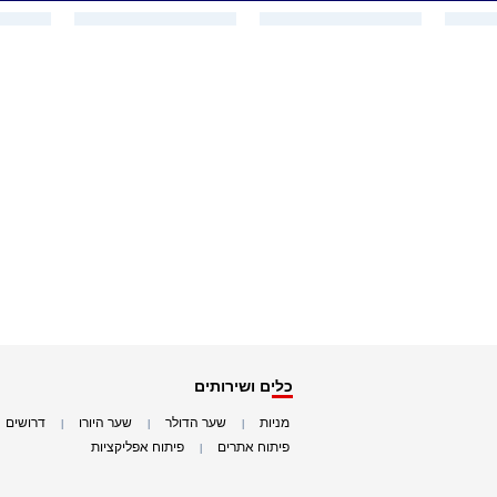
כלים ושירותים
מניות
שער הדולר
שער היורו
דרושים
|
|
|
|
פיתוח אתרים
פיתוח אפליקציות
|
|