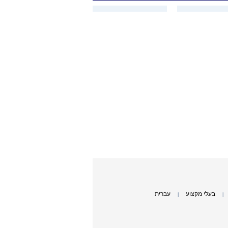
בעלי מקצוע
עברית
|
|