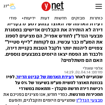
1 באפריל? מבצעים חדשים על
קניית דירות
רעידת האדמה של האוצר בנוגע למע"מ בקניית
דירה לא הותירה את הקבלנים אדישים: במסגרת
מבצעי הנדל"ן לחודש אפריל, הם מציעים לספוג
את המע"מ כבר עכשיו. גם לקוחות "לייף סטייל"
צפויים ליהנות יותר ולקבל הטבות בקניית דירה,
ולכבוד חג הפסח יצאו היזמים במבצעים נוספים.
האם הם משתלמים?
אלפי שאולי
פורסם: 02.04.14, 14:29
שבועיים לאחר
רעידת האדמה של קבינט הדיור
, לפיו
בכוונת האוצר להשית מע"מ בשיעור של 0% על
רכישת דירה חדשה מקבלן - וההאטה במשרדי
המכירות מורגשת.
כמדי חודש, אנו מציגים בפניכם את
מבצעי הנדל"ן
שמציעים היזמים והקבלנים, והפעם