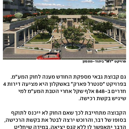
פרויקט "MY" ביהוד-מונסון
גם קבוצת גבאי מספקת החודש מענה לחוק המע"מ.
בפרויקט "סנטרל פארק" באשקלון היא מציעה דירות 4
חדרים ב-848 אלף שקל אחרי הטבת המע"מ למי
שיגיש בקשת רכישה.
הקבוצה מתחייבת לכך שאם החוק לא ייכנס לתוקף
בסופו של דבר, והרוכש ירצה לבטל את בקשת הרכישה,
הדבר יתאפשר לו ללא קנס יציאה. במידה שיחליט