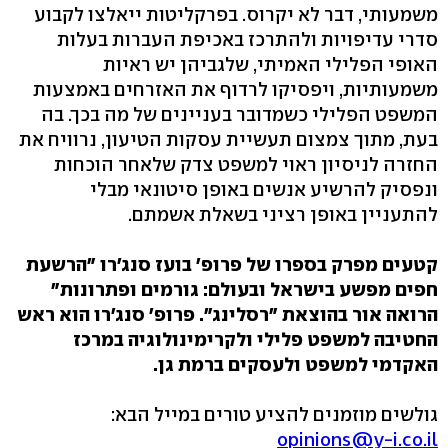
משמעותי, דבר לא יקרוס. בפרקליטות ייאלצו לקבוע
סדרי עדיפויות ולהתרכז באכיפת העברות בעלות
האופי הפלילי האמיתי, שלגביהן יש ראיות
משמעותיות, ויפסיקו לרדוף את האזרחים באמצעות
המשפט הפלילי כשמדובר בעניינים של מה בכך. בה
בעת, מתוך צמצום תעשיית עסקות הטיעון, נרוויח את
החזרה לניסיון ראוי למשפט צדק שלאחר הוכחות
ונפסיק להרשיע אנשים באופן סיטונאי מבלי
להתעניין באופן רציני בשאלת אשמתם.
קטעים מפרק בספרו של פרופ' בועז סנג'רו "הרשעת
חפים מפשע בישראל ובעולם: גורמים ופתרונות"
הרואה אור בהוצאת "רסלינג".
פרופ' סנג'רו
הוא ראש
החטיבה למשפט פלילי ולקרימינולוגיה במרכז
האקדמי למשפט ולעסקים ברמת גן.
גולשים מוזמנים להציע טורים במייל הבא:
opinions@y-i.co.il