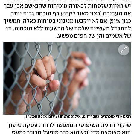
יש ראיות שלפחות לכאורה מוכיחות שהנאשם אכן עבר
את העבירה (רצוי מאוד לקבוע רף הוכחה גבוה יותר,
כגון 51%). אם לא ייקבעו מנגנוני בטיחות כאלה, תמשיך
להתנהל תעשייה שלמה של הרשעות ללא הוכחות, הן
של אשמים והן של חפים מפשע.
רבים מדי מוכתרים כעבריינים. אילוסטרציה
(צילום: shutterstock)
שיקול הדעת השיפוטי המאפשר לדחות עסקת טיעון
הוא מצומצם מדי (וכשהוא כבר מופעל, מדובר כמעט