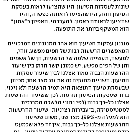
שונות לעסקות הטיעון: היו שהציעו לראות בעסקת
הטיעון חוזה, היו שהציעו לראותה כפשרה, והיו
שהציעו לראותה כאסון. להערכתי, האפיון כ"אסון"
הוא המשקף ביותר את התופעה.
מנגנון עסקות הטיעון הוא אחד המנגנונים המרכזיים
המאפשרים הרשעות רבות של חפים מפשע. זוהי,
למעשה, תעשייה שלמה של הרשעות, הן של אשמים
והן של חפים מפשע. יש כמובן קשר הדוק בין שיעור
ההרשעות הגבוה מאוד אצלנו לבין שיעור עסקות
הטיעון. השניים מחזקים זה את זה: מצד אחד, מכיוון
שבעסקת טיעון התוצאה היא תמיד הרשעה ולא זיכוי,
ברור שעסקות הטיעון תורמות לכך ששיעור ההרשעות
אצלנו כל-כך גבוה (לפי נתוני הלשכה המרכזית
לסטטיסטיקה, ב"עבירות רציניות" שיעור ההרשעות
הוא למעלה מ-99%). מצד שני, משום ששיעור
ההרשעות אצלנו כל-כך גבוה, אין זה פלא שכמעט
כולם מעדיפים להודות במסגרת עסקות טיעון - גם