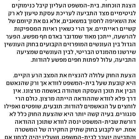
הצגת הוכחות. בית-המשפט העליון קיבל כנימוקים
לגיטימיים מצד התביעה לעריכת עסקת טיעון לא רק
את השאיפה לחסוך במשאבים, אלא גם את קיומם של
קשיים ראייתיים. אך הרי כשאין ראיות המספיקות
להרשעה, ייתכן מאוד שמדובר באדם חף מפשע. הפער
הגדול בין העונשים המופרזים הקבועים בחוק העונשין
שירשנו מהמנדט הבריטי, לבין העונשים שמציעה
התביעה, עלול לפתות חפים מפשע להודות.
הצעת החוק עלולה להנציח את המצב הרע הקיים.
היא קובעת שעל בית-המשפט לוודא אך ורק שהנאשם
הבין את תוכן העסקה ושהודה באשמה מרצונו. אין
דרך פלא לוודא שההודאה הייתה מרצון. כולם הרי
לוחצים על הנאשמים להודות: תובעים, שופטים ואפילו
סנגורים. בעיה קשה יותר היא שהצעת החוק כלל לא
דורשת שבית-המשפט ינסה לוודא שתוכן ההודאה
אמת. יש לקבוע בחוק שתיק החקירה של המשטרה
והתביעה יועבר לבית-המשפט, ושעליו יהיה לבחון אם