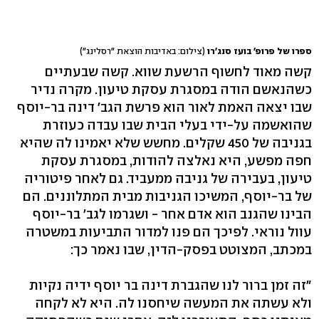
ספרו של פרופ' בועז סנג'רו
(צילום: באדיבות הוצאת "רסלינג")
קשה מאוד לחשוף הרשעת שווא. קשה שבעתיים
כשהנאשם הודה במסגרת עסקת טיעון. מקרה נדיר
שבו יצאה האמת לאור הוא פרשת הגב' דינה בר-יוסף
שהואשמה על-ידי בעלי הבית שבו עבדה כעוזרת
בגניבה של 450 שקלים. מחשש שלא יאמינו לה שהיא
חפה מפשע, היא נאלצה להודות, במסגרת עסקת
טיעון, בעבירה של גניבה ממעביד. גם לאחר פיטוריה
של בר-יוסף, המשיכו הגניבות מבית המתלוננים. הם
הבינו שהגנב הוא אדם אחר - ושגרמו לגב' בר-יוסף
עוול נוראי. לפיכך הם פנו למדור התביעות במשטרה
במכתב, המצוטט בפסק-הדין, שבו נאמר כך:
"זה זמן ברור לנו שהגברת דינה בר יוסף ידיה נקיות
ולא עשתה את המעשה שיחסנו לה. היא לא לקחה