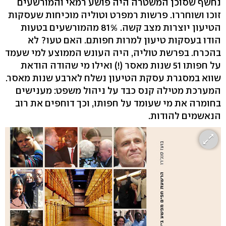
נחשף שסוכן המשטרה היה פושע רמאי והמורשעים
זוכו ושוחררו. פרשות רמפרט וטוליה מוכיחות שעסקות
הטיעון יוצרות מצב קשה. 81% מהמורשעים בטעות
הודו בעסקות טיעון למרות חפותם. האם טעו? לא
בהכרח. בפרשת טוליה, היה העונש הממוצע למי שעמד
על חפותו 51 שנות מאסר (!) ואילו מי שהודה הודאת
שווא במסגרת עסקת הטיעון נשלח לארבע שנות מאסר.
המערכת מטילה קנס כבד על ניהול משפט: מענישים
בחומרה את מי שעומד על חפותו, וכך דוחפים את רוב
הנאשמים להודות.