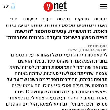
עסקות הטיעון - הגולם שקם
על יוצרו
מעודדים חפים מפשע להודות, מוותרים על בירור
האמת. זו תעשייה. קטעים מהספר "הרשעת
חפים מפשע בישראל ובעולם: גורמים ופתרונות"
בועז סנג'רו
פורסם: 18.04.14, 07:51
לי פאסטוו הייתה רעייתו של האחראי על הכספים
בחברת הענק אנרון שהתמוטטה. בעלה הואשם
בהונאה שתרמה להתמוטטות החברה. למרות שהיא
עצמה, שהייתה אם לשני פעוטות, שהתה באותה
תקופה בביתה, החוקרים הפדרליים חשבו שידעה על
הרמאות של בעלה ואולי סייעה לו. הם איימו עליה
שיאשימו אותה בעבירה חמורה שעונשה 12 שנות
מאסר. במקביל היה ידוע שבעלה צפוי ללכת למאסר
ממושך ולכן, אם תלך גם היא למאסר, הילדים הקטנים