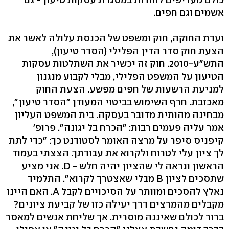
אשמים וגם חפים.
ועדת החוקה, חוק ומשפט של הכנסת עלולה לאשר את
הצעת חוק סדר הדין הפלילי (הסדר טיעון),
התש"ע-2010. חוק זה יכשיר את השתלטות עסקות
הטיעון על המשפט הפלילי, מבלי לקבוע מנגנון
למניעת הרשעות של חפים מפשע. הצעת החוק
מאכזבת. חרף השימוש בביטוי המעודן "הסדר טיעון",
מבחינה מהותית מדובר בעסקה. בית המשפט העליון
אמר עליה פעמים רבות: "הכרח בל יגונה". פרופ'
קיפניס סיפר על מרצה האומר לסטודנט כך: "כדי לתת
לך ציון עלי לטרוח ולקרוא את עבודתך. הצצתי בעמוד
הראשון ונראה לי שהציון יהיה חלש - D. אני מציע
שתסכים לציון B מבלי שאצטרך לקרוא". התלמיד
נאלץ להסכים ומוותר על הסיכויים לקבל A. האם היינו
מקבלים מהמרצים דרך יעילה כזו של קביעת ציונים?
ברור לכולם שאיננה מוסרית. אך שליחת אנשים למאסר