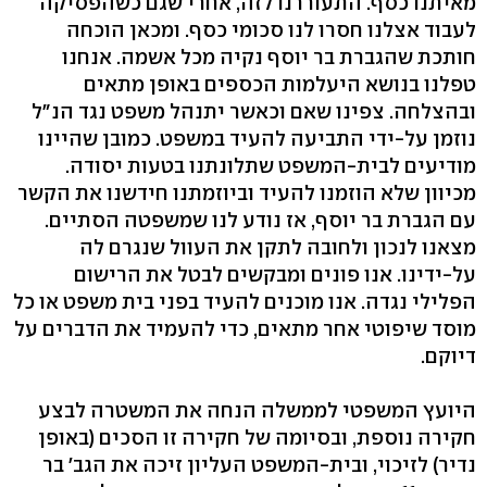
מאיתנו כסף. התעוררנו לזה, אחרי שגם כשהפסיקה
לעבוד אצלנו חסרו לנו סכומי כסף. ומכאן הוכחה
חותכת שהגברת בר יוסף נקיה מכל אשמה. אנחנו
טפלנו בנושא היעלמות הכספים באופן מתאים
ובהצלחה. צפינו שאם וכאשר יתנהל משפט נגד הנ"ל
נוזמן על-ידי התביעה להעיד במשפט. כמובן שהיינו
מודיעים לבית-המשפט שתלונתנו בטעות יסודה.
מכיוון שלא הוזמנו להעיד וביוזמתנו חידשנו את הקשר
עם הגברת בר יוסף, אז נודע לנו שמשפטה הסתיים.
מצאנו לנכון ולחובה לתקן את העוול שנגרם לה
על-ידינו. אנו פונים ומבקשים לבטל את הרישום
הפלילי נגדה. אנו מוכנים להעיד בפני בית משפט או כל
מוסד שיפוטי אחר מתאים, כדי להעמיד את הדברים על
דיוקם.
היועץ המשפטי לממשלה הנחה את המשטרה לבצע
חקירה נוספת, ובסיומה של חקירה זו הסכים (באופן
נדיר) לזיכוי, ובית-המשפט העליון זיכה את הגב' בר