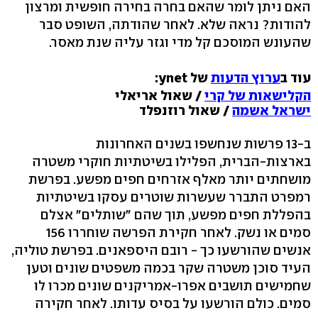
האם ניתן לומר שהאם בחרה בחירה חופשית ומרצון
להודות? נראה שלא. לאחר שהודתה, השופט סבר
שהעונש המוסכם קל מדי וגזר עליה שנת מאסר.
עוד ב
ערוץ הדעות
של ynet:
הקלישאות של קרי
/ שאול אריאלי
ישראל אשמה
/ שאול רוזנפלד
ב-13 פרשות שנחשפו בשנים האחרונות
בארצות-הברית, הפלילו בשיטתיות חוקרי משטרה
מושחתים יותר מאלף אזרחים חפים מפשע. בפרשת
רמפרט התברר שעשרות שוטרים עסקו בשיטתיות
בהפללת חפים מפשע, תוך שהם "שותלים" אצלם
סמים או נשק. לאחר חקירת הפרשה שוחררו 156
אנשים שהורשעו כך - רובם היספאנים. בפרשת טוליה,
העיד סוכן משטרה שקר בכמה משפטים שונים וטען
שחמישים תושבים אפרו-אמריקנים שונים מכרו לו
סמים. כולם הורשעו על בסיס עדותו. לאחר חקירה