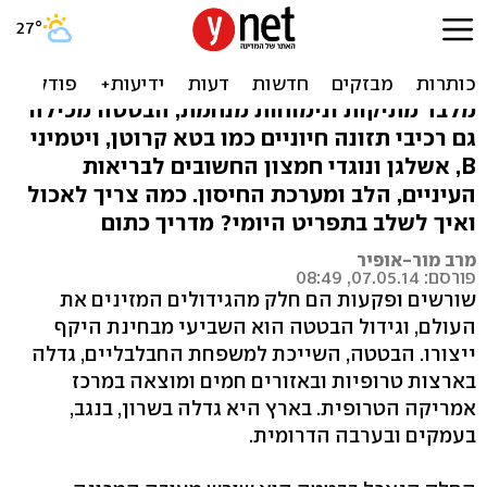
למה כל-כך בריא וחשוב לאכול
בטטה?
מלבד מתיקות ונימוחות מנחמת, הבטטה מכילה
גם רכיבי תזונה חיוניים כמו בטא קרוטן, ויטמיני
B, אשלגן ונוגדי חמצון החשובים לבריאות
העיניים, הלב ומערכת החיסון. כמה צריך לאכול
ואיך לשלב בתפריט היומי? מדריך כתום
מרב מור-אופיר
פורסם: 07.05.14, 08:49
שורשים ופקעות הם חלק מהגידולים המזינים את
העולם, וגידול הבטטה הוא השביעי מבחינת היקף
ייצורו. הבטטה, השייכת למשפחת החבלבליים, גדלה
בארצות טרופיות ובאזורים חמים ומוצאה במרכז
אמריקה הטרופית. בארץ היא גדלה בשרון, בנגב,
בעמקים ובערבה הדרומית.