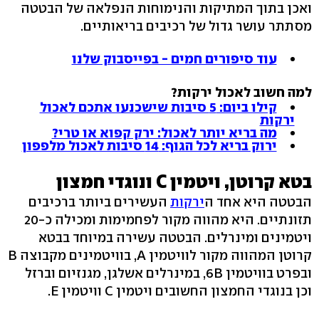
ואכן בתוך המתיקות והנימוחות הנפלאה של הבטטה
מסתתר עושר גדול של רכיבים בריאותיים.
עוד סיפורים חמים - בפייסבוק שלנו
למה חשוב לאכול ירקות?
קילו ביום: 5 סיבות שישכנעו אתכם לאכול
ירקות
מה בריא יותר לאכול: ירק קפוא או טרי?
ירוק בריא לכל הגוף: 14 סיבות לאכול מלפפון
בטא קרוטן, ויטמין C ונוגדי חמצון
הבטטה היא אחד ה
ירקות
העשירים ביותר ברכיבים
תזונתיים. היא מהווה מקור לפחמימות ומכילה כ-20
ויטמינים ומינרלים. הבטטה עשירה במיוחד בבטא
קרוטן המהווה מקור לוויטמין A, בוויטמינים מקבוצה B
ובפרט בוויטמין 6B, במינרלים אשלגן, מגנזיום וברזל
וכן בנוגדי החמצון החשובים ויטמין C וויטמין E.