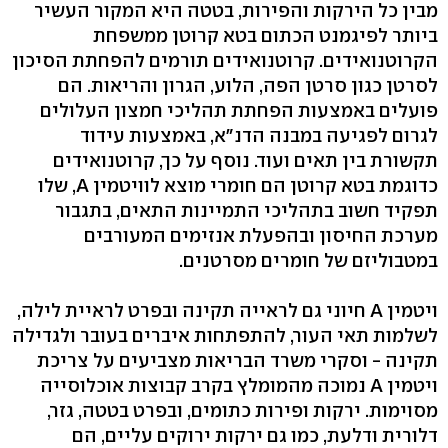
מבין כל הירקות והפירות, בטטה היא המקור העשיר
ביותר לפיגמנט הכתום בטא קרוטן ממשפחת
הקרוטנואידים. קרוטנואידים תורמים להפחתת הסיכון
לסרטן כגון סרטן הפה, הלוע, הגרון והריאות. הם
פועלים באמצעות הפחתת תהליכי חמצון העלולים
לגרום לפגיעה במבנה הדנ"א, באמצעות עידוד
תקשורת בין תאים ועוד. נוסף על כך, קרוטנואידים
כדוגמת בטא קרוטן הם חומרי מוצא לוויטמין A, שלו
תפקיד חשוב בתהליכי התמיינות התאים, בתגבור
מערכת החיסון ובהפעלת אנזימים המעורבים
במטבוליזם של חומרים מסרטנים.
ויטמין A חיוני גם לראייה תקינה ובפרט לראיית לילה,
לשלמות תאי העור, להתפתחות איברים בעובר ולגדילה
תקינה - וסקרי משרד הבריאות מצביעים על צריכת
ויטמין A נמוכה מהמומלץ בקרב קבוצות אוכלוסייה
מסוימות. ירקות ופירות כתומים, ובפרט בטטה, גזר,
דלורית ודלעת, כמו גם ירקות ירוקים עליים, הם