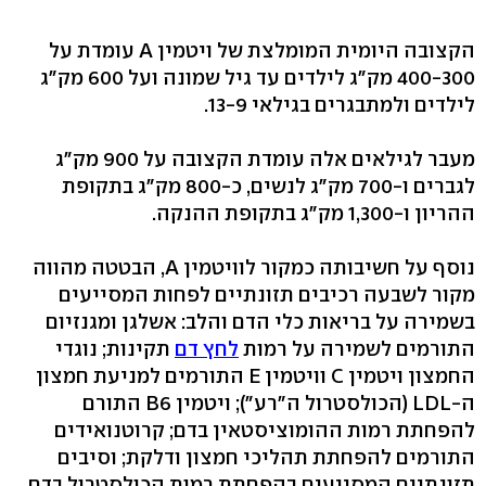
הקצובה היומית המומלצת של ויטמין A עומדת על
400-300 מק"ג לילדים עד גיל שמונה ועל 600 מק"ג
לילדים ולמתבגרים בגילאי 13-9.
מעבר לגילאים אלה עומדת הקצובה על 900 מק"ג
לגברים ו-700 מק"ג לנשים, כ-800 מק"ג בתקופת
ההריון ו-1,300 מק"ג בתקופת ההנקה.
נוסף על חשיבותה כמקור לוויטמין A, הבטטה מהווה
מקור לשבעה רכיבים תזונתיים לפחות המסייעים
בשמירה על בריאות כלי הדם והלב: אשלגן ומגנזיום
התורמים לשמירה על רמות
לחץ דם
תקינות; נוגדי
החמצון ויטמין C וויטמין E התורמים למניעת חמצון
ה-LDL (הכולסטרול ה"רע"); ויטמין B6 התורם
להפחתת רמות ההומוציסטאין בדם; קרוטנואידים
התורמים להפחתת תהליכי חמצון ודלקת; וסיבים
תזונתיים המסייעים בהפחתת רמות הכולסטרול בדם.