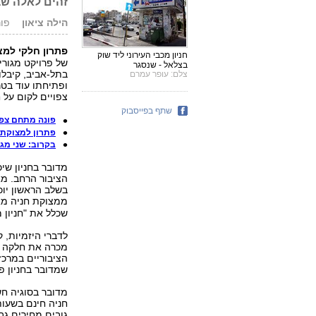
זהים לאלה שבח
הילה ציאון
פורסם: 
פתרון חלקי למצ
חניון מכבי העירוני ליד שוק
של פרויקט מגורי 
בצלאל - שנסגר
בתל-אביב, קיבלו
צלם: עופר עמרם
ופתיחתו עוד בטר
צפויים לקום על 
שתף בפייסבוק
פונה מתחם צפון
פתרון למצוקת 
בקרוב: שני מגד
בשלב הראשון יוכל
ממצוקת חניה מאז סו
שכלל את "חניון מכבי" עם 70
לדברי היזמיות, 
מכרה את חלקה לקר
הציבוריים במרכז
שמדובר בחניון פר
מדובר בסוגיה חשו
חניה חינם בשעות
גובים מחירים גבו