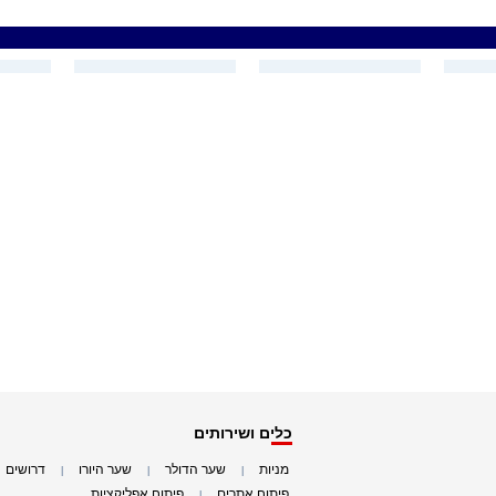
כלים ושירותים
מניות
שער הדולר
שער היורו
דרושים
|
|
|
|
פיתוח אתרים
פיתוח אפליקציות
|
|