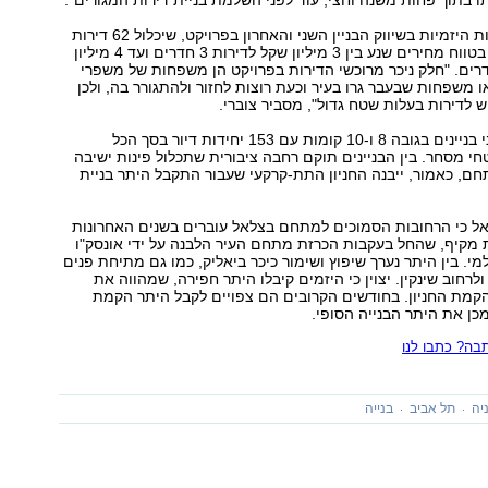
 בתוך פחות משנה וחצי, עוד לפני השלמת בניית דירות המגורים".
בשלב זה מתחילות היזמיות בשיווק הבניין השני והאחרון בפרויקט, שיכלול 62 דירות
בנות 4-5 חדרים בטווח מחירים שנע בין 3 מיליון שקל לדירות 3 חדרים ועד 4 מיליון
 לדירות 4 חדרים. "חלק ניכר מרוכשי הדירות בפרויקט הן משפחות של משפרי
ו משפחות שבעבר גרו בעיר וכעת רוצות לחזור ולהתגורר בה, ולכן
ש לדירות בעלות שטח גדול", מסביר צוברי.
הפרויקט כולל שני בניינים בגובה 8 ו-10 קומות עם 153 יחידות דיור בסך הכל
 מ"ר שטחי מסחר. בין הבניינים תוקם רחבה ציבורית שתכלול פינות ישיבה
, כאמור, ייבנה החניון התת-קרקעי שעבור התקבל היתר בניית
אל כי הרחובות הסמוכים למתחם בצלאל עוברים בשנים האחרונות
מקיף, שהחל בעקבות הכרזת מתחם העיר הלבנה על ידי אונסק"ו
י. בין היתר נערך שיפוץ ושימור כיכר ביאליק, כמו גם מתיחת פנים
לרחוב שינקין. יצוין כי היזמים קיבלו היתר חפירה, שמהווה את
קמת החניון. בחודשים הקרובים הם צפויים לקבל היתר הקמת
ן את היתר הבנייה הסופי.
ה? כתבו לנו
יה
תל אביב
בנייה