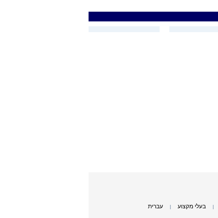
בעלי מקצוע
עברית
|
|