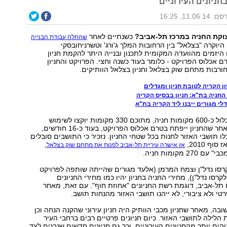
ניונים העירוניים
11.06.14, 16:25
וקת החניה במרכז תל-אביב?
כשנתיים לאחר
שהחלה עבודת הבנייה
היוקרה "בצלאל" בין הרחובות המלך ג'ורג' וטשרניחובסקי
 היזמים מהוועדה המקומית לתכנון ובנייה היתר להקמת חניון
ם אכלוס הפרויקט - כלומר בעוד כשנה וחצי. הפרויקט והחניון
חורבות מתחם שוק בצלאל וחניון בצלאל הוותיקים.
 הקריה לטובת חניון ומגדלים
החניה בת"א: חניון בבסיס הקריה
לי מגורים ייבנו ליד הקריה בת"א
מדובר בחניון שיכלול כ-600 מקומות חניה, מתוכם 330 מקומות יוקצו לשימוש
הציבור הרחב. מאחר שהחניון ייפתח בטרם אכלוס הפרויקט, בעוד כ-16 חודשים,
ו תושבי האזור לחנות בכל שטחי החניון. נזכיר כי התושבים סובלים
ף 2010,
,
אז אישרה עיריית תל-אביב לפנות את מתחם שוק בצלאל
2 מקומות חניה.
קרסו נדל"ן וצמח המרמן (אלעד מגורים שהייתה שותפה לפרויקט
סו נדל"ן), מחירי החניה בחניון יהיו כמו מחירי החניונים
 תל-אביב, דוגמת רשת החניונים "אחוזת חוף". עם זאת, מאחר
טי ולא ציבורי, לא ייהנו תושבי האזור מהנחות תושב.
בה, מאחר שחניון מכבי הוותיק היה חניון עירוני שהקנה הנחה וכן
 הלילה לתושבי האזור. כיום חניונים פרטיים רבים ברחבי העיר
הים יותר מהחניונים העירוניים, וכך גם חניונים חדשים שנבנים לצד