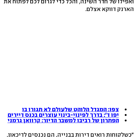
ואפילו של חדר השינה, והכל כדי לגרום לכם לפתוח את
הארנק דווקא אצלם.
צפו: המגדל הלוהט שלעולם לא תגורו בו
יפו ד': בדרך לפינוי-בינוי עוצרים בכנס דיירים
הפתרון של רביבו למשבר הדיור: קרוואן גרמני
"כשלקוחות רואים דירות בבנייה, הם נכנסים לדיכאון,