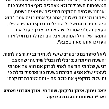
המשפחות השכולות ולא מאחלים לאף אחד צער כזה.
"אנחנו שולחים חיזוקים לחיילים שנצאים בשטח,
שיחזרו הביתה בשלום", אמר. על אחיו בניה אמר: "הוא
היה מופת ודוגמא לכל החיילים. בסוף ההכשרה שלו,
הקצין והמ"פ אמרו לו שהוא היה צריך לקבל את
התואר של חייל המופת. אבל הם רצו לקדם חייל אחר.
העריכו אותו מאוד בצבא".
ליאל סיפר גם כי בערב שישי לא היה בבית ורצה לחזור.
"השעה הייתה 1:00 בלילה ובגלל שידעתי שהמצב
רגיש, שלחתי הודעה לאחי לבדוק אם הוא ער. אמרתי
לעצמי שלא אגיע הביתה בשעה כזו ואדפוק בדלת כי
זה עלול להקפיץ את כולם פה - ויום למחרת זה קרה".
יואב זיתון, איתן גליקמן, שחר חי, אורן אהרוני ואחיה
ראב"ד השתתפו בהכנת הידיעה