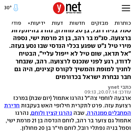
לוחם חי"ר ולוחם הנדסה
קרבית נהרגו ברצועה
סמל בניה רובל, בן 20 מחולון, נהרג בהיתקלות
ברצועה. סג"מ בר רהב, בן 21 מרמת ישי, נספה
מירי טיל נ"ט שפגע בכלי הנדסי שבו נסע בעזה.
"אל תדאג, שום טיל לא ייפול עליי", הבטיח
לדודו, רגע לפני שנכנס לרצועה. רהב, שנבחר
לחניך למופת והמשיך לקורס קצינים, היה גם
חבר נבחרת ישראל בכדורמים
כתבי ynet
עודכן: 20.07.14, 09:13
ארבעה לוחמי צה"ל נהרגו אתמול (יום שבת) במרכז
רצועת עזה. פרט לתקרית חילופי האש בעקבות
חדירת
המחבלים ממנהרה
, שבה
נהרגו קצין ולוחם
, נהרגו
אתמול גם צוער בר רהב, לוחם הנדסה בן 21 מרמת ישי,
וסמל בניה נפתלי רובל, לוחם חי"ר בן 20 מחולון.