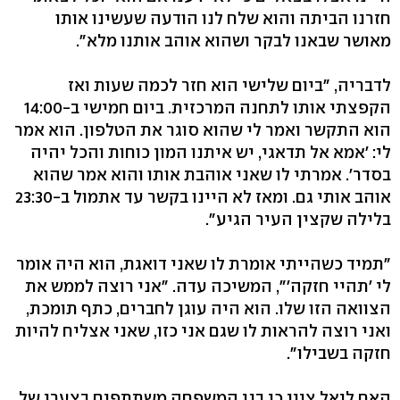
חזרנו הביתה והוא שלח לנו הודעה שעשינו אותו
מאושר שבאנו לבקר ושהוא אוהב אותנו מלא".
לדבריה, "ביום שלישי הוא חזר לכמה שעות ואז
הקפצתי אותו לתחנה המרכזית. ביום חמישי ב-14:00
הוא התקשר ואמר לי שהוא סוגר את הטלפון. הוא אמר
לי: 'אמא אל תדאגי, יש איתנו המון כוחות והכל יהיה
בסדר'. אמרתי לו שאני אוהבת אותו והוא אמר שהוא
אוהב אותי גם. ומאז לא היינו בקשר עד אתמול ב-23:30
בלילה שקצין העיר הגיע".
"תמיד כשהייתי אומרת לו שאני דואגת, הוא היה אומר
לי 'תהיי חזקה'", המשיכה עדה. "אני רוצה לממש את
הצוואה הזו שלו. הוא היה עוגן לחברים, כתף תומכת,
ואני רוצה להראות לו שגם אני כזו, שאני אצליח להיות
חזקה בשבילו".
האח ליאל ציין כי בני המשפחה משתתפים בצערן של