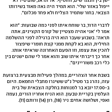
ישן בין הנגמ"שים, והוסיף: 'אל תדאג, שום טיל לא
ייפול באזור שלי'. הוא תמיד היה גאה מאוד בשירותו
הצבאי. בחור שתמיד הצליח ולא פחד מכלום".
לדברי הדוד, בר שוחח איתו לפני כמה שבועות: "הוא
אמר לי 'אני אהיה מצטיין של קורס הקצינים, אתה
תראה'. בשבוע שעבר הוא היה ברגילה לפני ההשלמה
החילית, הוא בא לקחת ממני קצת חומרי שיפצור
להכין את עצמו, וזו הפעם האחרונה שראיתי אותו.
אחר כך דיברתי איתו שוב והוא אמר לי שהם ישנים בין
כלי רכב משוריינים".
בשבת אחר הצהריים, במהלך פעילות מבצעית ברצועת
עזה, נהרג בר מטיל נ"ט ששיגרו מחבלי החמאס. היום
ב-17:00 יובא בר למנוחות בחלקה הצבאית של בית
העלמין בקריית טבעון. הוא הניח אחריו הורים, נעמה
ואפי, ושלושה אחים: ניר (18), רון (14) ורותם (11).