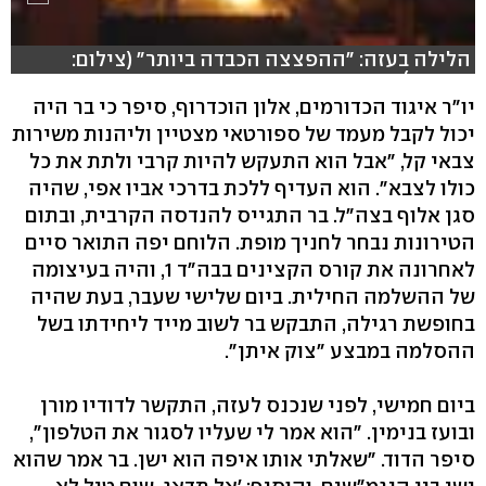
הלילה בעזה: "ההפצצה הכבדה ביותר" (צילום:
רויטרס)
יו"ר איגוד הכדורמים, אלון הוכדרוף, סיפר כי בר היה
hlsjs-lite: Network error
יכול לקבל מעמד של ספורטאי מצטיין וליהנות משירות
צבאי קל, "אבל הוא התעקש להיות קרבי ולתת את כל
כולו לצבא". הוא העדיף ללכת בדרכי אביו אפי, שהיה
סגן אלוף בצה"ל. בר התגייס להנדסה הקרבית, ובתום
הטירונות נבחר לחניך מופת. הלוחם יפה התואר סיים
לאחרונה את קורס הקצינים בבה"ד 1, והיה בעיצומה
של ההשלמה החילית. ביום שלישי שעבר, בעת שהיה
בחופשת רגילה, התבקש בר לשוב מייד ליחידתו בשל
ההסלמה במבצע "צוק איתן".
ביום חמישי, לפני שנכנס לעזה, התקשר לדודיו מורן
ובועז בנימין. "הוא אמר לי שעליו לסגור את הטלפון",
סיפר הדוד. "שאלתי אותו איפה הוא ישן. בר אמר שהוא