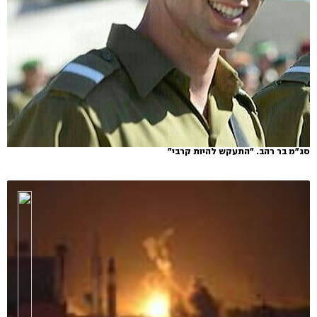
סג"מ בר רהב. "התעקש להיות קרבי"