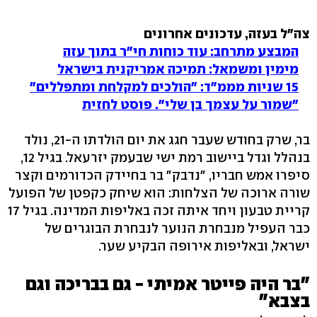
צה"ל בעזה, עדכונים אחרונים
המבצע מתרחב: עוד כוחות חי"ר בתוך עזה
מימין ומשמאל: תמיכה אמריקנית בישראל
15 שניות מממ"ד: "הולכים למקלחת ומתפללים"
"שמור על עצמך בן שלי". פוסט לחזית
בר, שרק בחודש שעבר חגג את יום הולדתו ה-21, נולד
בנהלל וגדל ביישוב רמת ישי שבעמק יזרעאל. בגיל 12,
סיפרו אמש חבריו, "נדבק" בר בחיידק הכדורמים וקצר
שורה ארוכה של הצלחות: הוא שיחק כקפטן של הפועל
קריית טבעון ויחד איתה זכה באליפות המדינה. בגיל 17
כבר העפיל מנבחרת הנוער לנבחרת הבוגרים של
ישראל, ובאליפות אירופה הבקיע שער.
"בר היה פייטר אמיתי - גם בבריכה וגם
בצבא"