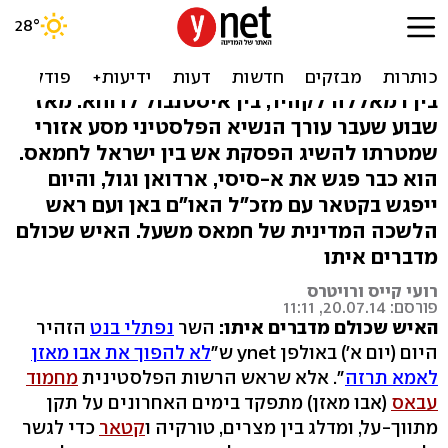
מדלג ומפייס. אבו מאזן על
תקן מתווך-על
בין רמאללה לקהיר, בין איסטנבול לדוחא: מאז
שבוע שעבר עורך הנשיא הפלסטיני מסע אזורי
שמטרתו להשיג הפסקת אש בין ישראל לחמאס.
הוא כבר פגש את א-סיסי, ארדואן וגול, והיום
ייפגש בקטאר עם מזכ"ל האו"ם באן ועם ראש
הלשכה המדינית של חמאס משעל. האיש שכולם
מדברים איתו
רועי קייס ורויטרס
פורסם: 20.07.14, 11:11
האיש שכולם מדברים איתו:
השר
נפתלי בנט
הזהיר
היום (יום א') באולפן ynet ש"
לא להפוך את אבו מאזן
לאמא תרזה
". אלא שראש הרשות הפלסטינית
מחמוד
עבאס
(אבו מאזן) מתפקד בימים האחרונים על תקן
מתווך-על, ומדלג בין מצרים, טורקיה ו
קטאר
כדי לגשר