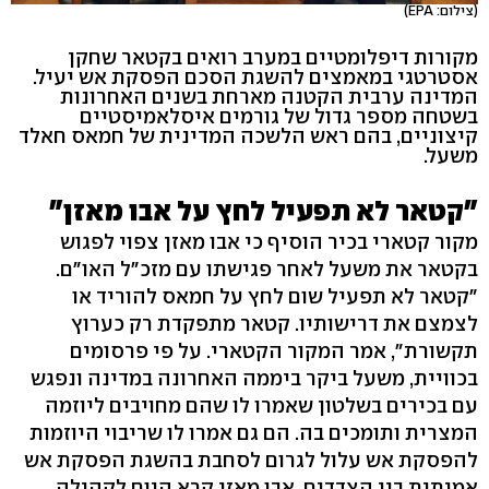
(צילום: EPA)
מקורות דיפלומטיים במערב רואים בקטאר שחקן
אסטרטגי במאמצים להשגת הסכם הפסקת אש יעיל.
המדינה ערבית הקטנה מארחת בשנים האחרונות
בשטחה מספר גדול של גורמים איסלאמיסטיים
קיצוניים, בהם ראש הלשכה המדינית של חמאס חאלד
משעל.
"קטאר לא תפעיל לחץ על אבו מאזן"
מקור קטארי בכיר הוסיף כי אבו מאזן צפוי לפגוש
בקטאר את משעל לאחר פגישתו עם מזכ"ל האו"ם.
"קטאר לא תפעיל שום לחץ על חמאס להוריד או
לצמצם את דרישותיו. קטאר מתפקדת רק כערוץ
תקשורת", אמר המקור הקטארי. על פי פרסומים
בכוויית, משעל ביקר ביממה האחרונה במדינה ונפגש
עם בכירים בשלטון שאמרו לו שהם מחויבים ליוזמה
המצרית ותומכים בה. הם גם אמרו לו שריבוי היוזמות
להפסקת אש עלול לגרום לסחבת בהשגת הפסקת אש
אמיתית בין הצדדים. אבו מאזן קרא היום לקהילה