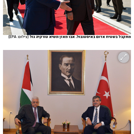
מתקבל בשטיח אדום באיסטנבול. אבו מאזן ונשיא טורקיה גול
(צילום: EPA)