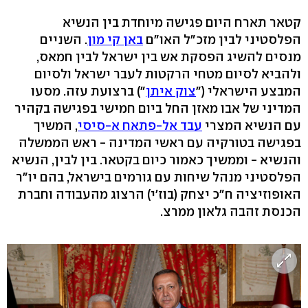
קטאר תארח היום פגישה מיוחדת בין הנשיא
הפלסטיני לבין מזכ"ל האו"ם
באן קי מון
. השניים
מנסים להשיג הפסקת אש בין ישראל לבין חמאס,
ולהביא לסיום מטחי הרקטות לעבר ישראל ולסיום
המבצע הישראלי ("
צוק איתן
") ברצועת עזה. מסעו
המדיני של אבו מאזן החל ביום חמישי בפגישה בקהיר
עם הנשיא המצרי
עבד אל-פתאח א-סיסי
, המשיך
בפגישה בטורקיה עם ראשי המדינה - ראש הממשלה
והנשיא - וממשיך כאמור כיום בקטאר. בין לבין, הנשיא
הפלסטיני מנהל שיחות עם גורמים בישראל, בהם יו"ר
האופוזיציה ח"כ יצחק (בוז'י) הרצוג מהעבודה וחברת
הכנסת זהבה גלאון ממרצ.