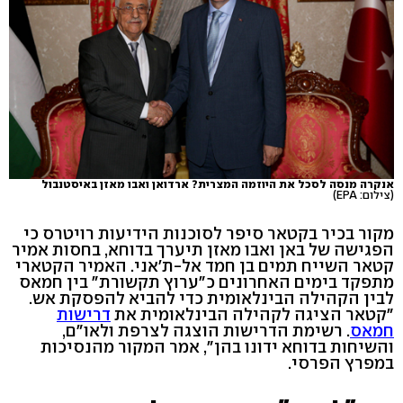
אנקרה מנסה לסכל את היוזמה המצרית? ארדואן ואבו מאזן באיסטנבול
(צילום: EPA)
מקור בכיר בקטאר סיפר לסוכנות הידיעות רויטרס כי
הפגישה של באן ואבו מאזן תיערך בדוחא, בחסות אמיר
קטאר השייח תמים בן חמד אל-ת'אני. האמיר הקטארי
מתפקד בימים האחרונים כ"ערוץ תקשורת" בין חמאס
לבין הקהילה הבינלאומית כדי להביא להפסקת אש.
"קטאר הציגה לקהילה הבינלאומית את
דרישות
חמאס
. רשימת הדרישות הוצגה לצרפת ולאו"ם,
והשיחות בדוחא ידונו בהן", אמר המקור מהנסיכות
במפרץ הפרסי.