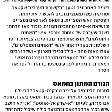
שחקן אסטרטגי בפתרון המשבר. שר החוץ של קטאר אל-עטיה
(צילום: רויטרס)
בימים האחרונים נטען בתקשורת הערבית שקטאר
וטורקיה עשו מאמצים רבים להכשיל את יוזמת
הפסקת האש המצרית. בחמאס לא רואים במצרים
ובנשיאה א-סיסי מתווכים הגונים. כזכור, מאז הדחתו
בשנה שעברה של מוחמד מורסי, איש "האחים
המוסלמים", מנשיאות מצרים בהפיכה צבאית, רדפו
השלטונות בקהיר אחר אנשי "האחים המוסלמים",
עצרו מאות מהם - כולל בכירי הארגון - ושלחו רבים
מהם לכלא. בגל המעצרים הנרחב נעצרו גם אנשי
חמאס בגין ניסיון לפגוע במשטר בקהיר ולהפר את
הסדר.
הגורם המתון בחמאס
למרות הדיווחים על ציר טורקיה-קטאר להכשלת
היוזמה המצרית, אמר הבוקר בכיר חמאס בקהיר, מוסא
אבו מרזוק, לעיתון "א-שרק אל-אווסט": "אני לא חושב
שיש בכיר אחד בחמאס ובתנועה כולה שיכול להתרחק