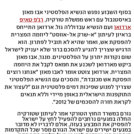
בסוף השבוע נפגש הנשיא הפלסטיני אבו מאזן
באיסטנבול עם ראש ממשלת טורקיה,
רג'פ טאיפ
ארדואן
ועם הנשיא עבדוללה גול. ארדואן התייחס
בראיון לעיתון "א-שרק אל-אווסט" ליוזמה המצרית
להפסקת אש, ואמר שהיא לא תוביל לפתרון. הוא
הדגיש שצריך להגיע להסכם ברור שלא יעניק לישראל
שום נקודות יתרון על הפלסטינים. מנגד, אבו מאזן
ביקש מארדואן לשכנע את חמאס לקבל את היוזמה
המצרית. ארדואן צוטט אומר לאבו מאזן "אנחנו רוצים
הפסקת אש מכובדת", והסכים עם הנשיא הפלסטיני
שצריך למנוע שפיכות דמים פלסטינית וגם "לעצור את
התוקפנות הישראלית באופן מיידי וללא תנאים
לקראת חזרה להסכמים של 2012".
גורם במשרד החוץ הטורקי אמר לעיתון שטורקיה
החלה במגעים נרחבים להפעיל לחץ על ישראל
להפסיק את המבצע בעזה, אולם לדבריו לא מדובר
במגעים ישירים עם ישראל. הגורם מסר שכל התקדמות