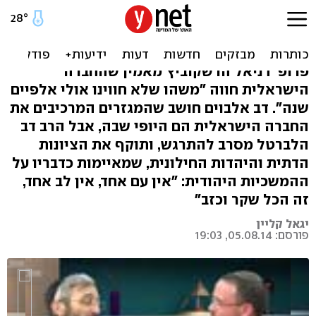
גילינו שאנחנו עם אחד? תלוי
את מי שואלים
פרופ' דניאל הרשקוביץ מאמין שהחברה
הישראלית חווה "משהו שלא חווינו אולי אלפיים
שנה". דב אלבוים חושב שהמגזרים המרכיבים את
החברה הישראלית הם היופי שבה, אבל הרב דב
הלברטל מסרב להתרגש, ותוקף את הציונות
הדתית והיהדות החילונית, שמאיימות כדבריו על
ההמשכיות היהודית: "אין עם אחד, אין לב אחד,
זה הכל שקר וכזב"
יגאל קליין
פורסם: 05.08.14, 19:03