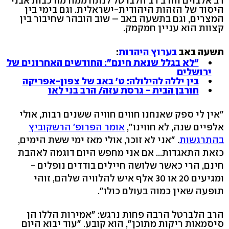
דב אלבוים והרב דב הלברטל לנתח ממה מורכבות אבני
היסוד של הזהות היהודית-ישראלית. וגם בימי בין
המצרים, וגם בתשעה באב – שוב הובהר שחיבור בין
קצוות הוא עניין חמקמק.
תשעה באב
בערוץ היהדות
:
"לא בגלל שנאת חינם": החודשים האחרונים של
ירושלים
בין יללה להילולה: ט' באב של צפון-אפריקה
חורבן הבית - גרסת עזה/ הרב בני לאו
"אין לי ספק שאנחנו חווים חוויה ששנים רבות, אולי
אלפיים שנה, לא חווינו",
אומר הפרופ' הרשקוביץ
בהתרגשות
. "אני לא זוכר, אולי מאז ימי ששת הימים,
כזאת התאגדות... אם אני מחפש היום דוגמה לאהבת
חינם, הרי כאשר שלושה חיילים בודדים נופלים -
ומגיעים 20 או 30 אלף איש להלוויה שלהם, זוהי
תופעה שאין כמוה בעולם כולו".
הרב הלברטל הרבה פחות נרגש: "אמירות הללו הן
סיסמאות ריקות מתוכן", הוא קובע. "עוד יבוא היום