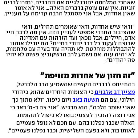
שאחרי המלחמה יחזרו לגייס את החרדים, יחזרו לברית
זוגיות. אין שום עומק בדברים האלה... אני לא אומר
שאין אחדות, אבל אני מסתכל הרבה קדימה על העניין.
"ודאי שיש אחדות, ודאי שאומרים תהילים, ודאי
שהציבור החרדי אמפטי לעניין הזה. אין מה לדבר, חיי
אדם, חיילים. אבל מכאן ועד הזדהות עם המדינה
שרוצה לעקור כל דבר יהודי בחיים? הם יובילו אותנו
להתבוללות מוחלטת. לא תהיה עוד בעיה עם מלחמות,
לא יהיה עזה. אם נשמע לרב הרשקוביץ, פשוט לא יהיו
פה יהודים".
"זה חזון של אחדות מזויפת"
בהתייחס לדברים הקשים שהשמיע הרב הלברטל,
מציין דב אלבוים
כי הצומות היחידים שהוא, כיהודי
חילוני, צם הם
תשעה באב
ויום כיפור. "ולא מתוך כך
שאני שומר הלכה", הוא מדגיש. "אני צם ב-ט' באב כי
אני רוצה להזכיר לעצמי: בואו לא ניפול לתהומות
האלה שכבר נפלנו בהם. עם חכם לא נופל פעמיים
לאותו בור, ולא בפעם השלישית. וכבר נפלנו פעמיים".