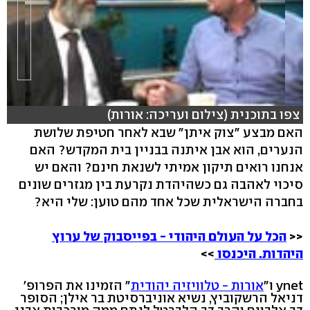
צפו בתוכנית (צילום ועריכה: אורות)
האם מבצע "צוק איתן" שבא לאחר חטיפת שלושת
הנערים, הוא אבן איתנה בבניין בית המקדש? האם
hlsjs-lite: Network error
אנחנו רואים תיקון אמיתי לשנאת חינם? והאם יש
סיכוי לאהבה גם כשהיהדת נקרעת בין מגזרים שונים
בחברה הישראלית שכל אחד מהם טוען: שלי היא?
<<
הכל על העולם היהודי - בפייסבוק של ערוץ
היהדות. היכנסו
>>
ynet ו"
אורות - טלוויזיה יהודית
" הזמינו את הפרופ'
דניאל הרשקוביץ, נשיא אוניברסיטת בר אילן; הסופר