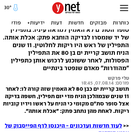
הניח תפילין שבתוכן נכתב:
"אכלת אותה"
סופר הסת"ם לא האמין למראה עיניו: בתפילין
של יד שנמסרו לבדיקה הוחבא פתק: אכלת אותה.
התפילין של ראש היו ריקות לחלוטין. 11 שנים
הניח תושב קריית ים בן 80 את התפילין
הפסולות, לאחר ששוכנע לרכוש אותן כתפילין
"מהודרות" מאדם שנפטר בינתיים
טלי פרקש
פורסם: 07.08.14, 18:45
תושב קריית ים כבן 80 לא האמין שזה קורה לו: לאחר
11 שנים שבמהלכן הניח מדי יום תפילין, חשפה בדיקה
אצל סופר סת"ם מקומי כי הניח על ראשו וידיו קוביות
ריקות. לאחת מהן נתחב פתק: "אכלת אותה".
<<
לעוד חדשות ועדכונים - היכנסו לדף הפייסבוק של