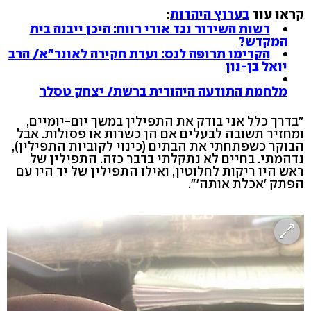
קראו עוד
בערוץ היהדות
:
רשות השידור נגד אורי רווח: היכן ייבנה בית
המקדש?
הקדימו תרופה לנס: ועדת חקירה לאונר"א/ הרב
יואל בן-נון
מלחמת התודעה היהודית ברשת/ יצחק טסלר
"בדרך כלל אני בודק את התפילין במשך יום-יומיים,
ומחזיר תשובה לבעלים אם הן כשרות או פסולות. אבל
הבוקר כשפתחתי את הבתים (כינוי לקוביות התפילין),
נדהמתי. בחיים לא נתקלתי בדבר כזה. התפילין של
ראש היו ריקות לחלוטין, ואילו התפילין של יד היו עם
הפתק 'אכלת אותה'".