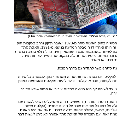
 "ניוז אוף דה וורלד". נסגר אחרי שערוריית ההאזנות
(צילום: EPA)
בישראל מעוגנת הסוגיה בחוק האזנות סתר מ-1979, שעבר תיקון נרחב בעקבות חוק
יסוד כבוד האדם וחירותו ואחרי דו"ח מבקר המדינה בנושא מ-1991. האזנת סתר
ה לשיחה באמצעות מכשיר שהמאזין אינו צד לה ולא בוצעה ברשות
מדובר בשיחה פרטית שהתנהלה במקום שהציפייה לציתות אינה
ר פרטי או משרד.
נת סתר אפשר להגדיר גם בדרך הפוכה:
 להקליט, גם בסתר, שיחות שהוא משתתף בהן. למעשה, כל שיחה
רות לקוחות, חבר או קולגה, יכולה להיות מוקלטת ומושמעת באופן
נו צד לשיחה אך היא בוצעה במקום ציבורי או פתוח – לא מדובר
רה.
האזנת הסתר מותרת, המשמעות היא שהמקליט רשאי לעשות עם
ה על רוחו כל עוד אינו עובר על חוקים אחרים (הקלטת שיחה
ו-לבינה, למשל, עלולה להוות פגיעה בפרטיות גם אם היא האזנת
ומת זאת, עם תוצריה של האזנת סתר אסורה לא ניתן לעשות דבר