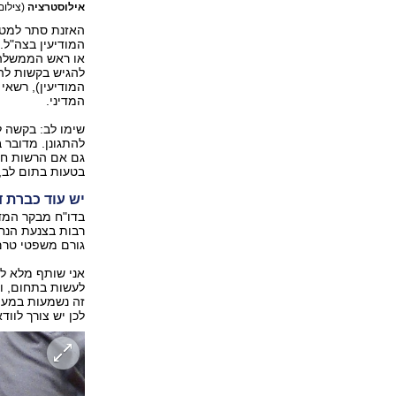
אילוסטרציה
(צילום
האזנת סתר למטר
המודיעין בצה"ל. 
או ראש הממשלה.
להגיש בקשות להא
המדיני.
שימו לב: בקשה ל
להתגונן. מדובר 
גם אם הרשות חט
בטעות בתום לב,
יש עוד כברת ד
רבות בצנעת הנח
גורם משפטי טרם
אני שותף מלא למ
לעשות בתחום, וב
זה נשמעות במעמ
לכן יש צורך לוו