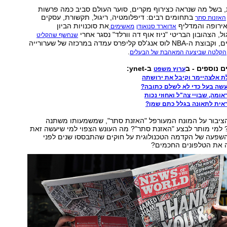
, בשל מה שנראה כצירוף מקרים, סוער העולם סביב כמה פרשות
בתחומים רבים: דיפלומטיה, ריגול, תקשורת, עסקים
האזנות סתר
אירופה והמדליף
את סוכנויות הביון
אדוארד סנואודן
מאשימים
ל, הצהובון הבריטי "ניוז אוף דה וורלד" נסגר אחרי
שנחשף שהקליט
גורמים שונים, וקבוצת ה-NBA לוס אנג'לס קליפרס עמדה במרכזה של שערורייה
.
הקלטה שביצעה המאהבת של הבעלים
ם נוספים - ב
ב-ynet:
ערוץ משפט
 עשה בעל כדי לא לשלם כתובה?
אומה, שבויי צה"ל ואחוזי נכות
אית לתאונה בגלל כתם שמן?
ציבור על המונח המעורפל "האזנת סתר", שמשמעותו משתנה
 למי מותר לבצע "האזנת סתר"? מה העונש הצפוי למי שיעשה זאת
שפעה של הקדמה הטכנולוגית על חוקים שהתבססו שנים לפני
 את הטלפונים החכמים?