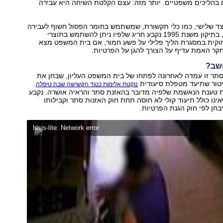
 בהליכים משפטיים. יותר מזה: עצם הקלטת השיחה היא עבירה
צד שלישי, כמו כלי תקשורת, שמשתמש בחומר הפסול חשוף לעבירה
פלילית. עם זאת, בתיקון משנת 1995 נקבע חריג שלפיו ניתן להשתמש בתוצרי
וקית במסגרת הליך פלילי על פשע חמור, אם בית המשפט מצא
קר האמת עדיף על הצורך להגן על הפרטיות.
חשב?
סתר זו עמדה לאחרונה לפתחו של בית המשפט העליון, שבחן את
יטור שתיעד מטפלת סיעודית
.
נוקטת אלימות כנגד הקשישה שבה טיפלה
 טענת הנאשמת שלפיה מדובר בהאזנת סתר והראיה אושרה. נקבע
אינו כולל תיעוד קולי לא חוסה תחת חוק האזנות סתר וקבילותו
בחן לפי חוק הגנת הפרטיות.
hlsjs-lite: Network error