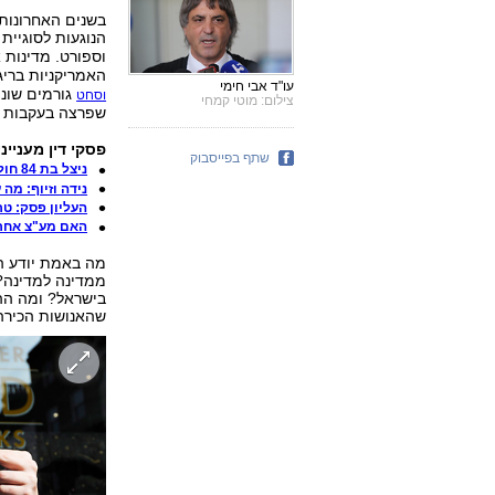
בשנים האחרונות
הנוגעות לסוגיית
וספורט. מדינות 
האמריקניות בריגו
עו"ד אבי חימי
וסחט
צילום: מוטי קמחי
שפרצה בעקבות
פסקי דין מענייני
שתף בפייסבוק
ניצל בת 84 חולת אלצהיימר וקיבל את ירושתה
נידה וזיוף: מה
העליון פסק: טר
האם מע"צ אחר
מה באמת יודע ה
ממדינה למדינה?
בישראל? ומה הה
שהאנושות הכירה