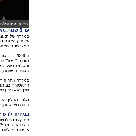
תיעוד המטפלת 
עד 5 שנות מאסר, לרוב פחות
במקרה של האזנת
על חוק האזנת סת
חמש שנות מאסר
ב-2009 ניתן גזר דין בפרשה המכנה "
תוכנת "ריגול" ב
בעבירות שונות, בהן האזנ
במקרה אחר הורשע
התקשורת בביתו כ
מכך הוא נידון ל
מלבד ההליך הפלי
הגנת הפרטיות, שקובע פיצוי ש
במיוחד לרשוי
החוק מתיר לרשו
בה כראיה. מתי?
עבירות פליליות וג