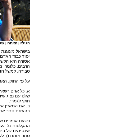
הגיליון האחרון של
אסורה היא הקשב
הרבים. כלומר, 
סבירה, למשל חד
על פי החוק, האז
א. כל אדם רשאי
שלנו עם נציג שי
חוקי לגמרי.
ב. אם המאזין אי
בהאזנת סתר אסו
כשאנו אומרים ש
ההקלטות כל העול
אינטימית של בינ
סתר מותרת). לע