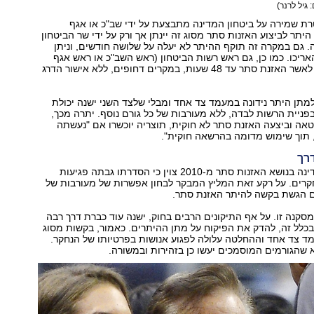
: גיל לרנר)
ת שמירה על ביטחון המדינה מתבצעת על ידי שב"כ או אגף
היתר לביצוע האזנות סתר מסוג זה יינתן אך ורק על ידי שר הביטחון
 גם במקרה זה תוקף ההיתר לא יעלה על שלושה חודשים, וניתן
ריכו. כמו כן, גם ראש רשות הביטחון (ראש השב"כ או ראש אגף
המודיעין), רשאי לאשר האזנת סתר עד 48 שעות, במקרים דחופים, ללא אישור הדרג
מתן היתר נידונה במעמד צד אחד ומבלי שלצד השני ישנה יכולת
בפניית הרשות לבדה, ללא מעורבות של כל גורם נוסף. יתרה מכך,
אה וביצעה האזנת סתר לא חוקית, תוצריה יוכשרו אם "נעשתה
 תוך שימוש מדומה בהרשאה חוקית".
רך
בדו"ח מבקר המדינה בנושא האזנות סתר מ-2010 צוין כי הסדרתו גבתה פגיעות
קרים. על רקע זאת המליץ המבקר לבחון אפשרות של מעורבות של
 הגשת בקשה להיתר האזנת סתר.
סקנה זו. על אף התיקונים הרבים בחוק, ישנה עוד כברת דרך רבה
כלל זה, להדק את הפיקוח על מתן ההיתרים. כאמור, בקשות מסוג
ד צד אחד וההחלטה עלולה לפגוע אנושות בפרטיותו של הנחקר.
דא שהגורמים המוסמכים יעשו כן בזהירות ובמשורה.