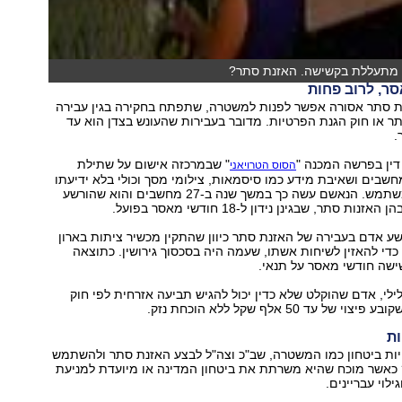
מתעללת בקשישה. האזנת סתר?
 סתר אסורה אפשר לפנות למשטרה, שתפתח בחקירה בגין עבירה
ר או חוק הגנת הפרטיות. מדובר בעבירות שהעונש בצדן הוא עד
.
" שבמרכזה אישום על שתילת
הסוס הטרויאני
מחשבים ושאיבת מידע כמו סיסמאות, צילומי מסך וכולי בלא ידיעתו
והסכמתו של המשתמש. הנאשם עשה כך במשך שנה ב-27 מחשבים והוא שהורשע
ות סתר, שבגינן נידון ל-18 חודשי מאסר בפועל.
 אדם בעבירה של האזנת סתר כיוון שהתקין מכשיר ציתות בארון
די להאזין לשיחות אשתו, שעמה היה בסכסוך גירושין. כתוצאה
שישה חודשי מאסר על תנאי.
לי, אדם שהוקלט שלא כדין יכול להגיש תביעה אזרחית לפי חוק
ל עד 50 אלף שקל ללא הוכחת נזק.
ות
יות ביטחון כמו המשטרה, שב"כ וצה"ל לבצע האזנת סתר ולהשתמש
 כאשר מוכח שהיא משרתת את ביטחון המדינה או מיועדת למניעת
ילוי עבריינים.