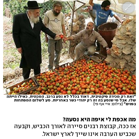
"זאת רק מכירה פיקטיבית, דאוד בכלל לא נסע ברכב. המכונית, כאילו הייתה
שלו. אבל מי שנסע בה זה רק יהודי כשר באחריות. סע לשלום המפתחות
בפנים"
(צילום: איי אף פי)
מה אכפת לי איפה היא נסעה?
אז ככה, קבוצת רבנים סיירה לאורך הכביש, וקבעה
שכביש הערבה אינו שייך לארץ ישראל.