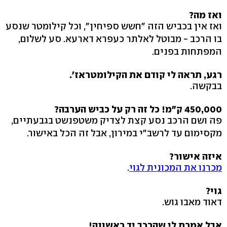
ואז מה?
ואז אין בכביש הזה "חשש ספיחין", וכל קילומטר שנסע
בו הרכב - מבוטל לאלתר כעפרא דארעא. סע לשלום,
המפתחות בפנים.
רגע, תראה לי קודם את הקילומטראז'.
בבקשה.
450,000 ק"מ! כל זה רק על כביש הערבה?
פה ושם הרכב נסע קצת לצדיק משטפנשט בגבעתיים,
מקסימום עד לרשב"י במירון, אבל זה הכל באישור.
איזה אישור?
מכרנו את המכונית לגוי
.
גוי?
דאוד מאבו גוש.
אבל אמרת לי שהרכב יד ראשונה!