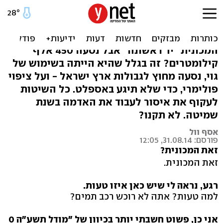
מצע מנותק: היתר מכירה
ללוקשים של שמיטה
המכונית "יד ראשונה" אבל נסעה 450 אלף
קילומטרים? זה בגלל שהיא הייתה בשימוש של
גוי, נסעה מחוץ לגבולות ארץ ישראל - ועל ציפוי
פולימרי, כדי שלא תיגע באספלט. כל השיטות
לעקוף את איסור לעבוד את האדמה בשנת
שמיטה. לא תקנו?
אסף וול
פורסם: 31.08.14, 12:05
זאת המכונית?
זאת המכונית.
רגע, נראה לי שיש כאן איזו טעות.
למה טעות? אתה לא רוכש רכב תמים?
אני כן, פשוט חשבתי יותר בכיוון של "מודל תשע"ה 0