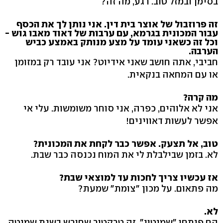
בסימן ובמזל טוב. רגע, מה זה?
זה פרוזבול של אוצר בית דין. אני נותן לך את הכסף
עבור המכונית בגרמא, עם ערבות של דאוד מאבו גוש -
וכל זה כשאני עומד על מצע מנותק באמצע כביש
הערבה.
חביבי, אתה חושב שאני אידיוט? אני עובד רק במזומן
או עם המחאה בנקאית.
מה קרה?
אני לא אלוהים, כפרה, אני סוחר משומשות. עלי אי
אפשר לעשות דאווינים!
טוב, אל תצעק. אפשר כבר לקחת את המכונית?
לא. בזמן שבילבלת לי את המוח נכנסה כבר שבת.
אז עכשיו צריך לחכות עד למוצאי שבת?
מה פתאום. על מכון "צומת" שמעת?
לא.
הם פיתחו "שמיטון", זה טרקטור שחורש בשנת שמיטה.