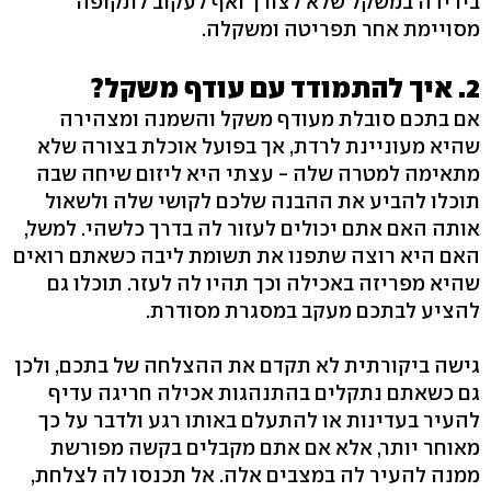
בירידה במשקל שלא לצורך ואף לעקוב לתקופה
מסויימת אחר תפריטה ומשקלה.
2. איך להתמודד עם עודף משקל?
אם בתכם סובלת מעודף משקל והשמנה ומצהירה
שהיא מעוניינת לרדת, אך בפועל אוכלת בצורה שלא
מתאימה למטרה שלה - עצתי היא ליזום שיחה שבה
תוכלו להביע את ההבנה שלכם לקושי שלה ולשאול
אותה האם אתם יכולים לעזור לה בדרך כלשהי. למשל,
האם היא רוצה שתפנו את תשומת ליבה כשאתם רואים
שהיא מפריזה באכילה וכך תהיו לה לעזר. תוכלו גם
להציע לבתכם מעקב במסגרת מסודרת.
גישה ביקורתית לא תקדם את ההצלחה של בתכם, ולכן
גם כשאתם נתקלים בהתנהגות אכילה חריגה עדיף
להעיר בעדינות או להתעלם באותו רגע ולדבר על כך
מאוחר יותר, אלא אם אתם מקבלים בקשה מפורשת
ממנה להעיר לה במצבים אלה. אל תכנסו לה לצלחת,