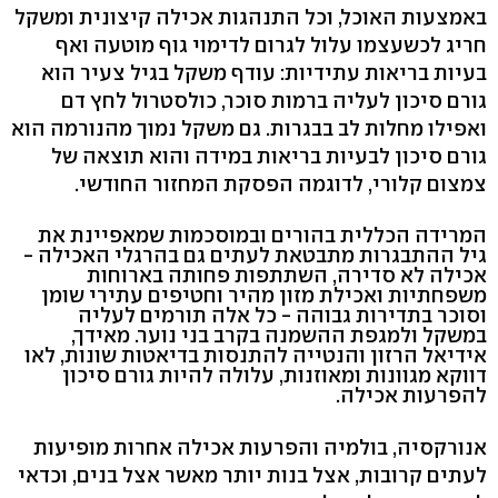
באמצעות האוכל, וכל התנהגות אכילה קיצונית ומשקל
חריג לכשעצמו עלול לגרום לדימוי גוף מוטעה ואף
בעיות בריאות עתידיות: עודף משקל בגיל צעיר הוא
גורם סיכון לעליה ברמות סוכר, כולסטרול לחץ דם
ואפילו מחלות לב בבגרות. גם משקל נמוך מהנורמה הוא
גורם סיכון לבעיות בריאות במידה והוא תוצאה של
צמצום קלורי, לדוגמה הפסקת המחזור החודשי.
המרידה הכללית בהורים ובמוסכמות שמאפיינת את
גיל ההתבגרות מתבטאת לעתים גם בהרגלי האכילה -
אכילה לא סדירה, השתתפות פחותה בארוחות
משפחתיות ואכילת מזון מהיר וחטיפים עתירי שומן
וסוכר בתדירות גבוהה - כל אלה תורמים לעליה
במשקל ולמגפת ההשמנה בקרב בני נוער. מאידך,
אידיאל הרזון והנטייה להתנסות בדיאטות שונות, לאו
דווקא מגוונות ומאוזנות, עלולה להיות גורם סיכון
להפרעות אכילה.
אנורקסיה, בולמיה והפרעות אכילה אחרות מופיעות
לעתים קרובות, אצל בנות יותר מאשר אצל בנים, וכדאי