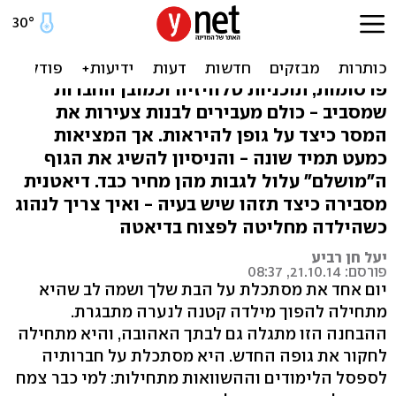
כך תדעו: האם בתכם בסיכון
להפרעות אכילה?
פרסומות, תוכניות טלוויזיה וכמובן החברות
שמסביב - כולם מעבירים לבנות צעירות את
המסר כיצד על גופן להיראות. אך המציאות
כמעט תמיד שונה - והניסיון להשיג את הגוף
ה"מושלם" עלול לגבות מהן מחיר כבד. דיאטנית
מסבירה כיצד תזהו שיש בעיה - ואיך צריך לנהוג
כשהילדה מחליטה לפצוח בדיאטה
יעל חן רביע
פורסם: 21.10.14, 08:37
יום אחד את מסתכלת על הבת שלך ושמה לב שהיא
מתחילה להפוך מילדה קטנה לנערה מתבגרת.
ההבחנה הזו מתגלה גם לבתך האהובה, והיא מתחילה
לחקור את גופה החדש. היא מסתכלת על חברותיה
לספסל הלימודים וההשוואות מתחילות: למי כבר צמח