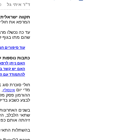
ד"ר איתי גל
פור
תקווה ישראלית 
המרפא את חולי 
עד כה נכשלו מר
שהם מתו בגוף ל
עוד סיפורים חמ
כתבות נוספות ע
האם ניתן לרפא לחל
האם יש קשר בי
להתמודד עם המתוק: 10 דרכים ל
מדי יום
, 
אינסולין
ההורמון פסק מלת
לבצע כשבע בדיקו
בשנים האחרונות 
שתאי הלבלב, הז
זיהתה אותם כפול
בהשתלות התאים 