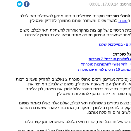
סם: 17.09.14, 09:01
לחולי סוכרת:
חוקרים ישראלים פיתחו מתקן להשתלת תאי לבלב,
ה
למשך שנים ומשחרר אותם מהצורך להזריק אינסולין.
סוכרת
בית הניסויים של קבוצות מחקר אחרות להשתלת תאי לבלב, משום
אחר שמערכת החיסון תקפה אותם ובשל היעדר חמצן להזנתם.
ים - בפייסבוק שלנו
ל סוכרת:
וטין סוכרת? 7 עובדות
ן לחץ נפשי להתפרצות סוכרת?
חיות עם סוכרת
חולי סוכרת סוג 1 (סוכרת נעורים) ורבים מחולי סוכרת 2 נאלצים להזריק פעמים רבות
או להתהלך עם משאבת אינסולין, משום שהלבלב המייצר את
פקד. כל שינוי ברמת הסוכר עלול לסכן את חייהם, לכן עליהם
ת סוכר מדי יום, בנוסף להזרקות האינסולין.
בוצעו ניסויים בהשתלות תאי לבלב, אולם אלה כשלו כאמור משום
קוקים לחמצן רב לצורך תפקודם, מתו בגוף לאחר שמערכת החיסון
שים זרים וחיסלה אותם.
שהצליחו בכל זאת, שרדו תאי הלבלב שהושתלו זמן קצר בלבד.
חברת BetaO2 הישראלית עובדת על הפיתוח הנקרא BetaAir זה 12 שנה, והתוצאה: