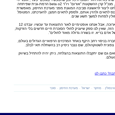
ynet ד"ר דן גלוון, מנכ"ל קרן ההשקעות "אורום" ויו"ר beta o2 הרמת-גנית שפיתחה
נו ליצור לראשונה סביבה המוגנת מפני מערכת החיסון, מאפשרת
כנס לתאים ולהזין אותם, ולספק לתאים חמצן. להערכתנו, המטופל
ולין לפחות למשך תשע שנים.
"יש לנו עוד דרך ארוכה, אבל אנחנו אופטימיים לאור התוצאות עד עכשיו. עבדנו 12
הזה, שאין לנו ספק שיעניק לחולי הסוכרת חיים חדשים בלי הזרקות,
ל אדם בריא. זו בשורה גדולה מאוד לחולים".
רה בניסוי רחב היקף באחד המרכזים הרפואיים הגדולים בעולם,
פונית לשטוקהולם, שם נצבר ניסיון רב בהשתלת תאי לבלב.
ם גם שם יתקבלו התוצאות בהצלחה, ניתן יהיה להתחיל בשיווק
עולם.
ה? כתבו לנו
ינסולין
מחקר
ישראל
מערכת החיסון
סוכר