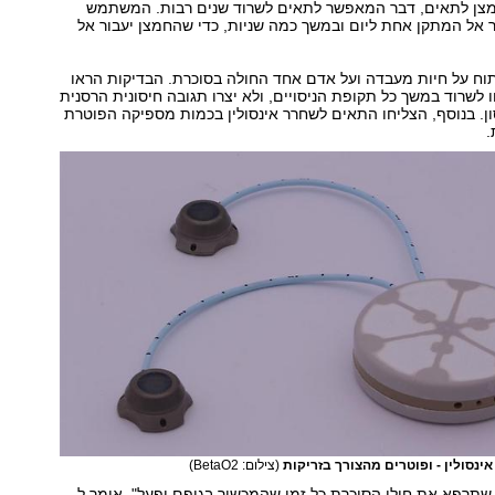
צן לתאים, דבר המאפשר לתאים לשרוד שנים רבות. המשתמש
יר אל המתקן אחת ליום ובמשך כמה שניות, כדי שהחמצן יעבור אל
וח על חיות מעבדה ועל אדם אחד החולה בסוכרת. הבדיקות הראו
 לשרוד במשך כל תקופת הניסויים, ולא יצרו תגובה חיסונית הרסנית
. בנוסף, הצליחו התאים לשחרר אינסולין בכמות מספיקה הפוטרת
.
נסולין - ופוטרים מהצורך בזריקות
(צילום: BetaO2)
 שתרפא את חולי הסוכרת כל זמן שהמכשיר בגופם יפעל", אומר ל-