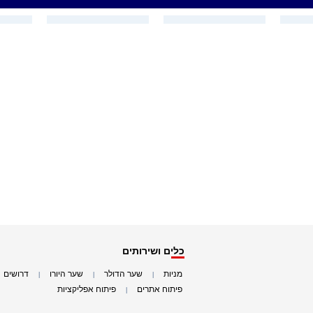
כלים ושירותים
מניות
שער הדולר
שער היורו
דרושים
|
|
|
|
פיתוח אתרים
פיתוח אפליקציות
|
|