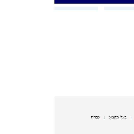
בעלי מקצוע
עברית
|
|