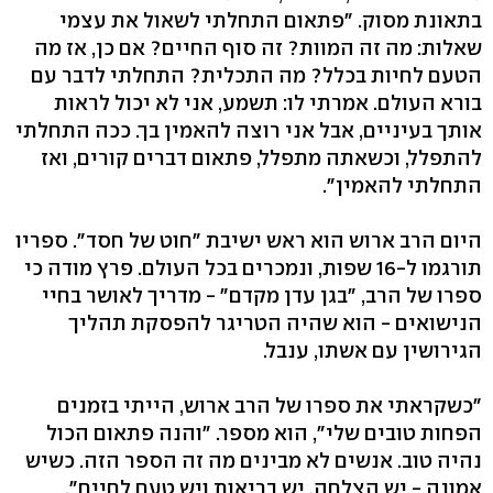
בתאונת מסוק. "פתאום התחלתי לשאול את עצמי
שאלות: מה זה המוות? זה סוף החיים? אם כן, אז מה
הטעם לחיות בכלל? מה התכלית? התחלתי לדבר עם
בורא העולם. אמרתי לו: תשמע, אני לא יכול לראות
אותך בעיניים, אבל אני רוצה להאמין בך. ככה התחלתי
להתפלל, וכשאתה מתפלל, פתאום דברים קורים, ואז
התחלתי להאמין".
היום הרב ארוש הוא ראש ישיבת "חוט של חסד". ספריו
תורגמו ל-16 שפות, ונמכרים בכל העולם. פרץ מודה כי
ספרו של הרב, "בגן עדן מקדם" - מדריך לאושר בחיי
הנישואים - הוא שהיה הטריגר להפסקת תהליך
הגירושין עם אשתו, ענבל.
"כשקראתי את ספרו של הרב ארוש, הייתי בזמנים
הפחות טובים שלי", הוא מספר. "והנה פתאום הכול
נהיה טוב. אנשים לא מבינים מה זה הספר הזה. כשיש
אמונה - יש הצלחה, יש בריאות ויש טעם לחיים".