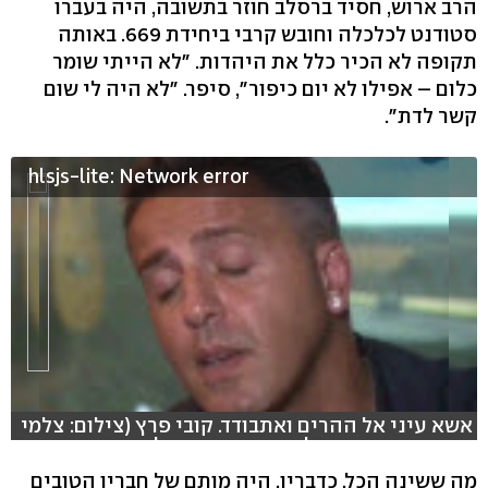
הרב ארוש, חסיד ברסלב חוזר בתשובה, היה בעברו
סטודנט לכלכלה וחובש קרבי ביחידת 669. באותה
תקופה לא הכיר כלל את היהדות. "לא הייתי שומר
כלום – אפילו לא יום כיפור", סיפר. "לא היה לי שום
קשר לדת".
hlsjs-lite: Network error
אשא עיני אל ההרים ואתבודד. קובי פרץ (צילום: צלמי
מורשת, עריכה: דקל ניצן, מפיקים: חלי אור הכט ומור
טופר)
מה ששינה הכל, כדבריו, היה מותם של חבריו הטובים