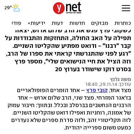
צפו: קובי פרץ והרב ארוש -
סיפור אהבה
כשקובי פרץ פגש את הרב שלום ארוש, יצאה
תפילה על האב החולה, התחזקות והתבודדות על
קבר "רבנו" - ודואט מפתיע שהקליטו השניים.
"רגע לפני שהתגרשתי קראתי את ספרו של הרב,
וזה הציל את חיי הנישואים שלי", מספר פרץ
בסרט דוקו שישודר בערוץ 20
משה גלנץ
עודכן: 29.11.14, 18:40
מצד אחד,
קובי פרץ
– אחד הזמרים הפופולאריים
בז'אנר המזרחי. מצד שני, הרב שלום ארוש – אחד
הרבנים הנחשבים בברסלב ובכלל. ובתווך: חיבור עמוק
של אמונה, רוחניות ואפילו דואט שהקליטו השניים.
לזה תקליטורי זהב, ולזה סדרת ספרים שלא נעדרים
כמעט משום ספרייה יהודית.