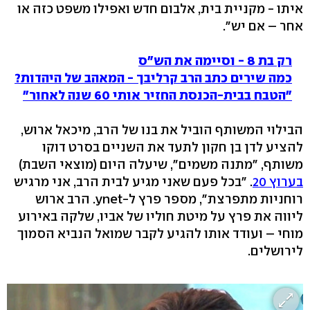
איתו - מקניית בית, אלבום חדש ואפילו משפט כזה או
אחר – אם יש".
רק בת 8 - וסיימה את הש"ס
כמה שירים כתב הרב קרליבך - המאהב של היהדות?
"הטבח בבית-הכנסת החזיר אותי 60 שנה לאחור"
הבילוי המשותף הוביל את בנו של הרב, מיכאל ארוש,
להציע לדן בן חקון לתעד את השניים בסרט דוקו
משותף, "מתנה משמים", שיעלה היום (מוצאי השבת)
בערוץ 20
. "בכל פעם שאני מגיע לבית הרב, אני מרגיש
רוחניות מתפרצת", מספר פרץ ל-ynet. הרב ארוש
ליווה את פרץ על מיטת חוליו של אביו, שלקה באירוע
מוחי – ועודד אותו להגיע לקבר שמואל הנביא הסמוך
לירושלים.