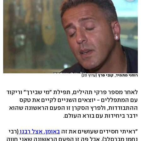
רוחני מתמיד, קובי פרץ
(ערוץ 20)
לאחר מספר פרקי תהילים, תפילת "מי שבירך" וריקוד
עם המתפללים - יוצאים השניים לקיים את טקס
ההתבודדות, ולפרץ הסקרן זו הפעם הראשונה שהוא
ידבר ביחידות עם בורא העולם.
"ראיתי חסידים שעושים את זה
באומן, אצל רבנו
(רבי
נחמן מברסלב), אבל פה זו הפעם הראשונה שאני חווה