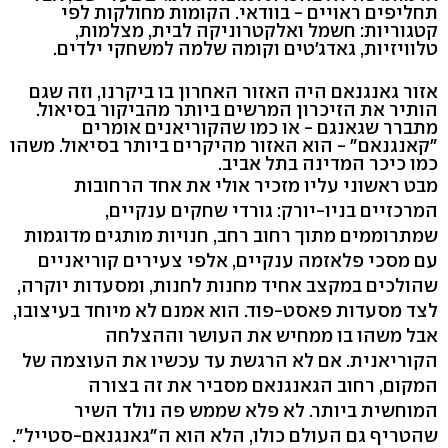
תחליפים ראויים - בוודאי. הקומות מחולקות לפי
קטגוריות: חשמל ואלקטרוניקה לבית, מצלמות,
טלוויזיות, גאדג'טים וקומה שלמה למשחקי ילדים.
אזור גאנגנאם היה האזור האחרון בו ביקרנו, וזה שגם
הותיר את הזיכרון המרשים ביותר מהביקור בסיאול.
מתברר שגאנגם - או כמו שהקוריאנים אומרים
"קאנגנאם" - הוא האזור מהיקרים ביותר בסיאול. משהו
כמו כיכר המדינה בתל אביב.
מבט ראשוני עליו מזכיר אולי את אחד הרחובות
המרכזיים בניו-יורק: גורדי שחקים ענקיים,
שמתרוממים מתוך רחוב רחב, חנויות מותגים מדוגמות
עם מסכי פלאזמה ענקיים, אלפי צעירים קוריאניים
שהולכים במקצב אחיד מחנות לחנות, ומסעדות יוקרה,
לצד מסעדות פאסט-פוד. הוא אמנם לא מיוחד בעיצובו,
אבל משהו בו ממחיש את העושר וההצלחה
הקוריאנית. אם לא הרגשת עד עכשיו את העוצמה של
המקום, רחוב הגאנגנאם מסביר את זה בצורה
המוחשית ביותר. לא פלא שממש פה נולד השיר
שהטריף גם העולם כולו, הלא הוא ה"גאנגנאם-סטייל".