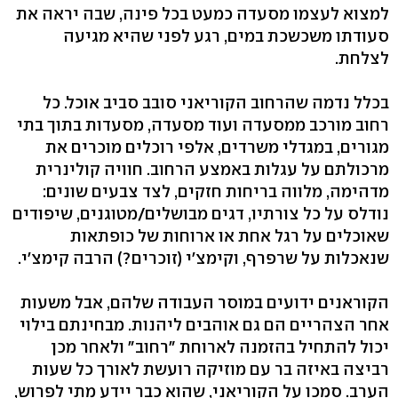
למצוא לעצמו מסעדה כמעט בכל פינה, שבה יראה את
סעודתו משכשכת במים, רגע לפני שהיא מגיעה
לצלחת.
בכלל נדמה שהרחוב הקוריאני סובב סביב אוכל. כל
רחוב מורכב ממסעדה ועוד מסעדה, מסעדות בתוך בתי
מגורים, במגדלי משרדים, אלפי רוכלים מוכרים את
מרכולתם על עגלות באמצע הרחוב. חוויה קולינרית
מדהימה, מלווה בריחות חזקים, לצד צבעים שונים:
נודלס על כל צורתיו, דגים מבושלים/מטוגנים, שיפודים
שאוכלים על רגל אחת או ארוחות של כופתאות
שנאכלות על שרפרף, וקימצ'י (זוכרים?) הרבה קימצ'י.
הקוראנים ידועים במוסר העבודה שלהם, אבל משעות
אחר הצהריים הם גם אוהבים ליהנות. מבחינתם בילוי
יכול להתחיל בהזמנה לארוחת "רחוב" ולאחר מכן
רביצה באיזה בר עם מוזיקה רועשת לאורך כל שעות
הערב. סמכו על הקוריאני, שהוא כבר יידע מתי לפרוש,