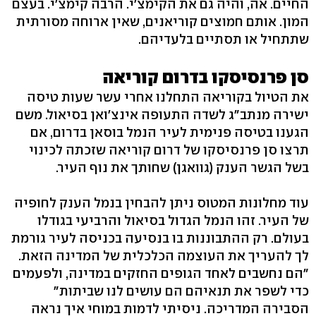
החיים. אה, והיה גם את הקימצ'י. הרבה קימצ'י. בעצם
המון. אותם חמוצים קוריאנים, שאין ארוחה מסורתית
שתתחיל או תסתיים בלעדיהם.
סן פרנסיסקו בדרום קוריאה
את הטיול בקוריאה התחלנו אחרי עשר שעות טיסה
ישירה מנתב"ג לשדה התעופה אינצ'ואן בסיאול. משם
הגענו בטיסה פנימית לעיר הנמל בוסאן בדרום, אם
תרצו סן פרנסיסקו של דרום קוריאה שזכתה לכינוי
בשל הגשר הענק (גוואגן) שחותך את נוף העיר.
עוד מחלונות המטוס ניתן להבחין בנמל הענק לחופיה
של העיר. זהו הנמל הגדול בסיאול והרביעי בגודלו
בעולם. רק ההתבוננות בו בנסיעה בכניסה לעיר גורמת
לך להעריך את העוצמה הכלכלית של המדינה הזאת.
"הם נחשבים לאחד הגופים החזקים במדינה, ולפעמים
כדי לשפר את תנאיהם הם עושים לנו שביתות"
הסבירה המדריכה. ניסיתי לדמות במוחי איך נראה