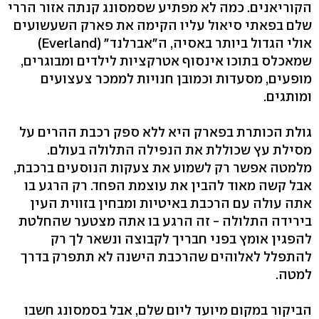
הקוריאנים. כמה לא מפתיע שסמסונג קנתה אזור הררי
שלם בפאתי סיאול עליו הקימה את פארק השעשועים
אולי הגדול ביותר באסיה, ה"אברלנד" (Everland)
שמאכלס בתוכו אינסוף אטרקציות לילדים ומבוגרים,
מופעים, מסעדות וכמובן חנויות לממכר צעצועים
ומותגים.
גולת הכותרת בפארק היא ללא ספק רכבת ההרים על
מסילת עץ שכוללת את הנפילה התלולה בעולם.
מלמטה אפשר רק לשמוע את צעקות הנוסעים ברכבת,
אבל קשה מאוד להבין את עוצמת הפחד. רק הרגע בו
אתה עולה עם הרכבת באיטיות ומבחין בזווית העין
בירידה התלולה - זה הרגע בו אתה מצטער שהחלטת
להפגין אומץ בפני חבריך לקבוצה ונשאר לך רק
להתפלל לאלוהים שהרכבת הישנה לא תתפרק בדרך
למטה.
הביקור במקום מיועד ליום שלם, אבל בסמסונג חשבו