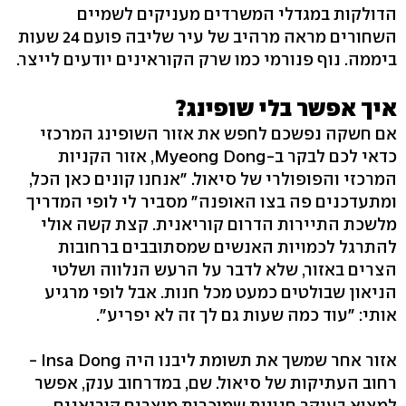
הדולקות במגדלי המשרדים מעניקים לשמיים
השחורים מראה מרהיב של עיר שליבה פועם 24 שעות
ביממה. נוף פנורמי כמו שרק הקוראינים יודעים לייצר.
איך אפשר בלי שופינג?
אם חשקה נפשכם לחפש את אזור השופינג המרכזי
כדאי לכם לבקר ב-Myeong Dong, אזור הקניות
המרכזי והפופולרי של סיאול. "אנחנו קונים כאן הכל,
ומתעדכנים פה בצו האופנה" מסביר לי לופי המדריך
מלשכת התיירות הדרום קוריאנית. קצת קשה אולי
להתרגל לכמויות האנשים שמסתובבים ברחובות
הצרים באזור, שלא לדבר על הרעש הנלווה ושלטי
הניאון שבולטים כמעט מכל חנות. אבל לופי מרגיע
אותי: "עוד כמה שעות גם לך זה לא יפריע".
אזור אחר שמשך את תשומת ליבנו היה Insa Dong -
רחוב העתיקות של סיאול. שם, במדרחוב ענק, אפשר
למצוא בעיקר חנויות שמוכרות מוצרים קוריאנים