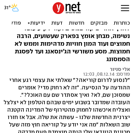
לקרוע את דרום קוריאה
אלי סניור נסע לגלות את דרום קוריאה וחזר
לארץ אחרי ביקור בנופים וקווי רקיע עוצרי
נשימה, מבחן אומץ בפארק שעשועים, הרבה
חמוצים ועוד המון חוויות מדהימות וממש לא
חמוצות. מסע משורשי הג'ינסאנג ועד לפסגת
הסמסונג
אלי סניור
פורסם: 08.12.14, 12:03
"לנסוע לדרום קוריאה?" שאלתי את עצמי רגע אחרי
ההודעה על הנסיעה. "זה לא רחוק מדי? אומרים
שמסוכן שם, לא? ואיך אסתדר שם עם האוכל?".
העובדה שמדובר בשבוע ימים שבהם הטלפון לא יצלצל
ואצליח איכשהו לחמוק מהטירוף של המדינה הקטנה
יצרנית החדשות שלנו - עשתה את שלה. אבל אז חזרו
שוב השאלות "מה אני יודע על קוריאה חוץ מזה שעל
מכונית היונדאי שלי היתה מוצמדת פעם מדבקה