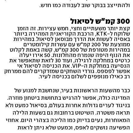
ולהתייצב בבוקר שוב לעבודה כמו חדש.
300 קמ"ש לסיאול
קצת יותר משעתיים וחצי, חמש עצירות. זה הזמן
שלוקח ל-KTK, הרכבת הקוריאנית המהירה ביותר
באסיה לעשות את הדרך מבוסאן לסיאול. במהירות
ממוצעת של 200 קמ"ש עם עשרות קילומטרים
במהירות מטורפת של 300 קמ"ש, קשה באמת לקלוט
את הנוף היפה שנמרח מהחלונות. 50 אירו יעלה
כרטיס במחלקה לרגילה, ועוד 30 לזאת שתאפשר את
הנסיעה במחלקת ה-VIP. את הכניסה לסיאול אי
אפשר לפספס. גורדי השחקים שמזדקרים להם ממרחק
רב כאילו מנופפים לשלום בכניסה לעיר.
כבר מהשעות הראשונות בעיר, שנחשבת למנוע של
המדינה כולה, אפשר להרגיש בתחושת ביטחון מוזרה.
בניגוד לערים גדולות אחרות בעולם, בסיאול כמעט ולא
תראה משטרה. השיטוט ברחובות גם בשעות הלילה
המאוחרות, נעים בדיוק כמו הליכה בצהרי היום. אחוזי
הפשיעה נושקים לאפס, וכמעט שלא ניתן לראות