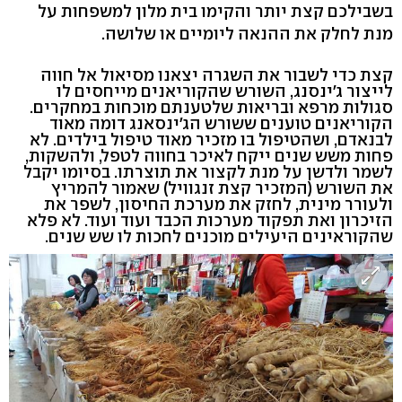
בשבילכם קצת יותר והקימו בית מלון למשפחות על
מנת לחלק את ההנאה ליומיים או שלושה.
קצת כדי לשבור את השגרה יצאנו מסיאול אל חווה
לייצור ג'ינסנג, השורש שהקוריאנים מייחסים לו
סגולות מרפא ובריאות שלטענתם מוכחות במחקרים.
הקוריאנים טוענים ששורש הג'ינסאנג דומה מאוד
לבנאדם, ושהטיפול בו מזכיר מאוד טיפול בילדים. לא
פחות משש שנים ייקח לאיכר בחווה לטפל, ולהשקות,
לשמר ולדשן על מנת לקצור את תוצרתו. בסיומו יקבל
את השורש (המזכיר קצת זנגוויל) שאמור להמריץ
ולעורר מינית, לחזק את מערכת החיסון, לשפר את
הזיכרון ואת תפקוד מערכות הכבד ועוד ועוד. לא פלא
שהקוראינים היעילים מוכנים לחכות לו שש שנים.