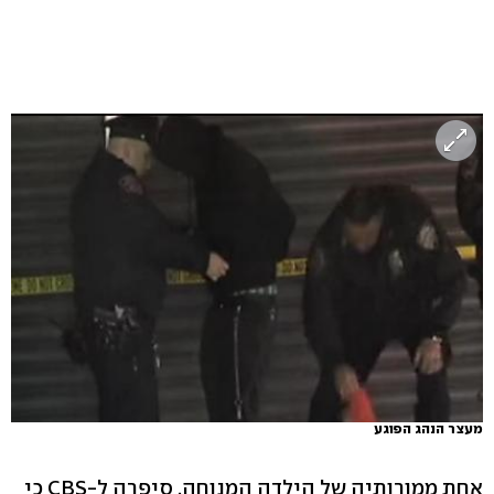
מעצר הנהג הפוגע
אחת ממורותיה של הילדה המנוחה, סיפרה ל-CBS כי