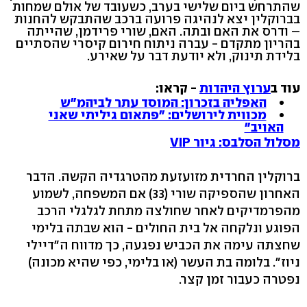
שהתרחש ביום שלישי בערב, כשעובד של אולם שמחות
בברוקלין יצא לנהיגה פרועה ברכב שהתבקש להחנות
– ודרס את האם ובתה. האם, שורי פרידמן, שהייתה
בהריון מתקדם - עברה ניתוח חירום קיסרי שהסתיים
בלידת תינוק, ולא יודעת דבר על שאירע.
עוד ב
ערוץ היהדות
- קראו:
האפליה בזכרון: המוסד עתר לביהמ"ש
מכווית לירושלים: "פתאום גיליתי שאני
האויב"
מסלול הסלבס: גיור VIP
ברוקלין החרדית מזועזעת מהטרגדיה הקשה. הדבר
האחרון שהספיקה שורי (33) אם המשפחה, לשמוע
מהפרמדיקים לאחר שחולצה מתחת לגלגלי הרכב
הפוגע ונלקחה אל בית החולים - הוא שבתה בלימי
שחצתה עימה את הכביש נפגעה, כך מדווח ה"דיילי
ניוז". בלומה בת העשר (או בלימי, כפי שהיא מכונה)
נפטרה כעבור זמן קצר.