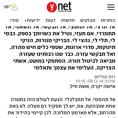
תהיי כנועה ותשתקי: מכתב
לאשת חיל
אל תרצי. אל תחפצי. אל תבקשי. אל תשאפי. אל
תתמרדי. אם תעזי, נטיל את כשרותך בספק. כבסי
לי, תלי לי, גהצי לי. הבריקי מנורות, הניקי
תינוקות, סדרי ארונות, שטפי כלים חיש מהרה,
ואל תבקשי עזרה. כבר שנו רבותינו שעזרה
מביאה לביטול תורה. הסתפקי במועט, אשתי
הצדיקה. העלימי את עצמך ותאלמי
רות קוליאן
עודכן: 08.12.14, 10:16
אישה יקרה, אשת חיל,
אל תהססי. אל תתבלבלי. הגעת לעולם הזה במטרה
אחת ומובהקת. את, יש לך תפקיד רם מעלה. לא באת
מהרחוב, אלא מארמון המלוכה. לכן קיימי בהידור את