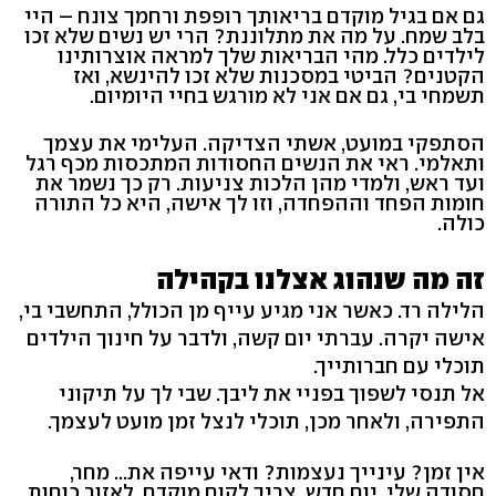
גם אם בגיל מוקדם בריאותך רופפת ורחמך צונח – היי
בלב שמח. על מה את מתלוננת? הרי יש נשים שלא זכו
לילדים כלל. מהי הבריאות שלך למראה אוצרותינו
הקטנים? הביטי במסכנות שלא זכו להינשא, ואז
תשמחי בי, גם אם אני לא מורגש בחיי היומיום.
הסתפקי במועט, אשתי הצדיקה. העלימי את עצמך
ותאלמי. ראי את הנשים החסודות המתכסות מכף רגל
ועד ראש, ולמדי מהן הלכות צניעות. רק כך נשמר את
חומות הפחד וההפחדה, וזו לך אישה, היא כל התורה
כולה.
זה מה שנהוג אצלנו בקהילה
הלילה רד. כאשר אני מגיע עייף מן הכולל, התחשבי בי,
אישה יקרה. עברתי יום קשה, ולדבר על חינוך הילדים
תוכלי עם חברותייך.
אל תנסי לשפוך בפניי את ליבך. שבי לך על תיקוני
התפירה, ולאחר מכן, תוכלי לנצל זמן מועט לעצמך.
אין זמן? עינייך נעצמות? ודאי עייפה את... מחר,
חסודה שלי, יום חדש. צריך לקום מוקדם, לאזור כוחות.