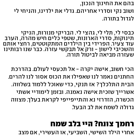
בהם את החינוך הנכון,
ושוב נקי וסדרי אחריהם. גדלי את ילדינו, והניחי לי
לגדול בתורה.
כבסי לי, תלי לי, גהצי לי. הבריקי מנורות, הניקי
תינוקות, סדרי הארונות, שטפי כלים חיש מהרה, הערב
עוד צעיר. הפרידי בין הילדים המתקוטטים, רחצי אותם
והשכיבי לישון - ורק אל תבקשי עזרה. כבר שנו רבותינו
שעזרה מביאה לביטול תורה.
הכי חשוב, אישה יקרה - אל תכעסי לעולם. בהדרכת
החתנים נאמר לנו שאפילו את הכוס אסור לנו להרים.
הבית התלכלך? אז תנקי, כדי שאוכל ללמוד בשלווה.
אשרייך שזכית אישה נאמנה. ובזמן לימודיי אשתי
הכשרה, הזדרזי נא והתייפייפי לקראת בעלך. מצווה
גדולה לשמח את לב הבעל.
רחמך צונח? היי בלב שמח
אחרי הילד השישי, השביעי, או העשירי, אם מצב