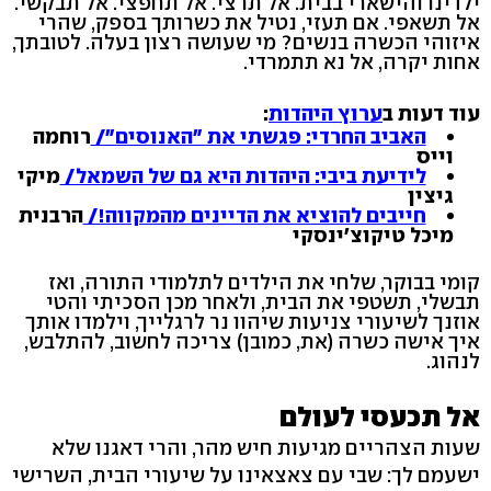
ילדינו והישארי בבית. אל תרצי. אל תחפצי. אל תבקשי.
אל תשאפי. אם תעזי, נטיל את כשרותך בספק, שהרי
איזוהי הכשרה בנשים? מי שעושה רצון בעלה. לטובתך,
אחות יקרה, אל נא תתמרדי.
עוד דעות ב
ערוץ היהדות
:
האביב החרדי: פגשתי את "האנוסים"/
רוחמה
וייס
לידיעת ביבי: היהדות היא גם של השמאל/
מיקי
גיצין
חייבים להוציא את הדיינים מהמקווה!/
הרבנית
מיכל טיקוצ'ינסקי
קומי בבוקר, שלחי את הילדים לתלמודי התורה, ואז
תבשלי, תשטפי את הבית, ולאחר מכן הסכיתי והטי
אוזנך לשיעורי צניעות שיהוו נר לרגלייך, וילמדו אותך
איך אישה כשרה (את, כמובן) צריכה לחשוב, להתלבש,
לנהוג.
אל תכעסי לעולם
שעות הצהריים מגיעות חיש מהר, והרי דאגנו שלא
ישעמם לך: שבי עם צאצאינו על שיעורי הבית, השרישי