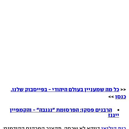
<<
כל מה שמעניין בעולם היהודי - בפייסבוק שלנו.
כנסו
>>
הרבנים פסקו: הפרסומת "נגנבה" - והקמפיין
ייגנז
רות קוליאן
דווקא לא שכחה. תקציר הפרקים הקודמים: