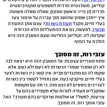
קוליאן, סטודנטית חרדית למשפטים ואקטיביסטית
חרדית (זן נדיר וראשון מסוגו), שאלה שאלה פשוטה:
איך ייתכן שמזון שהושג תוך עבירה על איסור צער
בעלי חיים, מקבל
תעודת כשרות
? עצם מתן התעודה
מכשיר
, למעשה, גם את ההתעללות הלא הכרחית
שקדמה לה. וקוליאן החליטה שעם המאבק הזה היא
הולכת עד הסוף.
עזבי רות, זה מסובך
פתח סוגריים עצובות: אל המאבק הזה היא יצאה לבד.
לא רק שמגזר שומרי הכשרות לא רעש ולא געש, אלא
שקמו לה גם מתנגדים מבית. אין קשר בין כשרות לצער
בעלי חיים, טיקבקו בעוז. אם נתחיל לקשור בין כשרות
לעניינים נוספים לא נצא מזה. כי מה עם מקומות
שמקבלים תעודה למרות שלא מקפידים בהם על
צניעות, למשל? או אולמות שרוקדים בהם מעורב? הא?
עזבי אותך רות. זה מסובך.