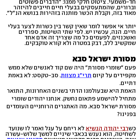
חד-משמעי. ציטוט חלקי ממנו: "הדברים פשוטים
וברורים, שהמתעסקים בבעלי חיים חייבים להיזהר
מאוד בזה, וקבלת הכשר מותנה בזהירות בנושא הנ"ל".
יותר אי אפשר לומר שאין קשר בין כשרות לצער בעלי
חיים. הנה, עכשיו יש. לפי שתי השיטות, ספרדים
ואשכנזים. לפעמים כל מה שצריך זה אדם אחד
שמקשיב ללב, דבק במטרה ולא קורא טוקבקים.
מסורת ישראל סבא
פעם "שומרי מסורת" היה שם קוד לאנשים שלא ממש
מקפידים על קיום
תרי"ג מצוות
. סב-טקסט: לא באמת
דתיים.
האמת היא שבעולמנו הדתי בשנים האחרונות, התואר
מתחיל להישמע פתאום נחשק. אנחנו יהודים שומרי
מסורת ישראל סבא. מה האתגרים הרוחניים העומדים
בפנינו?
כש
רבי יהודה הנשיא
לא ריחם על עגל ואמר לו שנועד
לשחיטה, הוא נענש בכאבי שיניים למשך שלוש-עשרה