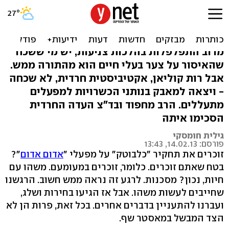
פרה פרה: רות ומאבקה על
השחיטה הכשרה
מרוב התפלפלות בהלכות צניעות, יש מי ששכח
שהאיסור על צער בעלי חיים הוא מהתורה ממש.
אבל רות קוליאן, אקטיביסטית חרדית, לא שכחה
- ויצאה למאבק בנותני הכשרויות למפעלים
מתעללים. הרב מחפוד ובד"צ העדה החרדית
הסכימו איתה
גילית חומסקי
פורסם: 14.02.13, 13:43
זוכרים את תחקיר "כלבוטק" על מפעלי "
אדום אדום
"?
בטח שאתם זוכרים. כלומר, זוכרים במעומעם. משהו עם
חיות, נכון? מסכנות. לרגע זה נראה ממש חשוב. הרגשנו
שחייבים לעשות משהו. אבל אז הגיעו בחירות ושלג,
ועברנו להתעניין בדברים אחרים. בכל זאת, פרות הן לא
הצד המבשל במאסטר שף.