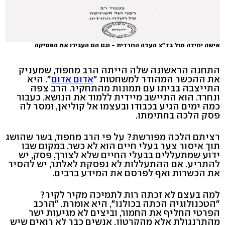
אישה יחידה מול בד"צ העדה החרדית - וגם הם העבירו את הפסיקה
התחנה הראשונה שלה הייתה הרב מחפוד, שמעניק
את ההכשר המהודר למשחטות "
אדום אדום
". היא
התייצבה בביתו עם תמונות מהתחקיר. הרב צפה
ונחרד. הוא התיישב מיידית ללמוד את הנושא. כעבור
כמה ימים הגיע בכבודו ובעצמו אל קוליאן, ומסר לה
פסק הלכה בחתימתו.
רציתם הלכה מפורשת? על פי הרב מחפוד, בשר שהושג
תוך איסור צער בעלי חיים הוא לא כשר. במקום שבו
ידוע שמתעללים בבעלי החיים שלא לצורך, פסק, יש
להתריע. אם ההתעללות לא נפסקת לאלתר, יש להסיר
את הכשרות ואף לפרסם את המידע ברבים.
למה בעצם לא זכתה רות לתמיכה מקיר לקיר?
"הטכנולוגיה הכתה בכולנו", היא אומרת. "הרכב
הפרטי החליף את החמור, וביצים לא מגיעות ישר
מהתרנגולת אלא מהקרטון. אנשים כבר לא רואים שיש