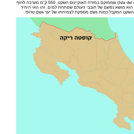
האי קוקוס (Isla del coco) שממוקם במזרח האוקיינוס השקט, 550 ק"מ מערבה לחוף
 הוא מושא נפשם של חובבי העולם שמתחת למים. זהו האי היחיד
ס השקט המקבל כמות גשם מספקת לצמיחתו של יער גשם טרופי.