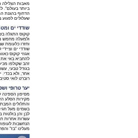
מאבות הצלילה המ
ביותר בעולם". 
הדחוף בהגנת המק
שעלולים לפגוע 
שודדי ים ומטמ
ולמעלה מחמש מאו
וחזרו כלעומת שב
שודדי ים וציידי 
אגוזי קוקוס כאו
להחביא באי את 
זהב שקולפו מכיפ
בגודל טבעי, עשו
אחר, ולא בכדי. 
רוברט לואי סטיב
יער טרופי ושפ
מסיפון הספינה ע
מקירות הסלע הזק
והתלולים המבתר
בשמים מעל חגים 
לבן והן בולטות 
עשרות אחרות חגו
הנחשבות לעופות 
מעלינו "בז" והפ