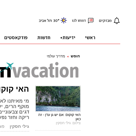
חופש
מדריך עולמי
האי קוקו
מי מאיתנו לא
מוקף הרים, י
דגים צבעוניים
האי קוקוס. אם יש גן עדן - זה
ריקה וחזר נפע
כאן
צילום: גילי חסקין
גילי חסקין
פורסם: 5