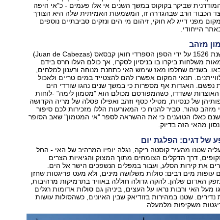
ודרנית שביקר בקוקוס במשך השנים אי אלו פעמים - כ"אי היפה
לצד הכבוד הרב שבהגדרה זו, המשמעות האמיתית שלה היא הצורך
ום מפני דייג לא חוקי, זיהום מי הים ונזקים סביבתיים נוספים
באתר הייחודי.
ון מזהב
קוקוס התגלה בשנת 1526 על ידי הספן הספרדי חואן קבסאס (Juan de Cabezas)
ת משלחות ביקרו בו בניסיון לסקרו, אך כולם העלו חרס בידם
או. בשנים שחלפו מאז שימש האי כתחנת מנוחה ורענון למלחים,
לווייתנים. תנאי המקום אפשרו להם להצטייד במים טריים ולאכול
ות נפשם. האגדות אף מספרות כי במשך שנים נהגו שודדי הים
האוצרות ששדדו, כשהמפורסם מכולם הוא "מטמון לימה" -לוחות
ותיהן של כנסיות, מטילי כסף וזהב ואפילו פסלה של מריה הקדושה
י מזהב טהור. סביר להניח כי המאורעות הללו מזכירות לכם סיפור
ישנם כאלו הטוענים כי את ההשראה לספר "אי המטמון" שאב הסופר
נסון מהאי הזה בדיוק.
ע של דגים: הפלגת יום
ליה שטנו מהעיר קוסטה ריקה, נגלה יופיו המרהיב של האי - החל
ופים, דרך הדקלים הצומחים מתוך המצוק והגיאיות הצרים
ים את קירות הסלע, ועבור במפלים הנשפכים הישר אל הים.
עופות מים רבים: סולות משלושה מינים, ולא מעט פריגטות שחזן
בזפק האדום שלהן. להקה גדולה חוללה באוויר בתרמיקות מרהיבות,
 מעל האי ורבות נראו על העצים, ביניהן גם סולות אדומות רגלים
נדירים. שטנו במהירות בזודיאק שבין האיונים, כשהסולות עושות
ריגטות משקיפות מלמעלה.