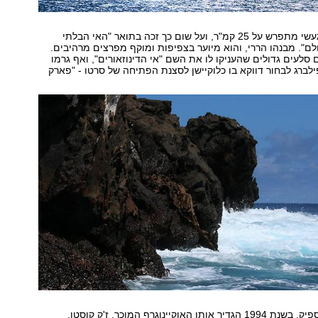
שטחו של האי הגעשי מתפרש על 25 קמ"ר, ועל שום כך זכה בתואר "האי הבלתי
לם". מבנהו הררי, והוא מיוער בצפיפות ומוקף מפרצים מרהיבים.
סלעים גדולים שהעניקו לו את השם "אי הדינוזאורים", ואף גרמו
לברג לבחור דווקא בו כלוקיישן לסצנת הפתיחה של סרטו - "פארק
ואם כל זה לא מספיק, בשנת 1994 הגדיר אותו האוקיינוגרף המוכר, ז'ק קוסטו,