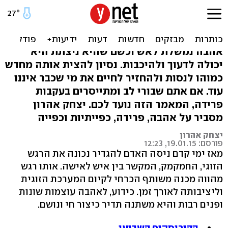
לב שבור: הכישוף להחזרת
האהבה
אהבה נמשלת לאש וכשם שהיא ניצתת היא
יכולה לדעוך ולהיכבות. נסיון להצית אותה מחדש
כמוהו לנסות ולהחזיר לחיים את מי שכבר איננו
עוד. אם אתם שבורי לב ומתייסרים בעקבות
פרידה, המאמר הזה נועד לכם. יצחק אהרון
מסביר על אהבה, פרידה, כפייתיות וכפייה
יצחק אהרון
פורסם: 19.01.15, 12:23
מאז ימי קדם ניסה האדם להגדיר נכונה את הרגש
הזוגי, החמקמק, המקשר בין איש לאישה. אותו רגש
מהווה מכנה משותף הכרחי לקיום המערכת הזוגית
וליציבותה לאורך זמן. כידוע, לאהבה עוצמות שונות
ופנים רבות והיא משתנה תדיר כיצור חי ונושם.
ההורוסקופ השבועי