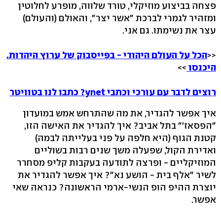
פצחה בביצוע מוזיקלי, טורד שלווה, מופרע לחלוטין
ומזהיר לגמרי לברכת "אשר יצר", והאולם (והעולם)
עצר את נשימתו. גם אני.
<<
הכל על העולם היהודי - בפייסבוק של ערוץ היהדות.
היכנסו
>>
רוצים לדבר עם עורכי וכתבי ynet? כתבו לנו בטוויטר
איך אפשר להגדיר, את מה שהתרחש אמש במועדון
"הפסאז'" בתל אביב? איך להגדיר את האישה הזו,
קטנת הגוף (היא חלפה על פני בעלייתה לבמה)
ואדירת הקול, שפעלה משך שנים רבות בשוליים
המוזיקליים - ופרצה לתודעה בעקבות קליפ מסחרר
לשיר "אלף בית - הושע נא"? איך אפשר להגדיר את
יוצרת ההיפ הופ הנשי-ארמי הראשונה? כנראה שאי
אפשר.