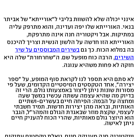
אינני יכולה שלא להשוות בליבי ל"אורייתא" של אביתר
בנאי. האורייתא שלו יפה ועדינה, והוא מתרפק עליה
במתיקות. אבל ויקטוריה חנה אינה מתרפקת,
האורייתא הזו חדשה על הלשון הנשית וצריך להיכנס
בה במלוא הכוח. כך גם
בשירים המבוססים על שיר
השירים
, הרבה כוח מופעל שם. ה"שחרחורת" שלה היא
חזקה לא פחות משהיא ענוגה.
לא סתם היא תספר לנו לקראת סוף המופע, על "ספר
יצירה", אחד הטקסטים המיסטיים הקדומים, שעל פי
מסורות שונות ניתן ליצור באמצעותו גולם. הרי זה
בדיוק מה שהיא עצמה עשתה עכשיו במשך שעה
ומחצה על הבמה: הפיחה חיים בעשרים-ושתיים
האותיות, ובראה מהן יצירות חדשות. תמיד חשבתי
לעצמי, שקצת מוזר שבאגדת הגולם והמהר"ל, הגבר
הוא היוצר גולם מאותיות, שהרי הכוח להעניק חיים
ניתן לאישה.
וויקטוריה חנה מעניקה חיים, גואלת טקסטים עתיקים,