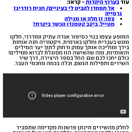
עוד
בערוץ היהדות
- קראו:
אל תפחדו להביט לי בעיניים/ חגית רודריגז
גרסייה
צפו: זו חלה או מגילה
מטייל, ביקב קטמנדו הכשר ביקרת?
המופע עצמו בנוי כסיפור אגדה עתיק ומודרני, חלקו
מוגש בעברית וחלקו בארמית. ויקטוריה חנה אוחזת
בידך ומוליכה אותך עמוק ורחוק לתוך יער המילים
והאותיות, ומה שהאישה הזו מסוגלת לברוא ממילים!
כולם יחכו לכם שם: החל בספר היצירה, דרך שיר
השירים ותפילות הגשם, וכלה בכמה מחכמי העבר.
לחלק מהשירים תינתן פרשנות מקדימה שתסביר