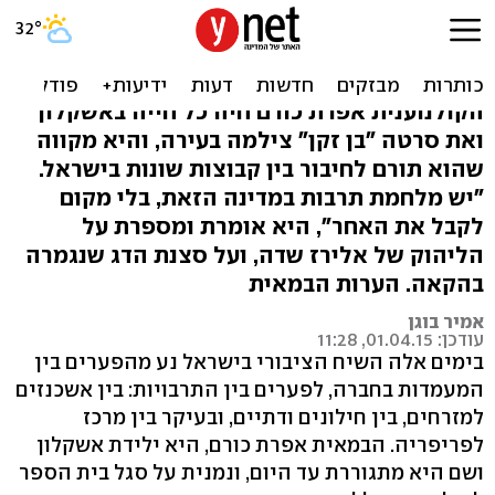
מחוברת לפריפריה: אפרת
כורם על "בן זקן"
הקולנוענית אפרת כורם חיה כל חייה באשקלון
ואת סרטה "בן זקן" צילמה בעירה, והיא מקווה
שהוא תורם לחיבור בין קבוצות שונות בישראל.
"יש מלחמת תרבות במדינה הזאת, בלי מקום
לקבל את האחר", היא אומרת ומספרת על
הליהוק של אלירז שדה, ועל סצנת הדג שנגמרה
בהקאה. הערות הבמאית
אמיר בוגן
עודכן: 01.04.15, 11:28
בימים אלה השיח הציבורי בישראל נע מהפערים בין
המעמדות בחברה, לפערים בין התרבויות: בין אשכנזים
למזרחים, בין חילונים ודתיים, ובעיקר בין מרכז
לפריפריה. הבמאית אפרת כורם, היא ילידת אשקלון
ושם היא מתגוררת עד היום, ונמנית על סגל בית הספר