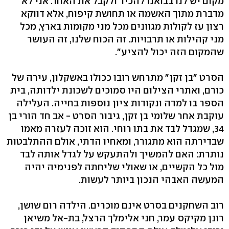
מקום יש לנו בבואנו להכיר ולקבל את האחר. אני לא
מדברת מתוך האשמה או תחושת קיפוח, אלא דווקא
רצון עז לקולות מגוונים מכל מני מקומות בארץ, מכל
מני קהילות או תרבויות. זה הכוח שלנו, זה העושר
שהמקום הזה יכול להציע".
הסרט "בן זקן" מתרחש רובו ככולו באשקלון, עירה של
כורם, ואתרי הצילום היו סמוכים לשכונת ילדותה, בית
הספר בו למדה ונקודות ציון נוספות בחייה. העלילה
עוקבת אחר שלומי בן זקן, גיבור הסרט - אב חד הורי בן
34, שמגדל לבד את בתו רוחי. הוא זוכה לעזרה מאמו
שבדירתה הוא מתגורר, ומאחיו הדתי, אולם ההתלבטות
נותרת: האם להמשיך ולהתעקש על לגדל אותה לבד
מול כל הקשיים, או שאולי שליחתה לפנימיה יהיה
המעשה האבהי הנכון ביותר לעשות.
רוב השחקנים בסרט אינם מוכרים. הילדה רום שושן,
רונן מקיקס עמר, חני אלימלך הרצל, בת-אל משיאן