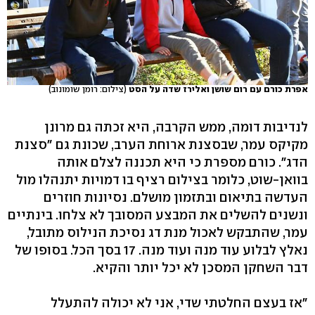
אפרת כורם עם רום שושן ואלירז שדה על הסט
(צילום: רומן שומונוב)
לנדיבות דומה, ממש הקרבה, היא זכתה גם מרונן
מקיקס עמר, שבסצנת ארוחת הערב, שכונת גם "סצנת
הדג". כורם מספרת כי היא תכננה לצלם אותה
בוואן-שוט, כלומר בצילום רציף בו דמויות יתנהלו מול
העדשה בתיאום ובתזמון מושלם. נסיונות חוזרים
ונשנים להשלים את המבצע המסובך לא צלחו. בינתיים
עמר, שהתבקש לאכול מנת דג נסיכת הנילוס מתובל,
נאלץ לבלוע עוד מנה ועוד מנה. 17 בסך הכל. בסופו של
דבר השחקן המסכן לא יכל יותר והקיא.
"אז בעצם החלטתי שדי, אני לא יכולה להתעלל