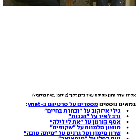
אלירז שדה ורונן מקיקס עמר ב"בן זקן"
(צילום: עמית ברלוביץ)
במאים נוספים
מספרים על סרטיהם ב-ynet
:
גילי איזקוב על "ובחרת בחיים"
נדב לפיד על "הגננת"
אסף קורמן על "את לי לילה"
מושון סלמונה על "שקופים"
שרון מימון וטל גרניט על "מיתה טובה"
נעם קפלן על "מנפאואר"