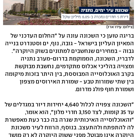
(צילום: עידו ארז)
בריגה טוען כי השכונה עונה על "החלום העדכני של
המאיון העליון בישראל - גובה, נוף, ים וסטנדרט בנייה
גבוה - במחירים שנחשבים למתונים בשוק היוקרה".
לדבריו, השכונה, הממוקמת בדרום-מערב נתניה
ומצויה בהליכי אכלוס מתקדמים, נחשבת מבוקשת
בקרב האוכלוסייה המבוססת, בין היתר בזכות מיקומה
בין שתי שמורות טבע - שמורת האירוסים מצפון
ושמורת חוף פולג מדרום.
"השכונה צפויה לכלול 4,640 יחידות דיור במגדלים של
עד 35 קומות, לצד 3,150 חדרי מלון", הוא אומר,
"והאוכלוסייה האיכותית שגרה בה כבר כעת מאפשרת
לה להתפתח ולהתעצב. בנוסף, הרווח לעיר משכונת
היוקרה אינו מבוטל, מפני ששוק היוקרה לא רק מושך