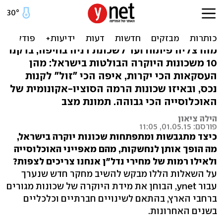
הצצה ל-10 משכונות היוקרה
של ישראל
מהרצליה פיתוח ועד לשכונת דניה בחיפה, בדקנו
10 משכונות היוקרה הבולטות בישראל: מהן
העסקאות הכי יקרות, איפה הכי "זול" לקנות
נכס, ובאיזו שכונות הרמה הסוציו-אקונומית של
האוכלוסייה הכי גבוהה. תמונת מצב
הילה ציאון
פורסם: 01.05.15, 11:05
כיצד מתגבשות ומתפתחות שכונות יוקרה בישראל,
מה הופך אותן לנחשקות, מהם מאפייני האוכלוסייה
ולאילו רמות של מחירי נדל"ן אנחנו צריכים לצפות?
על השאלות הללו מבקש להשיב מחקר חדש שנערך
עבור ynet, הבוחן את מידת היוקרה של שכונות מגורים
ברחבי הארץ, בהתאם לשינויים חברתיים וכלכליים
בשנים האחרונות.