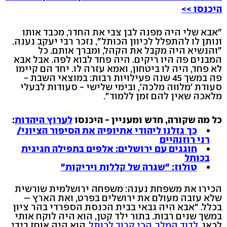
היכנסו >>
"אבא שלי היה מפנה לבן צבי את החדר, מכבד אותו
ונותן לו להתפלל לכיוון הכותל", נזכר רבי יעקב נענה.
"והנשיא היה מקבל את הקהל, ומברך אותם. כל
המבנים פה היו ריקים. היה פחד לבוא לפה. אבל אבא
לא פחד, היה לו ביטחון, ואמא עזרה לו. יחד הם קיימו
פה במשך 45 שנה פעילויות רבות: במוצאי השבת -
סעודת 'מלווה מלכה', ובימי שלישי - סעודות לבעלי
מלאכה שאין להם זמן ללמוד".
כל מה שקורה, חדש ומעניין - היכנסו
לערוץ היהדות
:
כך גזלנו ליהודי אתיופיה את הסיפור הציוני/
רני רוזנהיים
חוגגים עם ירושלים: אלפים בתפילה חגיגית
בכותל
טולוז: "שגרה של קללות ויריקות"
הכירו את משפחת נענה: משפחה ירושלמית שורשית
שלא עזבה מעולם את ירושלים בפרט, ואת הארץ –
בכלל. "אבא היה גבאי בבית הכנסת הספרדי בהר ציון
במשך שנים רבות. בתור ילד קטן, הוא היה לוקח אותי
לכאן,
לדוד המלך, הכי קרוב לכותל
. הוא היה אוחז בידי