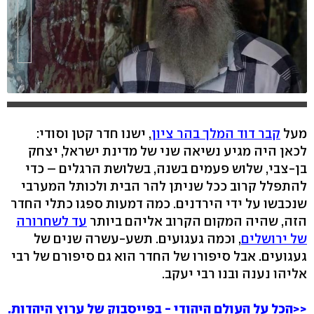
מעל
קבר דוד המלך בהר ציון
, ישנו חדר קטן וסודי:
לכאן היה מגיע נשיאה שני של מדינת ישראל, יצחק
בן-צבי, שלוש פעמים בשנה, בשלושת הרגלים – כדי
להתפלל קרוב ככל שניתן להר הבית ולכותל המערבי
שנכבשו על ידי הירדנים. כמה דמעות ספגו כתלי החדר
הזה, שהיה המקום הקרוב אליהם ביותר
עד לשחרורה
של ירושלים
, וכמה געגועים. תשע-עשרה שנים של
געגועים. אבל סיפורו של החדר הוא גם סיפורם של רבי
אליהו נענה ובנו רבי יעקב.
<<הכל על העולם היהודי - בפייסבוק של ערוץ היהדות.