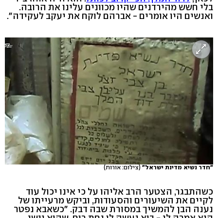
בלי חשש מהירדנים שהיו מכוונים עלינו את הרובה.
ואנשים היו אומרים - אברהם לוקח את יעקב לעקידה".
"חדר נשיא מדינת ישראל"
(צילום: אורות)
כשהתבגר, הצטער הרב אליהו על כי אינו יכול עוד
לקיים את השיעורים והסעודות, וביקש מרעייתו של
נענה הבן להמשיך במסורת שבה דבק. "כשאבא נפטר
היא אמרה לי - בוא נעשה לו נחת רוח, שהוא יישן