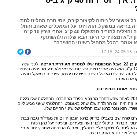
בלי ניתוח: איך יוסי רזה 40 ק"ג ב-8
ל אישור על ניתוח לקיצור קיבה, יוסי סבח החליט לתת
דה בריאה במשקל. הוא ויתר על המאכלים שאהב והחל
להתאמן בריצה והצליח להוריד ממשקלו 40 ק"ג. אחרי שרץ 10 ק"מ
 ת"א ומצהיר כי היעד הבא שלו הו להשתתף
א אומר: "הכל מתחיל בשינוי החשיבה"
, 17:15
מעוררת הערצה.
לפני שנה
וחצי הוא שקל 122 ק"ג, הוא היה אחרי סיום השירות הצבאי ולא ידע מה יהיה בעתיד
 הזה. עד שברגע של חשבון נפש עם עצמו, שירידה במשקל תהיה
ראת העתיד.
תפו אותנו בסיפורכם
זה היה בינואר 2014 לאחר שהשתחרר מהצבא ונפרד מהחברה. ההחלטה שלו כללה
 וזה היה יום ההולדת שלו שחל באוגוסט. "החלטתי שאני מגיע ליום
ר", הוא נזכר ברגע שבו החליט של שינוי החיים שלו.
ים שהיו שם בשבילו בדיוק ברגע הנכון היו צוות מגדלור נגבה בבת
וכי, חברתי, טיפולי לבני נוער וצעירים, ובעיקר יעל כהן רכזת
החליטה להצטרף אליי בתהליך, ואפילו הבטיחה שתרוץ יחד איתי
יל אני גם אתאמן בריצה".