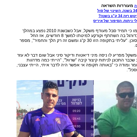
מעוררות השראה
ה
3 ק"ג בשנה?
הוא מעיד על עצמו כי תמיד סבל מעודף משקל, אבל כשבשנת 2010 נפצע במהלך
אימוני נבחרת הכדורגל בה השתתף וקורקע למיטתו למשך 8 חודשים, אז החל
להשמין באופן מסוכן. "עליתי בתקופה הזו 30 ק"ג ומשם זה רק הלך והחמיר", מספר
.
שקל מפריע לו ניסה מיני דיאטות ודיקור סיני אבל שום דבר לא עזר
שכבר התכונן לניתוח קיצור קיבה "שרוול", "הייתי כמה מדרגות
מר ומודה כי "באותה תקופה אי אפשר היה לדבר איתי, הייתי עצבני,
כל".