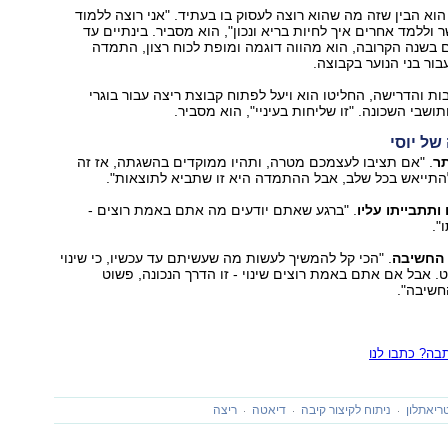
הוא הבין שזה מה שהוא רוצה לעסוק בו בעתיד. "אני רוצה ללמוד
 וללמד אחרים איך לחיות בריא ונכון", הוא מסביר. בינתיים עד
 בשנה הקרובה, הוא מהווה דוגמה ומופת לכוח רצון, התמדה
ור בני הנוער בקבוצה.
 והדרישה, החליטו הוא ויעל לפתוח קבוצת ריצה עבור בוגרי
תושבי השכונה. "זו שליחות בעיניי", הוא מסביר.
של יוסי
תר
. "אם תציבו לעצמכם מטרה, ותהיו ממוקדים בהשגתה, אז זה
התייאש בכל שלב, אבל ההתמדה היא זו שתביא לתוצאות".
ותתבייתו עליו
. "ברגע שאתם יודעים מה אתם באמת רוצים -
".
 החשיבה
. "הכי קל להמשיך לעשות מה שעשיתם עד עכשיו, כי שינוי
. אבל אם אתם באמת רוצים שינוי - זו הדרך הנכונה, פשוט
חשיבה".
ה? כתבו לנו
ריאתלון
ניתוח לקיצור קיבה
דיאטה
ריצה