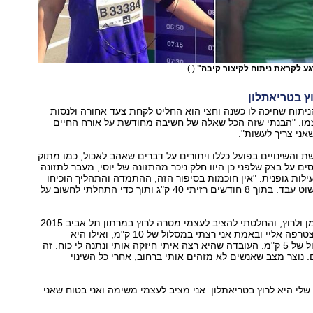
רגע לקראת ניתוח לקיצור קיבה"
( )
ץ בטריאתלון
ניתוח שחיכה לו כשנה וחצי הוא החליט לקחת צעד אחורה ולנסות
צמו. "הבנתי שזה הכל שאלה של חשיבה מחודשת על אורח החיים
אני צריך לעשות".
והשינויים בפועל כללו ויתורים על דברים שאהב לאכול, כמו מתוק
ם על בצק שלפני כן היוו חלק ניכר מהתזונה של יוסי, מעבר לתזונה
עילות גופנית. "אין חוכמות בסיפור הזה, ההתמדה והתהליך הוכיחו
את עצמם וזה פשוט עבד. בתוך 8 חודשים רזיתי 40 ק"ג ותוך כדי התחלתי לחשוב על
"התחלתי להתאמן ולרוץ, והחלטתי להציב לעצמי מטרה לרוץ במרתון תל אביב 2015.
גם יעל הרכזת הצטרפה אליי ובאמת אני רצתי במסלול של 10 ק"מ, ואילו היא
השתתפה במסלול של 5 ק"מ. העובדה שהיא רצה איתי חיזקה אותי ונתנה לי כוח. זה
 נוצר מצב שאנשים לא מזהים אותי ברחוב, אחרי כל השינוי
י היא לרוץ בטריאתלון. אני מציב לעצמי משימה ואני בטוח שאני