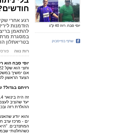
חודשים?
רגע אחרי שקיב
הזדמנות לירי
יוסי סבח. רזה 40 ק"ג
במסגרת מרתון
שתף בפייסבוק
בטריאתלון הו
רות נווה
פורסם: 24.05.15
יוסי סבח הוא רק בן 22, אבל המכוונות שלו למטרה 
אם ימשיך במשקל
הצעד הראשון לק
רזיתם בגדול? ש
יעד שהציב לעצמו
ההולדת רזה ובכוש
והוא יודע שהאנש
ים - מרכז ערב חינ
המתנדבים. "היא 
כשהחלטתי שבמקב