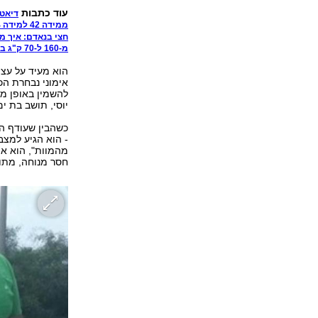
עוד כתבות
דיאט
ממידה 42 למידה 34 בשנה. השינוי של סול
חצי בנאדם: איך מיטש רזה 4
מ-160 ל-70 ק"ג בלי ניתוח. הסיפור של איריס
יוסי, תושב בת ים
כשהבין שעודף המ
- הוא הגיע למצב 
מהמוות", הוא או
חסר מנוחה, מתוס