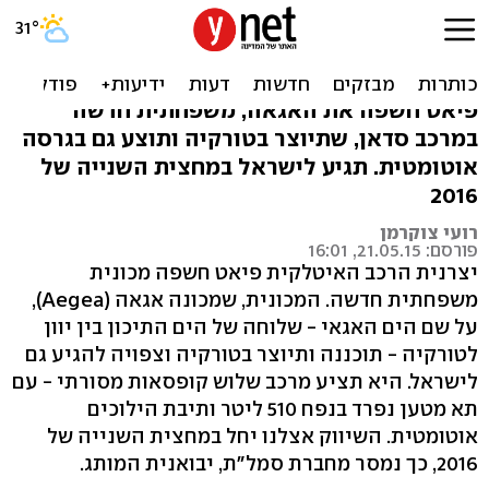
פיאט אגאה - משפחתית
חדשה בדרך לישראל
פיאט חשפה את האגאה, משפחתית חדשה
במרכב סדאן, שתיוצר בטורקיה ותוצע גם בגרסה
אוטומטית. תגיע לישראל במחצית השנייה של
2016
רועי צוקרמן
פורסם: 21.05.15, 16:01
יצרנית הרכב האיטלקית פיאט חשפה מכונית
משפחתית חדשה. המכונית, שמכונה אגאה (Aegea),
על שם הים האגאי - שלוחה של הים התיכון בין יוון
לטורקיה - תוכננה ותיוצר בטורקיה וצפויה להגיע גם
לישראל. היא תציע מרכב שלוש קופסאות מסורתי - עם
תא מטען נפרד בנפח 510 ליטר ותיבת הילוכים
אוטומטית. השיווק אצלנו יחל במחצית השנייה של
2016, כך נמסר מחברת סמל"ת, יבואנית המותג.