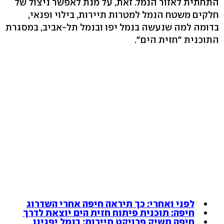
התחתית לאזור הנמל. זאת, על מנת לאפשר ניצול של
חלקים משטח הנמל למטרות תיירות, בילוי ופנאי,
בדומה למה שנעשה בנמל יפו ובנמל תל-אביב, במסגרת
התוכנית "חזית הים".
לפני ואחרי: כך תיראה חיפה אחרי השדרוג
חיפה: תוכנית פיתוח חזית הים יוצאת לדרך
חיפה תשיק פרויקט תיירות; בנמל יפגינו