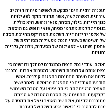
תוכנית "חזית הים" מבקשת לאפשר פיתוח חזית ים
עירונית ראשית לעיר, אשר תהווה מוקד לפעילויות
כגון תיירות, בילוי, מסחר, פנאי ונופש. היא כוללת
בנוסף להקמת מתחמי מסחר, פנאי ונופש גם תוספת
של אלפי יחידות דיור. השלמת הפרויקט מחייבת הסבה
של השימוש בשטחי הנמל מפעילות מסורתית של
אחסון ושינוע - לפעילות של מסעדות, מלונות, גלריות
וחנויות.
ואולם, עובדי נמל חיפה מתנגדים למהלך ודורשים כי
יפצו אותם על הסבת השימוש למטרות אחרות, ותכננו
ללוות את מעמד החתימה בהפגנה קולנית. אמש
הודיעו העובדים כי ההפגנה מבוטלת, לאחר ששר
האוצר הבטיח להם כי הם יפוצו על הסבת השימוש
בקרקעות. החתימה על הסכם ההסבה לא הייתה
מתוכננת להיום, אולם שר האוצר ניצל את ההטבה על
מנת להבהיר כי "כאשר יגיע השלב של העברת