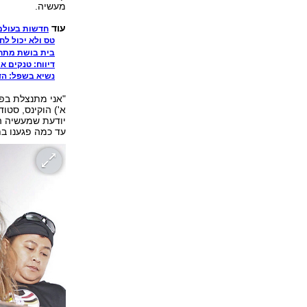
מעשיה.
עוד
חדשות בעולם
טס ולא יכול לח
בית בושת מתחמ
דיווח: טנקים א
נשיא בשפל: הד
"אני מתנצלת בפנ
יודעת שמעשיה הי
עד כמה פגענו בת