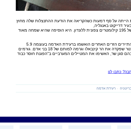
 הייתה על סף דמעות כשהקריאה את הודעת ההתנצלות שלה מחוץ
ר דרייקוט באנגליה,
שנמצא במרחק של 195 קילומטרים צפונית ללונדון. היא הוסיפה שהיא שמחה מאוד
הוקינס ושלושת התיירים הזרים האחרים הואשמו ברעידת האדמה בעוצמה 5.9
דרגות בסולם ריכטר שפקדה את הר קינבאלו וגרמה למותם של 18 בני אדם. גורמים
הם סגן שר, האשימו את המטיילים המערביים ב"הפגנת חוסר כבוד
ה? כתבו לנו
ריטניה
רעידת אדמה