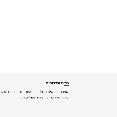
כלים ושירותים
מניות
שער הדולר
שער היורו
דרושים
|
|
|
|
פיתוח אתרים
פיתוח אפליקציות
|
|