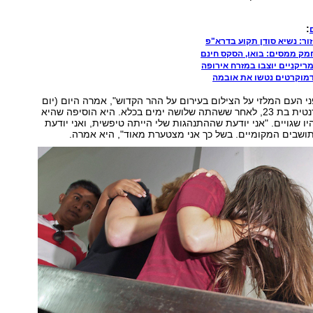
:
זור: נשיא סודן תקוע בדרא"פ
ק ממסים: בואו, הסקס חינם
מריקניים יוצבו במזרח אירופה
מוקרטים נטשו את אובמה
י העם המלזי על הצילום בעירום על ההר הקדוש", אמרה היום (יום
א') הוקינס, סטודנטית בת 23, לאחר ששהתה שלושה ימים בכלא. היא הוסיפה שהיא
ו שגויים. "אני יודעת שההתנהגות שלי הייתה טיפשית, ואני יודעת
ושבים המקומיים. בשל כך אני מצטערת מאוד", היא אמרה.