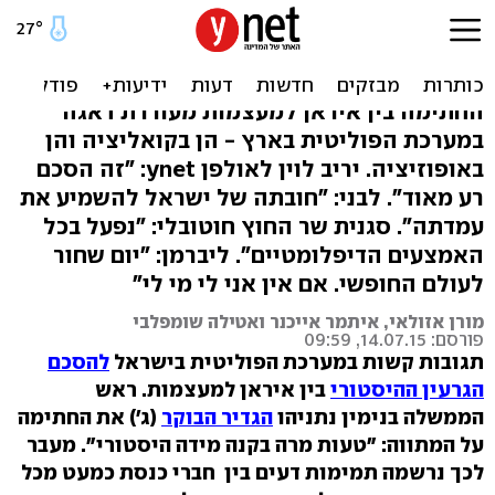
לפיד על הסכם הגרעין: "יום
רע ליהודים"
החתימה בין איראן למעצמות מעוררת דאגה
במערכת הפוליטית בארץ - הן בקואליציה והן
באופוזיציה. יריב לוין לאולפן ynet: "זה הסכם
רע מאוד". לבני: "חובתה של ישראל להשמיע את
עמדתה". סגנית שר החוץ חוטובלי: "נפעל בכל
האמצעים הדיפלומטיים". ליברמן: "יום שחור
לעולם החופשי. אם אין אני לי מי לי"
מורן אזולאי, איתמר אייכנר ואטילה שומפלבי
פורסם: 14.07.15, 09:59
תגובות קשות במערכת הפוליטית בישראל
להסכם
הגרעין ההיסטורי
בין איראן למעצמות. ראש
הממשלה בנימין נתניהו
הגדיר הבוקר
(ג') את החתימה
על המתווה: "טעות מרה בקנה מידה היסטורי". מעבר
לכך נרשמה תמימות דעים בין חברי כנסת כמעט מכל