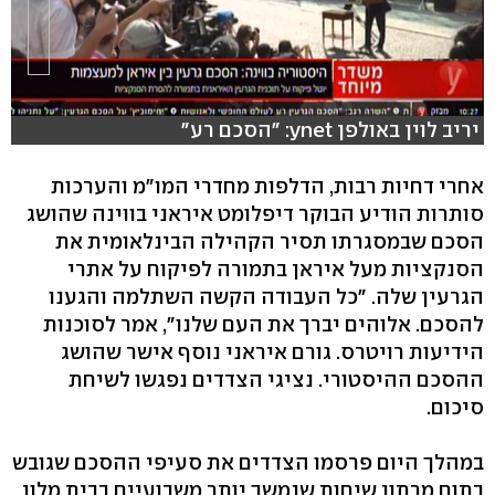
יריב לוין באולפן ynet: "הסכם רע"
אחרי דחיות רבות, הדלפות מחדרי המו"מ והערכות
סותרות הודיע הבוקר דיפלומט איראני בווינה שהושג
הסכם שבמסגרתו תסיר הקהילה הבינלאומית את
הסנקציות מעל איראן בתמורה לפיקוח על אתרי
הגרעין שלה. "כל העבודה הקשה השתלמה והגענו
להסכם. אלוהים יברך את העם שלנו", אמר לסוכנות
הידיעות רויטרס. גורם איראני נוסף אישר שהושג
ההסכם ההיסטורי. נציגי הצדדים נפגשו לשיחת
סיכום.
במהלך היום פרסמו הצדדים את סעיפי ההסכם שגובש
בתום מרתון שיחות שנמשך יותר משבועיים בבית מלון