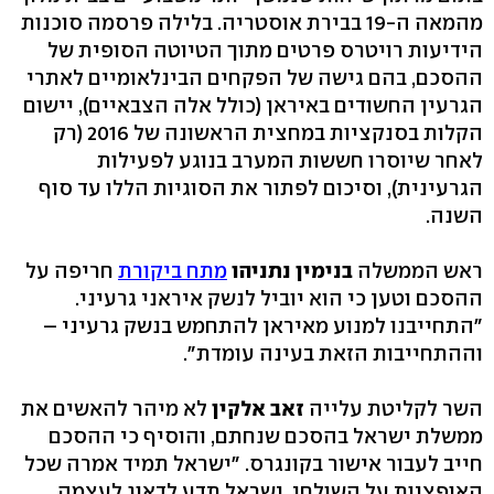
מהמאה ה-19 בבירת אוסטריה. בלילה פרסמה סוכנות
הידיעות רויטרס פרטים מתוך הטיוטה הסופית של
ההסכם, בהם גישה של הפקחים הבינלאומיים לאתרי
הגרעין החשודים באיראן (כולל אלה הצבאיים), יישום
הקלות בסנקציות במחצית הראשונה של 2016 (רק
לאחר שיוסרו חששות המערב בנוגע לפעילות
הגרעינית), וסיכום לפתור את הסוגיות הללו עד סוף
השנה.
ראש הממשלה
בנימין נתניהו
מתח ביקורת
חריפה על
ההסכם וטען כי הוא יוביל לנשק איראני גרעיני.
"התחייבנו למנוע מאיראן להתחמש בנשק גרעיני –
וההתחייבות הזאת בעינה עומדת".
השר לקליטת עלייה
זאב אלקין
לא מיהר להאשים את
ממשלת ישראל בהסכם שנחתם, והוסיף כי ההסכם
חייב לעבור אישור בקונגרס. "ישראל תמיד אמרה שכל
האופציות על השולחן, ישראל תדע לדאוג לעצמה