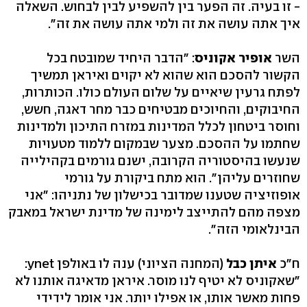
- זו בעיה. זה הפער בין להשפיע לבין לבחוש. השאלה
איך אתה עושה את זה ולמי אתה עושה את זה".
השר
אופיר אקוניס
: "הדבר היחיד שמובטח בכל
הקשור להסכם הוא שהוא לא יקוים ואיראן תמשיך
לפתח גרעין שיאיים על שלום העולם כולו. הכותרות,
החיבוקים, והחיוכים מבטיחים כבר מחר דאגה, חשש,
וחוסר ביטחון לכלל המדינות במזרח התיכון ולמדינות
שחתמו על ההסכם. מצער שבמקום ללמוד מטעויות
שנעשו בהיסטוריה הקרובה, ישנם גורמים בקהילייה
שחוזרים עליהן". הוא מתח ביקורת על גורמי
אופוזיציה שטענו שמדובר בכישלון של נתניהו: "אני
מצפה מהם להתייצב לימינה של מדינת ישראל במאבק
הבינלאומי הזה".
ח"כ
איתן כבל
(המחנה הציוני) ענה לו באולפן ynet:
"שאקוניס לא יטיף לנו מוסר. איראן מדאיגה אותנו לא
פחות מאשר אותו, או אפילו יותר. אני אומר לידידי