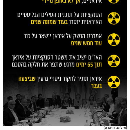
(צילום: רויטרס)