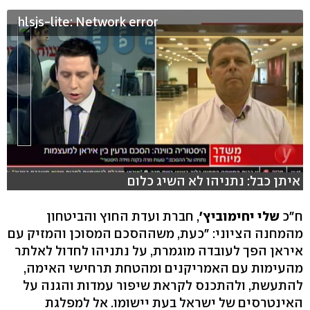
hlsjs-lite: Network error
איתן כבל: נתניהו לא השיג כלום
ח"כ
שלי יחימוביץ'
, חברת ועדת החוץ והביטחון
מהמחנה הציוני: "כעת, משההסכם המסוכן והמזיק עם
איראן הפך לעובדה מוגמרת, על נתניהו לחדול לאלתר
מהעימות עם האמריקנים ומהטחת תרחישי האימה,
להתעשת, ולהתכנס לקראת שיפור עמדות והגנה על
האינטרסים של ישראל בעת יישומו. אל למפלגת