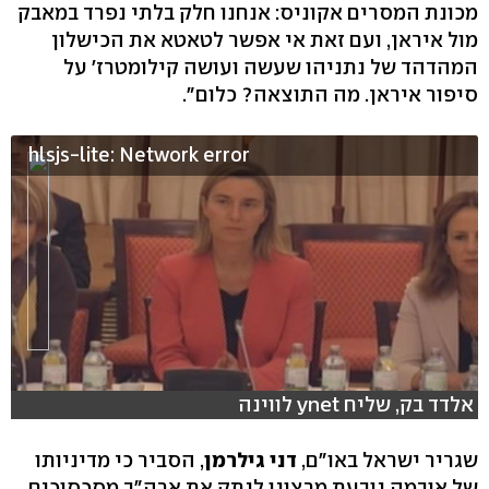
מכונת המסרים אקוניס: אנחנו חלק בלתי נפרד במאבק
מול איראן, ועם זאת אי אפשר לטאטא את הכישלון
המהדהד של נתניהו שעשה ועושה קילומטרז' על
סיפור איראן. מה התוצאה? כלום".
hlsjs-lite: Network error
אלדד בק, שליח ynet לווינה
שגריר ישראל באו"ם,
דני גילרמן
, הסביר כי מדיניותו
של אובמה נובעת מרצונו לנתק את ארה"ב מסכסוכים