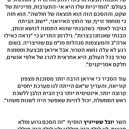
בעולם: "המדיניות שלו היא אי-התערבות, מדיניות של
שקט, וההסכם הזה הוא תוצאה של חולשה". הוא חזה
כי מוחמד זריף, שר החוץ האיראני, "ישוב הביתה
כגיבור לאומי. כשהבנתי שהוא התמנה לנושא ונותן,
הבנתי שאנחנו בצרות". גילרמן התריע כי "נראה כאילו
ארה"ב והמעצמות מנהלות מו"מ עם שוויצריה. בשום
רגע לא עלה נושא הטרור, אבל איראן מבצעת ומממנת
טרור בכל העולם, היא אחראית להרג של אלפי אנשים,
חלקם אמריקנים".
עוד הסביר כי איראן הרבה יותר מסוכנת מצפון
קוריאה, והעריך ש"אם הייתה לנו מערכת יחסים
קרובה יותר, אינטימית יותר בין הבית הלבן ללשכת
ראש הממשלה, יכול להיות שאפשר היה לשנות משהו".
השר
יובל שטייניץ
הוסיף: "זה הסכם גרוע ומלא