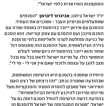
התוקפנות האיראנית כלפי ישראל".
יו"ר ישראל ביתנו,
אביגדור ליברמן
: "הסכמים
שמתעלמים מניסיון העבר - מסכנים את העתיד.
ההסכם עם איראן ייזכר בהיסטוריה באותה שורה עם
הסכם מינכן ועם ההסכם עם צפון קוריאה. הוא הסכם
של כניעה מוחלטת לטרור ולאלימות בלתי מרוסנת
בזירה הבינלאומית. מעל ההסכם הזה מתנוסס דגל
שחור והוא ייזכר בהיסטוריה כיום שחור לעולם
החופשי כולו. על מדינת ישראל לדאוג בכל עת ובכל
מצב להגן על עצמה ולזכור שאם אין אני לי - מי לי".
היחידה שתמכה בהסכם היא הרשימה המשותפת,
שבהודעה שמסרה נכתב: "זהו ניצחון של רצון העם
האיראני ושל מאבקו להסרת המצור והסנקציות מעל
מדינתו וסירובו להיכנע לכפיות הבינלאומיות".
בהודעה דרשה הרשימה להחיל הסכם דומה גם על
ישראל: "מטרות התנגדותה של ישראל (להסכם) הן