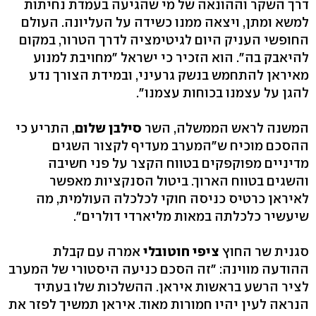
דרך השקר וההונאה של מי שהגיעה בעמדת נחיתות
למשא ומתן, ויצאה ממנו כשידה על העליונה. העולם
החופשי העניק היום לגיטימציה לדרך הטרור, במקום
להיאבק בה". הוא הזכיר כי ישראל "מחויבת למנוע
מאיראן להתחמש בנשק גרעיני, ובמידת הצורך נדע
להגן על עצמנו בכוחות עצמנו".
המשנה לראש הממשלה, השר
סילבן שלום
, התריע כי
ההסכם מוכיח ש"המערב מעדיף לקצור השגים
מדיניים מפוקפקים בטווח הקצר על פני חשיבה
והשגים בטווח הארוך. ביטול הסנקציות מאפשר
לאיראן כרטיס כניסה חוקי לכלכלה העולמית, מה
שיעשיר כלכלתה במאות מליארדי דולרים".
סגנית שר החוץ
ציפי חוטובלי
אמרה עם קבלת
ההודעה מווינה: "זה הסכם כניעה היסטורי של המערב
לציר הרשע בראשות איראן. ההשלכות שלו בעתיד
הנראה לעין יהיו חמורות מאוד. איראן תמשיך לפזר את