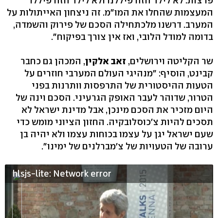
פרצות. לא לילד הזה פיללנו ולא לילד הזה פיללו
המעצמות שהחלו את המו"מ. זה ניצחון האייתולות על
המערב. דרשנו מלכתחילה הסכם של פירוק והשמדה,
בדומה למודל הלובי, ואז אין צורך בפיקוח".
שר הקליטה וירושלים,
זאב אלקין
, המכהן גם כחבר
קבינט, הוסיף: "מנהיגי העולם המערבי חוזרים על
הטעות ההיסטורית של התרפסות וותרנות בפני
הטרור, שדוהר לעבר האופק הגרעיני. הסכם וינה של
היום מזכיר את הסכם מינכן, אבל מדינת ישראל לא
תסכים להיות צ׳כוסלובקיה. החזון הציוני מומש כדי
שעם ישראל יגן על עצמו בכוחות עצמו ולא יהיה בן
ערובה של הטעויות של צ׳מברלנים של ימינו".
hlsjs-lite: Network error