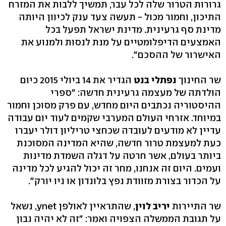
גרורות הטרור שלה לכל עבר, תמשיך ללבות את המזרח
התיכון, וחמור מכול - תעשה צעד ענק לכיוון היותה
מדינת סף גרעינית. מדינת ישראל תפעל בכל
האמצעים הדיפלומטיים על מנת לנסות ולמנוע את
האישרור של ההסכם".
שר החינוך
נפתלי בנט
הגדיר את 14 ביולי 2015 כיום
הולדתה של מעצמה גרעינית חדשה: "ספרי
ההיסטוריה נכתבים היום מחדש, עם פרק מסוכן וחמור
במיוחד. אזרחי העולם המערבי שקמים לעוד יום עבודה
עדיין לא מודעים לעובדה שכחצי טריליון דולר יעברו
כעת למעצמת טרור חדשה, שהיא המדינה המסוכנת
ביותר בעולם, אשר חרטה על דגלה השמדת מדינות
ועמים. היום זה אנחנו, מחר זה יכול להגיע לכל מדינה
על הכדור בצורת מזוודת נפץ בלונדון או ניו יורק".
שר התיירות
יריב לוין
, שהתראיין לאולפן ynet, נשאל
על תגובת הממשלה הצפויה ואמר: "זה לא יהיה נבון