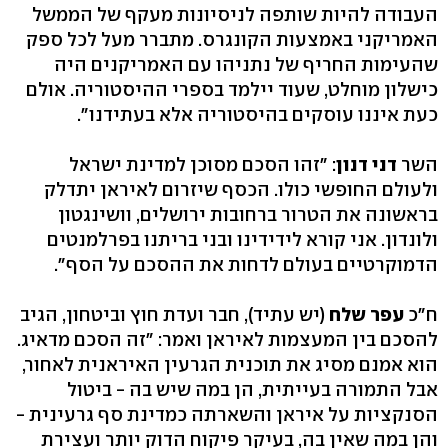
העבודה להיות שותפה לניסיונות מעקף של הממשל
האמריקני באמצעות הקונגרס. מתברר מעל לכל ספק
שהעימות החריף של נתניהו עם האמריקנים היה
כישלון מוחלט, שעוד יילמד בספרי ההיסטוריה. אולם
כעת איננו עוסקים בהיסטוריה אלא בעתידנו".
השר
דני דנון
: "זהו הסכם מסוכן למדינת ישראל
ולעולם החופשי כולו. הכסף שיזרום לאיראן יתדלק
בראשונה את הטרור ברחובות ירושלים, וושינגטון
ולונדון. אני קורא לידידינו ובני בריתנו בפרלמנטים
הדמוקרטיים בעולם לדחות את ההסכם על הסף".
ח"כ
עפר שלח
(יש עתיד), חבר ועדת חוץ וביטחון, הגיב
להסכם בין המעצמות לאיראן ואמר: "זה הסכם מדאיג.
הוא אמנם מסיג את תוכנית הגרעין האיראנית לאחור,
אבל התמורה בעייתית, הן במה שיש בה - ביטול
הסנקציות על איראן והשארתה כמדינת סף גרעינית -
והן במה שאין בה, בעיקר פיקוח הדוק יותר ועצירת