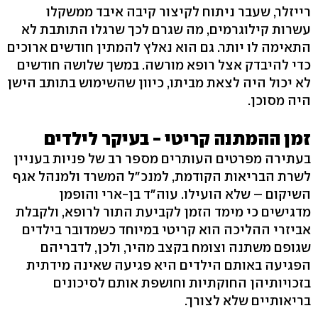
רייזלר, שעבר ניתוח לקיצור קיבה איבד ממשקלו
עשרות קילוגרמים, מה שגרם לכך שרגלו התותבת לא
התאימה לו יותר. גם הוא נאלץ להמתין חודשים ארוכים
כדי להיבדק אצל רופא מורשה. במשך שלושה חודשים
לא יכול היה לצאת מביתו, כיוון שהשימוש בתותב הישן
היה מסוכן.
זמן ההמתנה קריטי - בעיקר לילדים
בעתירה מפרטים העותרים מספר רב של פניות בעניין
לשרת הבריאות הקודמת, למנכ"ל המשרד ולמנהל אגף
השיקום – שלא הועילו. עוה"ד בן-ארי והופמן
מדגישים כי מימד הזמן לקביעת התור לרופא, ולקבלת
אביזרי ההליכה הוא קריטי במיוחד כשמדובר בילדים
שגופם משתנה וצומח בקצב מהיר, ולכן, לדבריהם
הפגיעה באותם הילדים היא פגיעה שאינה מידתית
בזכויותיהן החוקתיות וחושפת אותם לסיכונים
בריאותיים שלא לצורך.