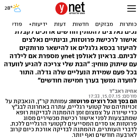
עתירה לבג"ץ: למה צריך
להמתין חצי שנה לפרוטזה?
נכים נאלצים להמתין חודשים ארוכים לקבלת
אישור לרכישת פרוטזות, ובינתיים נאלצים
להיעזר בכסא גלגלים או להישאר מרותקים
לביתם. בראיון לאולפן ynet מספרת אם לילדה
עם שיתוק מוחין: "הבת שלי צריכה להגיע לוועדה
בכל פעם שמידת הנעליים שלה גדלה. התור
לוועדה נמשך בערך חמישה חודשים"
אחיה ראב"ד
פורסם: 15.07.15, 17:33
הם בסך הכל רוצים פרוטזה:
עמותת קר"ן, הנאבקת על
זכויותיהם של קטועי רגליים, עתרה באחרונה לבג"ץ
כדי שיורה על צמצום זמן ההמתנה לבדיקות רופא
שמתבצעות לפני אישור רכישת מכשירים מסוג
פרוטזות או סדים המסייעים לקטועי הרגליים ללכת.
לדברי העותרים, ההמתנה לבדיקה אורכת כיום קרוב
לארבעה חודשים ואף יותר.