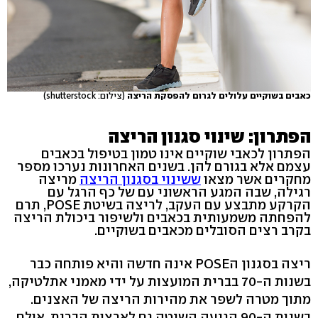
כאבים בשוקיים עלולים לגרום להפסקת הריצה
(צילום: shutterstock)
הפתרון: שינוי סגנון הריצה
הפתרון לכאבי שוקיים אינו טמון בטיפול בכאבים
עצמם אלא בגורם להן. בשנים האחרונות נערכו מספר
מחקרים אשר מצאו
ששינוי בסגנון הריצה
מריצה
רגילה, שבה המגע הראשוני עם של כף הרגל עם
הקרקע מתבצע עם העקב, לריצה בשיטת POSE, תרם
להפחתה משמעותית בכאבים ולשיפור ביכולת הריצה
בקרב רצים הסובלים מכאבים בשוקיים.
ריצה בסגנון הPOSE אינה חדשה והיא פותחה כבר
בשנות ה-70 בברית המועצות על ידי מאמני אתלטיקה,
מתוך מטרה לשפר את מהירות הריצה של האצנים.
בשנות ה-90 הגיעה השיטה גם לארצות הברית, אולם