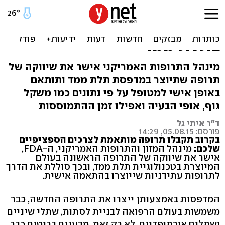
לראשונה בעולם: תרופה
מותאמת אישית שתודפס
בתלת ממד
מינהל התרופות האמריקני אישר את שיווקה של
תרופה שתיוצר במדפסת תלת ממד ותותאם
באופן אישי למטופל על פי נתונים כמו משקל
גוף, אופי הבעיה ואפילו זמן ההתמוססות
ד"ר איתי גל
פורסם: 05.08.15, 14:29
בקרוב תקבלו תרופה מותאמת לצרכים הספציפיים
שלכם:
מינהל המזון והתרופות האמריקני, ה-FDA,
אישר את שיווקה של התרופה הראשונה בעולם
המיוצרת בטכנולוגיית תלת ממד, ובכך סוללת את הדרך
לתרופות עתידניות שייוצרו בהתאמה אישית.
המדפסות באמצעותן ייצרו את התרופה החדשה, כבר
משמשות בעולם הרפואה לבניית לסתות, שתלי שיניים
ושתלים אורתופדיים. לא רק זאת. מדענים בריטים כבר