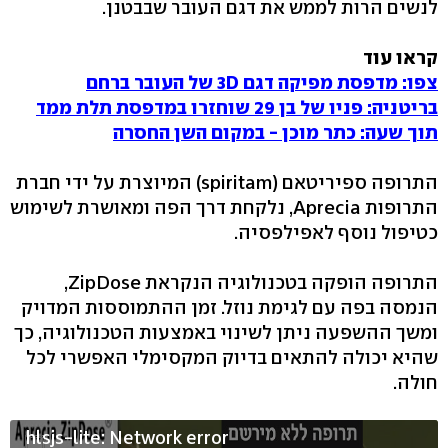
לנשים הרות לממש את דגם העובר שבבטנן.
קראו עוד
צפו: מדפסת מפיקה דגם 3D של העובר ברחם
בריטניה: פניו של בן 29 שוחזרו במדפסת תלת ממד
תוך שעה: כתר מוכן - במקום השן החסרה
התרופה ספיריטאם (spiritam) המיוצרת על ידי חברת
התרופות Aprecia, נלקחת דרך הפה ומאושרת לשימוש
כטיפול נוסף לאפילפסיה.
התרופה הופקה בטכנולוגיה הנקראת ZipDose,
הנמסה בפה עם לגימת נוזל. זמן ההתמוססות המדויק
ומשך ההשפעה ניתן לשינוי באמצעות הטכנולוגיה, כך
שהיא יכולה להתאים בדיוק המקסימלי האפשרי לכל
חולה.
hlsjs-lite: Network error