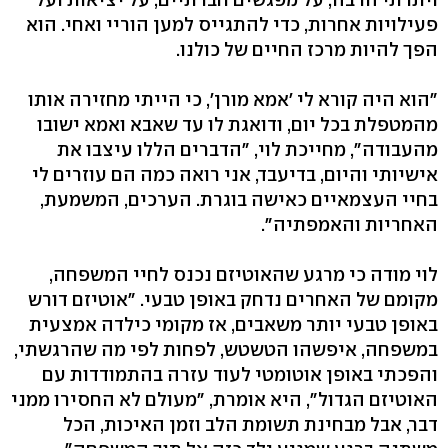
פעילויות אחרות, כדי להתגייס למען הוריי ואחי. הוא
הפך להיות מרכז החיים של כולנו.
"הוא היה קורא לי 'אמא מורן', כי הייתי מחזירה אותו
מהמטפלת בכל יום, ודואגת לו עד שאבא ואמא ישובו
מהעבודה", מחייכת לוי, "הדברים הללו עיצבו את
אישיותי והיום, בדיעבד, אני רואה כמה הם עוזרים לי
בחיי העצמאיים כאישה בוגרת. הערכים, המשמעת,
האחריות והאמפתיה".
לוי מודה כי מרגע שהאוטיזם נכנס לחיי המשפחה,
מקומם של האחרים נדחק באופן טבעי. "אוטיזם דורש
באופן טבעי יותר משאבים, אז מקומי כילדה אמצעית
במשפחה, איפשהו הטשטש, לפחות לפי מה שהרגשתי,
והפכתי באופן אוטומטי לעוד עזרה בהתמודדות עם
האוטיזם הגדול", היא אומרת, "מעולם לא החסירו ממני
דבר, אבל מבחינת תשומת הלב וזמן האיכות, הכל