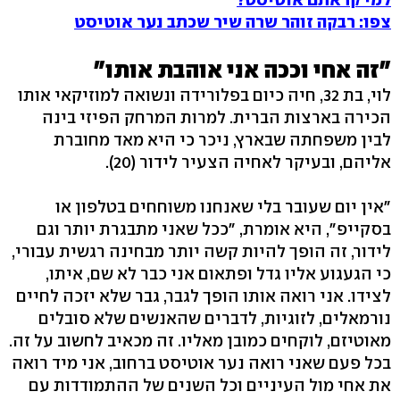
צפו: רבקה זוהר שרה שיר שכתב נער אוטיסט
"זה אחי וככה אני אוהבת אותו"
לוי, בת 32, חיה כיום בפלורידה ונשואה למוזיקאי אותו
הכירה בארצות הברית. למרות המרחק הפיזי בינה
לבין משפחתה שבארץ, ניכר כי היא מאד מחוברת
אליהם, ובעיקר לאחיה הצעיר לידור (20).
"אין יום שעובר בלי שאנחנו משוחחים בטלפון או
בסקייפ", היא אומרת, "ככל שאני מתבגרת יותר וגם
לידור, זה הופך להיות קשה יותר מבחינה רגשית עבורי,
כי הגעגוע אליו גדל ופתאום אני כבר לא שם, איתו,
לצידו. אני רואה אותו הופך לגבר, גבר שלא יזכה לחיים
נורמאלים, לזוגיות, לדברים שהאנשים שלא סובלים
מאוטיזם, לוקחים כמובן מאליו. זה מכאיב לחשוב על זה.
בכל פעם שאני רואה נער אוטיסט ברחוב, אני מיד רואה
את אחי מול העיניים וכל השנים של ההתמודדות עם