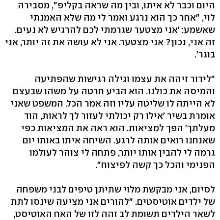
היום וכבר לא איתו, ובין מה שראה בקליפ", מסבירה
לוי, "אחר כך הוא נרגע ואמר לי מה שלא האמנתי
שאשמע: 'אני מצטער שגרמתי לכם להרגיש לא נעים.
זה אני, נכון? אני מצטער. אני לא עושה את זה יותר, אני
בוגר'.
"לידור זיהה את עצמו וגילה רגישות שהפתיעה
והמיסה את כולנו. הוא הביע חרטה על משהו שבעצם
לא הייתה לו שליטה עליו וזה אמר הכל. המשפט שאני
אומרת בשיר 'אילו רק יכולתי לעזור לך לראות, הוד
מעלתך' הפך למציאות. הוא ראה את המציאות כפי
שאנחנו רואים אותה לרגע. השיחה איתו באותו יום
גרמה לי להבין אותו יותר, פתחה לי צוהר לעולמו
הפנימי והכל כך קשה לפיצוח".
לסיום, אני מבקשת מלוי שתיתן טיפים לבני משפחה
של ילדים אוטיסטים. "להורים אני מציעה שינסו לתת
לשאר הילדים תשומת לב זהה לזו של האח האוטיסט,