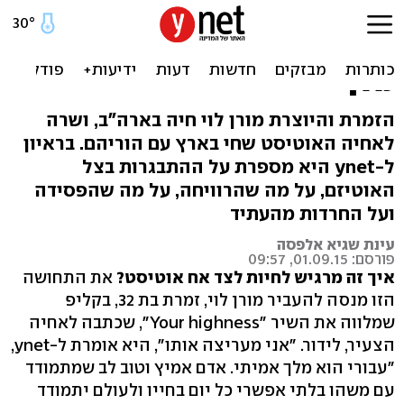
הזמרת שכתבה שיר מרגש
לאחיה האוטיסט: "עבורי הוא
מלך"
הזמרת והיוצרת מורן לוי חיה בארה"ב, ושרה
לאחיה האוטיסט שחי בארץ עם הוריהם. בראיון
ל-ynet היא מספרת על ההתבגרות בצל
האוטיזם, על מה שהרוויחה, על מה שהפסידה
ועל החרדות מהעתיד
עינת שגיא אלפסה
פורסם: 01.09.15, 09:57
איך זה מרגיש לחיות לצד אח אוטיסט?
את התחושה
הזו מנסה להעביר מורן לוי, זמרת בת 32, בקליפ
שמלווה את השיר "Your highness", שכתבה לאחיה
הצעיר, לידור. "אני מעריצה אותו", היא אומרת ל-ynet,
"עבורי הוא מלך אמיתי. אדם אמיץ וטוב לב שמתמודד
עם משהו בלתי אפשרי כל יום בחייו ולעולם יתמודד