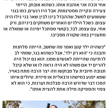
אחי וככה אני אוהבת אותו. כשהוא אובחן, הייתי
צעירה ונקייה מסטיגמות. אבל היו רגעים, כמו בגני
שעשועים למשל, שההבדל בינו לבין שאר בני גילו היה
עצום. כשכל הילדים האחרים משחקים ביניהם, ורק
אחי, עם עצמו, לבד, בקושי מסתכל ימינה או שמאלה או
מתעניין במה שקורה מסביבו.
"כשהיה ילד קטן ואמר מה שחשב, הייתה סלחנות
והבנה כי 'הוא רק ילד', אבל כשהוא בגר, שמתי לב
לרתיעה שהייתה לאנשים ממנו. הוא גם יכול היה
להרים יד אם משהו לא היה נראה לו או שלא קיבל
תגובה חיובית על מבוקשו וזה יצר הרבה מתח באויר,
שמא יפגע במישהו ורבאלית או פיזית. טיולים איתו
הפכו דבר שדורש הרבה סבלנות וערנות, כי הוא לא
צפוי והספיקה מילה אחת להצית אותו".