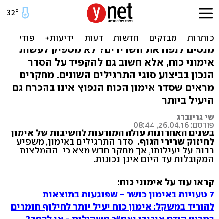
תרגילים שמשלבים קבוצות
שרירים רבות, יעילים יותר?
מנסים לנפח את השרירים? לא מספיק לעשות
אימוני כוח, אלא חשוב גם להקפיד על הסדר
הנכון בביצוע סוגי התרגילים השונים. מחקרים
מראים שסדר אימון הכוח הנפוץ אינו בהכרח גם
היעיל ביותר
שי גרינברג
פורסם: 26.04.16, 08:44
בשנים האחרונות עולה המודעות לחשיבות של אימון
לחיזוק שרירי הגוף.
סדר התרגילים באימון, משפיע
רבות על יעילותו, אך מחקר חדש מצא כי ההמלצות
המקובלות עד היום אינן נכונות.
קראו עוד על אימוני כוח:
7 טעויות באימון כושר - שפוגעות בתוצאות
להוריד במשקל: אימון כוח יעיל יותר לחילוף חומרים
במכון: קודם אירובי ואח"כ משקולות - או להפך?