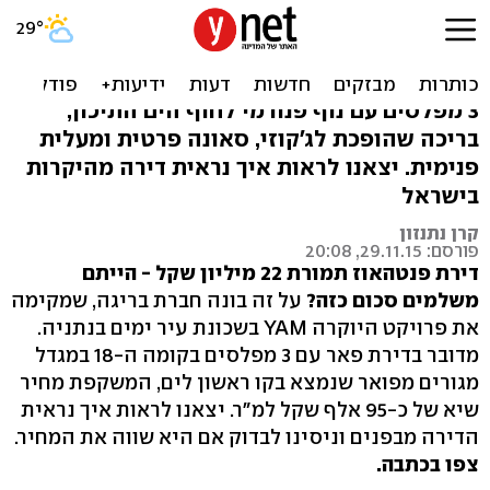
צפו: הצצה לפנטהאוז שעולה
22 מיליון שקל
3 מפלסים עם נוף פנורמי לחוף הים התיכון,
בריכה שהופכת לג'קוזי, סאונה פרטית ומעלית
פנימית. יצאנו לראות איך נראית דירה מהיקרות
בישראל
קרן נתנזון
פורסם: 29.11.15, 20:08
דירת פנטהאוז תמורת 22 מיליון שקל - הייתם
משלמים סכום כזה?
על זה בונה חברת בריגה, שמקימה
את פרויקט היוקרה YAM בשכונת עיר ימים בנתניה.
מדובר בדירת פאר עם 3 מפלסים בקומה ה-18 במגדל
מגורים מפואר שנמצא בקו ראשון לים, המשקפת מחיר
שיא של כ-95 אלף שקל למ"ר. יצאנו לראות איך נראית
הדירה מבפנים וניסינו לבדוק אם היא שווה את המחיר.
צפו בכתבה.