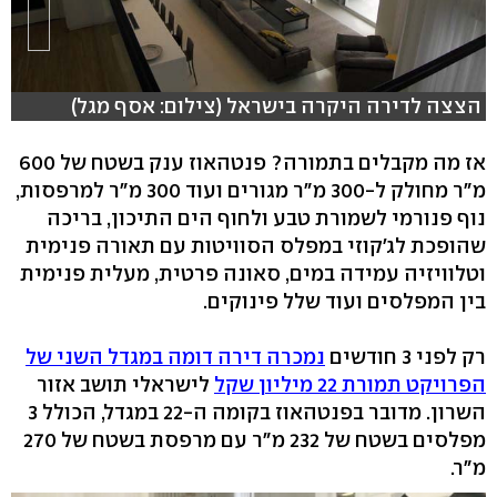
הצצה לדירה היקרה בישראל (צילום: אסף מגל)
אז מה מקבלים בתמורה? פנטהאוז ענק בשטח של 600
מ"ר מחולק ל-300 מ"ר מגורים ועוד 300 מ"ר למרפסות,
נוף פנורמי לשמורת טבע ולחוף הים התיכון, בריכה
שהופכת לג'קוזי במפלס הסוויטות עם תאורה פנימית
וטלוויזיה עמידה במים, סאונה פרטית, מעלית פנימית
בין המפלסים ועוד שלל פינוקים.
רק לפני 3 חודשים
נמכרה דירה דומה במגדל השני של
הפרויקט תמורת 22 מיליון שקל
לישראלי תושב אזור
השרון. מדובר בפנטהאוז בקומה ה-22 במגדל, הכולל 3
מפלסים בשטח של 232 מ"ר עם מרפסת בשטח של 270
מ"ר.