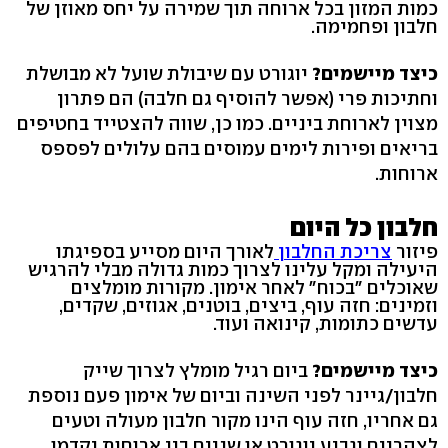
כמות המזון בכל ארוחה תוך שמירה על יחס מאוזן של
חלבון ופחמימה.
כיצד מיישמים?
יוגורט עם שיבולת שועל לא מבושלת
וחתיכות פרי (אפשר להוסיף גם חלבה) הם פתרון
מצוין לארוחת ביניים. כמו כן, שווה להצטייד בחטיפים
בריאים ופירות לימים עמוסים בהם עלולים לפספס
ארוחות.
חלבון כל היום
פיזור
צריכת החלבון
לאורך היום מסייע בספיגתו
היעילה ומקל עלינו לצרוך כמות גדולה מבלי להרגיש
שאוכלים ״בכוח״ לאחר אימון. מקורות מומלצים
וזמינים: חזה עוף, ביצים, בוטנים, אגוזים, שקדים,
עדשים כתומות, קינואה ועוד.
כיצד מיישמים?
ביום רגיל מומלץ לצרוך שייק
חלבון/גיינר לפני השינה וביום של אימון פעם נוספת
גם אחריו, חזה עוף הינו מקור חלבון מעולה וטעים
לצהריים וגביע יוגורט או שניים בין ארוחות יקדמו