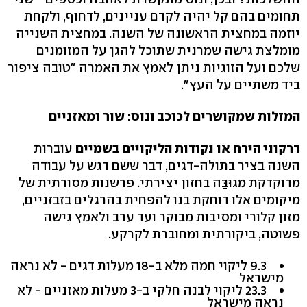
תחומים בהם קל יהיה לקדם עניינים, לדחוף, ולקחת
יוזמה במחצית הראשונה של השנה. במחצית השנייה
מומלצת גישה שמרנית שתוכל להגן על המזומנים
שלכם ועל הזוגיות ניתן לאמץ את האמרה "טובה ציפור
ביד משתיים על העץ".
המזלות שמקושרים לכוכב ונוס: שור ומאזניים
דרקוני הירח או נקודות הליקויים בשמיים
עוברות
השנה בציר בתולה-דגים, דבר ששם דגש על עבודה
מדוקדקת מגוּבַּה בחזון יצירתי. פרשנות מסורתית של
מיקומים אלו דוחקת בנו להפחית בהרגלים בזבזניים,
מזון קלורי ומסיבות מבוקר ועד ערב ולאמץ גישה
פשוטה, ביקורתית ומחוברת לקרקע.
9.3 ליקוי חמה מלא ב-18 מעלות דגים - לא נראה
מישראל
23.3 ליקוי לבנה חלקי ב-3 מעלות מאזניים - לא
נראה מישראל