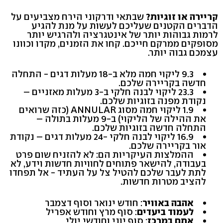
קריירה או זוגיות?
שבתאי ודרקוני הירח מצביעים על
הדברים הקטנים שעליכם לעשות על מנת להגיע
לרמות גבוהות יותר של אינטגרציה ולהרגיש יותר
מסופקים ממרקם חייכם. קחו את הזמנים, מקדו וכוונו
עצמכם גבוה יותר.
9.3 ליקוי חמה מלא ב-18 מעלות דגים - התחלה
חדשה בקריירה שלכם.
23.3 ליקוי לבנה חלקי ב-3 מעלות מאזניים –
נקודת מפנה בזוגיות שלכם.
1.9 ליקוי חמה מסוג ANNULAR (כזה שרואים
את ההילה של הליקוי) ב-9 מעלות בתולה –
התחלה חדשה בזוגיות שלכם.
16.9 ליקוי לבנה חלקי -24 מעלות דגים – נקודת
אור בקריירה שלכם.
ההמלצות העיקריות הם: לא להזניח שום פרט
בעבודה, להישאר פתוחים לחוויות חדשות וידע, לא
לתת לעבר שלכם להטיל צל על העתיד - אל תפחדו
להציב מטרות חדשות.
אהבה באוויר
: חודש ינואר וסוף דצמבר
לעמוד ביעדים
: סוף מרץ וחודש אפריל
אתם במרכז
: סוף יוני וחודשי יולי