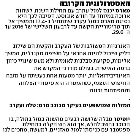
האסטרולוגית הקרובה
מארס
יכנס למזל עקרב עם תחילת השנה, לשהות
ארוכה במיוחד עד חודש אוגוסט. הסיבה לכך היא
נסיגת מארס במזל עקרב שתתחיל ב-17.4 ותמשיך אל
תוך טריטוריית הקשת עד לרבעון השלישי של 2016 עד
ה-29.6.
האנרגיות המשולבות של העקרב והקשת הם שילוב
דליק שיכול להיות אחראי על חשיפת סקנדלים, המשך
אלימות, פקיעת סבלנות לאומית ולא מעט שינויי כיוון
ברמה האישית. בעולם מודרני המקדש את
האינדיבידואליות, יותר מטעות אחת נעשתה על מזבח
החיפוש העצמי, כשהמטרה היא סיפורי הצלחה
והתפתחות נכונה
.
המזלות שמושפעים בעיקר מכוכב מרס: טלה ועקרב
יופיטר
מבלה שלושה רבעים מהשנה במזל בתולה, בו
הכוכב נחשב לחלש, אך הוא חש הקלה בתחילת
ספטמבר עם כניסתו למזל מאזניים. למעשה, מחכים לנו