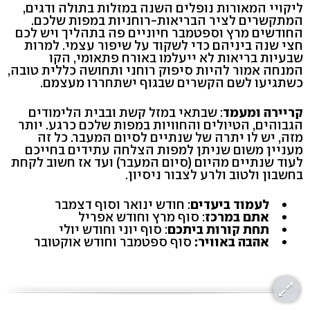
ליקויי המאורות נופלים השנה במזלות בתולה ודגים,
המתקשרים לציר הבריאות-רוחניות במפות שלכם.
החודשים מרץ וספטמבר חיוניים פה בתהליך ויש לכם
חצי שנה ביניהם כדי לשקוד על שיפור עצמי. למרות
שבעיות בריאות לא ייעלמו באורח פתאומי, הקו
המנחה אמור להיות סיפוק רוחני ותחושה כללית טובה,
כשתגיעו לשם הקשרים שבגוף ישתחררו מעצמם.
קריירה ומעמד
: שבתאי במזל קשת ובבית הלימודים
הגבוהים, הטיולים והחוויות במפות שלכם כרגע. יותר
מזה, יש לו יתרה של שנתיים לסיום המעבר. כל זה
מעניין משום שניתן למפות הצלחה עתידים בחייכם
לעוד שנתיים מהיום (סיום המעבר) ועד אז חשוב לקחת
בחשבון ולטוב ולרע לצבור ניסיון.
לעמוד ביעדים
: חודש ינואר וסוף דצמבר
אתם במרכז
: סוף מרץ וחודש אפריל
תחת קורות ביתכם
: סוף יוני וחודש יולי
אהבה באוויר:
סוף ספטמבר וחודש אוקטובר