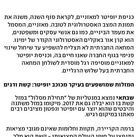
כניסת יופיטר למאזניים, לקראת סוף השנה, משנה את
תמונת המצב האסטרולוגית לטובה. מאזניים, המסמל
את מעמד הביניים, כמו גם אנשי עסקים ומשפטנים,
הוא קרן אור באקלים האסטרולוגי הקודר של ימינו.
המחאה החברתית לא תצליח להשפיע עד שיחול שינוי
פנימי בגוף החברה שאנו חיים בה, וכניסת יופיטר
למאזניים מוסיפה רגל מוסדית לשולחן המחאה
החברתית בעל שלוש הרגליים.
המזלות שמושפעים בעיקר מכוכב יופיטר: קשת ודגים
שבתאי
נמצא במנטליות של "תחילת מסלול" במזל
קשת בו הוא יבלה גם את 2017. מיקומו במזל משתנה
והיבטים שהוא יוצר עם יופיטר ונפטון מציבים רבים
מאתנו במיקום רגיש.
ברמה הקריירה, תקוות וחלומות שאינם מגובי מציאות
יתנפצו על חופי העולם המציאותי - קשת הוא מלך