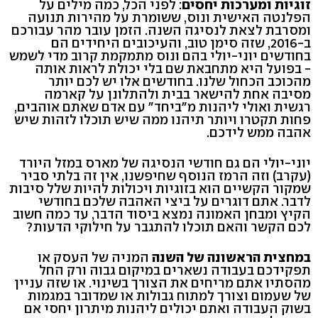
זוגיות ומערכות יחסים
: לפני הכל, כמה מילים על
הפלנטה האישית ונוס, ששומרת על מהירות תנועה
ומסרבת לצאת לנסיגה השנה. הזמן עובר מהר עבורכם
ב-2016, שזה סימן טוב, והעיכובים היחידים הם
בחודשים יוני-יולי בהם ונוס מתמקמת קרוב מדי לשמש
- בפועל היא מתחבאת שם בלי יכולת לראות אותה
מהכוכב הכחול שלנו. בחודשים אלו יש לכם יותר
מסיבה אחת להישאר בבית ולהתלונן על קארמה
רגשית ואולי ליהנות מ"ביחד" עם אדם שאתם אוהבים,
פחות תקטרו ויותר תיהנו ממה שיש תוכלו לזהות שיש
אהבה ממש לידכם.
יוני-יולי הם גם חודשי הנסיגה של מארס במזל היורד
(עקרב) וזה הרמז הנוסף שחיפשנו, אין זה בלתי סביר
שמקור הקשיים הוא בזוגיות ויכולות להיות שלל סיבות
לדבר. אתם דוגרים על ביצי האהבה שלכם בחודשי
הקיץ ומבחן האמונה נמצא ביסוד הדבר, עד כמה חשוב
לכם הקשר והאם תוכלו להתגבר על חילוקי הדעות?
במחצית הראשונה של השנה
המניה של העסק או
תפקידכם בעבודה נשארים במיקום גבוה ורק החל
מהסתיו אתם מריחים את הצורך בשינוי. או שזה עניין
של שעמום וצורך למתוח גבולות או שמדובר במגמות
בשוק העבודה ואתם יכולים ליהנות מיתרון יחסי אם