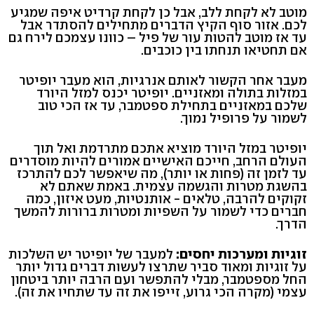
מוטב לא לקחת ללב, אבל כן לקחת קרדיט איפה שמגיע
לכם. אזור סוף הקיץ הדברים מתחילים להסתדר אבל
עד אז מוטב להטות עור של פיל – כוונו עצמכם לירח גם
אם תחטיאו תנחתו בין כוכבים.
מעבר אחר הקשור לאותם אנרגיות, הוא מעבר יופיטר
במזלות בתולה ומאזניים. יופיטר יכנס למזל היורד
שלכם במאזניים בתחילת ספטמבר, עד אז הכי טוב
לשמור על פרופיל נמוך.
יופיטר במזל היורד מוציא אתכם מתרדמת ואל תוך
העולם הרחב, חייכם האישיים אמורים להיות מוסדרים
עד לזמן זה (פחות או יותר), מה שיאפשר לכם להתרכז
בהשגת מטרות והגשמה עצמית. באמת שאתם לא
זקוקים להרבה, טלאים - אותנטיות, מעט איזון, כמה
חברים כדי לשמור על השפיות ומטרות ברורות להמשך
הדרך.
זוגיות ומערכות יחסים:
למעבר של יופיטר יש השלכות
על זוגיות ומאוד סביר שתרצו לעשות דברים גדול יותר
החל מספטמבר, מבלי להתפשר ועם הרבה יותר ביטחון
עצמי (מקרה הכי גרוע, זייפו את זה עד שתחיו את זה).