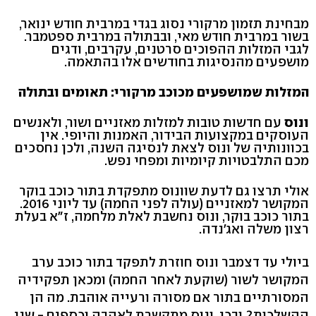
מבחינת תזמון מרקורי נסוג בגדי במרבית חודש ינואר,
בשור במרבית חודש מאי, ובבתולה במרבית ספטמבר.
לגבי המזלות ההפוכים סרטנים, עקרבים, ודגים
מושפעים מהנסיגות בחודשים אלו בהתאמה.
המזלות שמושפעים מכוכב מרקורי: תאומים ובתולה
ונוס
עם חדשות טובות למזלות מאזניים ושור, ולאנשים
העוסקים במקצועות הבידור, האמנות והיופי. אין
בכוונותיה של ונוס לצאת לנסיגה השנה, ולכן נחסכים
מכם התלבטויות קיומיות ומפחי נפש.
אולי תרצו גם לדעת שוונוס מתפקדת בתור כוכב בוקר
המקושר למאזניים (עולה לפני החמה) עד ליוני 2016.
בתור כוכב בוקר, ונוס נחשבת לאלת מלחמה, ז"א בעלת
רצון משלה ואג'נדה.
ביולי עד דצמבר ונוס חוזרת לתפקד בתור כוכב ערב
המקושר לשור (שוקעת לאחר החמה) ומכאן תפקידיה
המסורתיים בתור אם מסורה ורעייה אוהבת. מה הן
ההשלכות? ובכן, ונוס מתקשרת לאהבה וכספים - שני