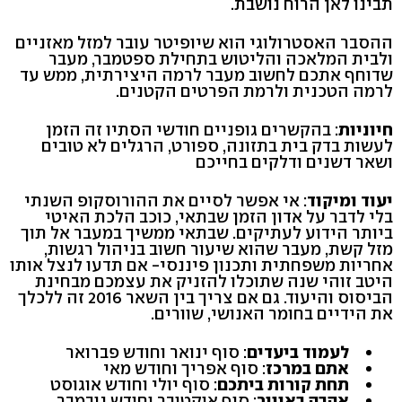
תבינו לאן הרוח נושבת.
ההסבר האסטרולוגי הוא שיופיטר עובר למזל מאזניים
ולבית המלאכה והליטוש בתחילת ספטמבר, מעבר
שדוחף אתכם לחשוב מעבר לרמה היצירתית, ממש עד
לרמה הטכנית ולרמת הפרטים הקטנים.
חיוניות
: בהקשרים גופניים חודשי הסתיו זה הזמן
לעשות בדק בית בתזונה, ספורט, הרגלים לא טובים
ושאר דשנים ודלקים בחייכם
יעוד ומיקוד
: אי אפשר לסיים את ההורוסקופ השנתי
בלי לדבר על אדון הזמן שבתאי, כוכב הלכת האיטי
ביותר הידוע לעתיקים. שבתאי ממשיך במעבר אל תוך
מזל קשת, מעבר שהוא שיעור חשוב בניהול רגשות,
אחריות משפחתית ותכנון פיננסי- אם תדעו לנצל אותו
היטב זוהי שנה שתוכלו להזניק את עצמכם מבחינת
הביסוס והיעוד. גם אם צריך בין השאר 2016 זה ללכלך
את הידיים בחומר האנושי, שוורים.
לעמוד ביעדים
: סוף ינואר וחודש פברואר
אתם במרכז
: סוף אפריך וחודש מאי
תחת קורות ביתכם
: סוף יולי וחודש אוגוסט
אהבה באוויר
: סוף אוקטובר וחודש נובמבר