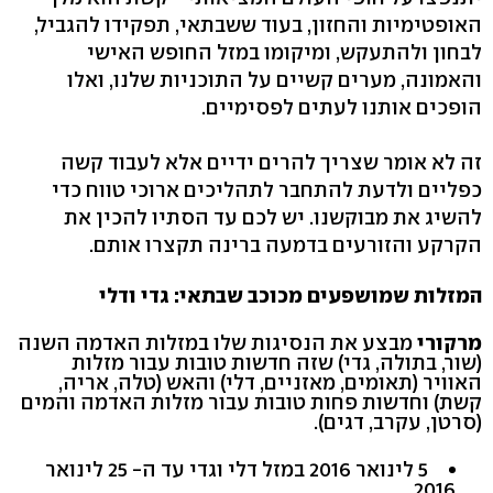
האופטימיות והחזון, בעוד ששבתאי, תפקידו להגביל,
לבחון ולהתעקש, ומיקומו במזל החופש האישי
והאמונה, מערים קשיים על התוכניות שלנו, ואלו
הופכים אותנו לעתים לפסימיים.
זה לא אומר שצריך להרים ידיים אלא לעבוד קשה
כפליים ולדעת להתחבר לתהליכים ארוכי טווח כדי
להשיג את מבוקשנו. יש לכם עד הסתיו להכין את
הקרקע והזורעים בדמעה ברינה תקצרו אותם.
המזלות שמושפעים מכוכב שבתאי: גדי ודלי
מרקורי
מבצע את הנסיגות שלו במזלות האדמה השנה
(שור, בתולה, גדי) שזה חדשות טובות עבור מזלות
האוויר (תאומים, מאזניים, דלי) והאש (טלה, אריה,
קשת) וחדשות פחות טובות עבור מזלות האדמה והמים
(סרטן, עקרב, דגים).
5 לינואר 2016 במזל דלי וגדי עד ה- 25 לינואר
2016