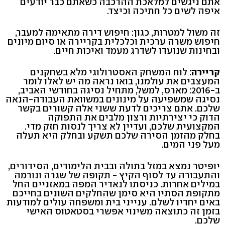
אתם ניגשים למלאכת ההרכבה כשאתם כבר יודעים
איפה לשים כל חתיכה וכיצד.
זה משול למטרות, כגון: חיפוש דירה מתאימה למעבר,
חיפוש משרה ערכית וכלכלית בקריירה או סיום מיונים
ובחינות שנועדו לשדרג מעמד ואיכות חיים.
קריירה
: לוח המשחק האסטרולוגי מלא בשחקנים
המעצבים את עולמנו, בואו נראה מה יש לאלו לומר
ב-2016: מארס, למשל, מתחיל נסיגה בחודשי האביב,
נסיגה שמשפיעה על מינונים במשוואת העבודה-הנאה
שלכם. אתם צריכים לדעת ששני אלה קשורים בקשר
הדוק כי יצירתיות ורצון מלבים את התפוקה
המקצועית שלכם, ועדיין לא צריך לנסות חזק מדי.
בחלק מהזמן הסירה שלכם תשקע ובחלק היא תעלה
מעל פני המים.
יופיטר נמצא במזל בתולה ובבית הלימודים, הסידורים,
והתעבורה עד לסוף הקיץ - תקופה של שגרה ונורמה
במילים אחרות. כניסתו לנאדיר המפה במאזניים החל
מתקופת הסתיו היא סימן שהחלקים השונים בחייכם
באים יחדיו לשלם. ענייני בית ומשפחה עולים למודעות
בזמן זה כתוצאה משינוי אפשרי בסטאטוס האישי
שלכם.