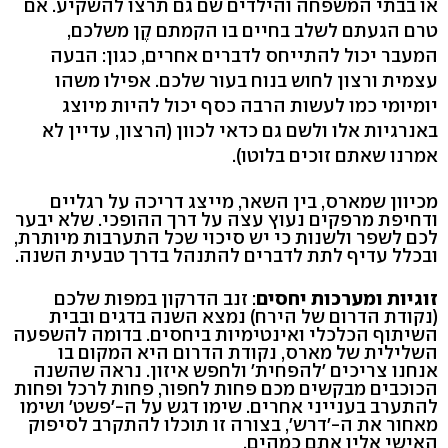
או בבתי המשפחה והילדים שם גם תרצו להשקיע. אם
טרם הגעתם לשלב בחיים בו הקמתם קֶן משלכם,
המעבר יכול להתייחס לדברים אחרים, כגון: הבעה
עצמית ורצון לחוש בנוח בעור שלכם. אפילו משהו
יומיומי כמו לעשות הרבה כסף יכול להיות מיוצג
באנרגיות אלו ולשם גם כדאי לכוון (הרצון, עדיין לא
אמרנו שאתם זוכים בלוטו).
מכיוון שמארס, בין השאר, מייצג דריכה על רגליים
ודחיפת מרפקים נעוץ עצה על דרך ההופכי. שלא יבער
לכם לשפר ולשנות כי יש סיכוי שכל התערבות מיותרת,
ובכלל עדיף לתת לדברים להתנהל בדרך טבעית השנה.
זוגיות ומערכות יחסים
: זנב הדרקון במפות שלכם
(נקודת הדרום של הירח) נמצא השנה בדגים ובבית
השיתוף הכלכלי ואינטימיות ביחסים. בדומה להשפעה
השלילית של מארס, נקודת הדרום היא המקום בו
אנחנו צריכים 'להפחית' ולחפש איזון. נראה שהשנה
הכוכבים מבקשים מכם פחות לחפור, פחות לרכל ופחות
להתערב בענייני אחרים. שימו דגש על ה-'פשט' ושימו
מאחור את ה-'דרש', בצורה זו תוכלו להתקרב לסיפוק
האישי אליו אתם כמהים.