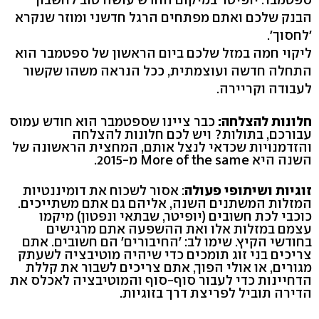
הבנק שלכם ואתם מפתחים הרגל חדשני ומוזר שנקרא
'לחסוך'.
ליקוי חמה במזל שלכם ביום הראשון של ספטמבר הוא
התחלה חדשה ועוצמתית, ככל הנראה משהו שקשור
לעבודה וקריירה.
חלונות להצלחה:
כבר ציינו שספטמבר הוא חודש עמוס
עבורכם, בתולות? ויש לכם חלונות להצלחה
והזדמנויות שכדאי לנצל אותם, המחצית הראשונה של
השנה היא More of the same מ-2015.
זוגיות ושיתופי פעולה
: אסור לשכוח את דומיננטיות
המזלות המשתנים השנה, אליהם גם אתם משתייכים.
כוכבי לכת חשובים (יופיטר, שבתאי ונפטון) מיקמו
עצמם במזלות אלו ואת ההשפעה אתם מרגישים
בחודשי הקיץ. שימו לב: 'החיבורים' הם חשובים. אתם
צריכים בני זוג תומכים כדי שיהיה מוטיבציה לשעתק
מגורים, או אולי הפוך, אתם צריכים לשבור את קללת
הדחיינות כדי לעבור סוף-סוף והמוטיבציה לאכלס את
הדירה תוביל לפריצת דרך בזוגיות.