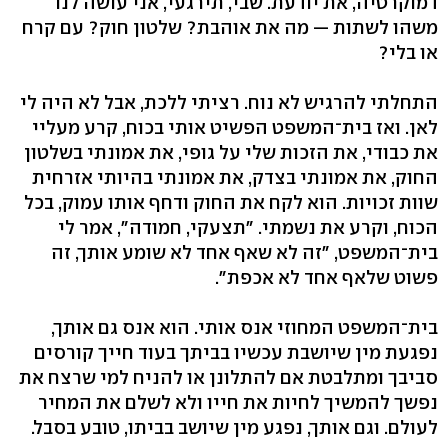
דמוקרטיה, את יודעת. שבי, תירגעי, אני עושה לנו
משהו לשתות — מה את אוהבת? שלטון חוק? עם קרח
או בלי?
התחלתי להרגיש לא נוח. רציתי ללכת, אבל לא היה לי
לאן. ואז בית־המשפט הפשיט אותי בכוח, קרע מעליי
את כבודי, את הזכות שלי על גופי, את אמונתי בשלטון
החוק, את אמונתי בצדק, את אמונתי בהיותי אזרחית
שוות זכויות. הוא לקח את החוק ודחף אותו עמוק, בכל
הכוח, וקרע את נשמתי. "תצעקי, חמודה", אמר לי
בית־המשפט, "זה לא שאף אחד לא שומע אותך, זה
פשוט שלאף אחד לא אכפת".
בית־המשפט המחוזי אנס אותי. הוא אנס גם אותך,
נפגעת מין שיושבת עכשיו בביתך בעוד חייך קורסים
סביבך ומתלבטת אם להתלונן או להניח למי שרצח את
נפשך להמשיך לחיות את חייו ולא לשלם את המחיר
לעולם. וגם אותך, נפגע מין שיושב בביתו, טובע בסבל.