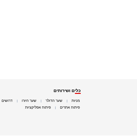
כלים ושירותים
מניות
שער הדולר
שער היורו
דרושים
|
|
|
|
פיתוח אתרים
פיתוח אפליקציות
|
|