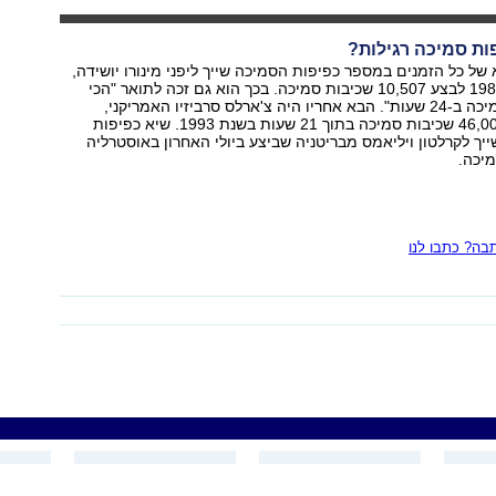
ות סמיכה רגילות?
 של כל הזמנים במספר כפיפות הסמיכה שייך ליפני מינורו יושידה,
שהצליח בשנת 1980 לבצע 10,507 שכיבות סמיכה. בכך הוא גם זכה לתואר "הכי
הרבה שכיבות סמיכה ב-24 שעות". הבא אחריו היה צ'ארלס סרביזיו האמריקני,
שהצליח לבצע 46,001 שכיבות סמיכה בתוך 21 שעות בשנת 1993. שיא כפיפות
ך לקרלטון ויליאמס מבריטניה שביצע ביולי האחרון באוסטרליה
ה? כתבו לנו