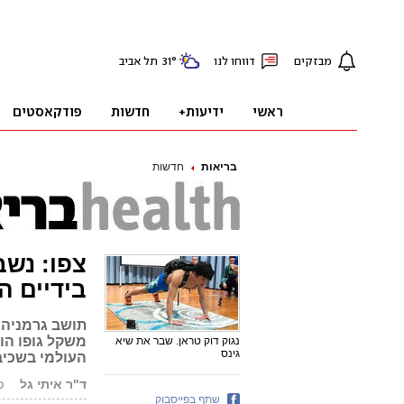
בריאות
חדשות
צפו: נשב
בידיים ה
תושב גרמניה 
משקל גופו הוא
נגוק דוק טראן. שבר את שיא
גינס
העולמי בשכיב
ד"ר איתי גל
פור
שתף בפייסבוק