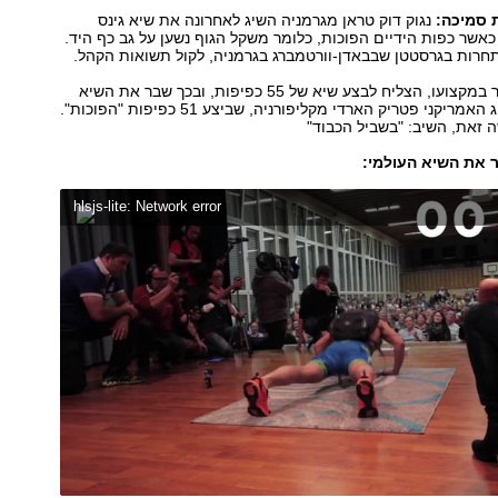
 סמיכה:
נגוק דוק טראן מגרמניה השיג לאחרונה את שיא גינס
אשר כפות הידיים הפוכות, כלומר משקל הגוף נשען על גב כף היד.
חרות בגרסטטן שבבאדן-וורטמברג בגרמניה, לקול תשואות הקהל.
טראן, מאמן כושר במקצועו, הצליח לבצע שיא של 55 כפיפות, ובכך שבר את השיא
הקודם אותו השיג האמריקני פטריק הארדי מקליפורניה, שביצע 51 כפיפות "הפוכות".
 זאת, השיב: "בשביל הכבוד"
 את השיא העולמי:
hlsjs-lite: Network error